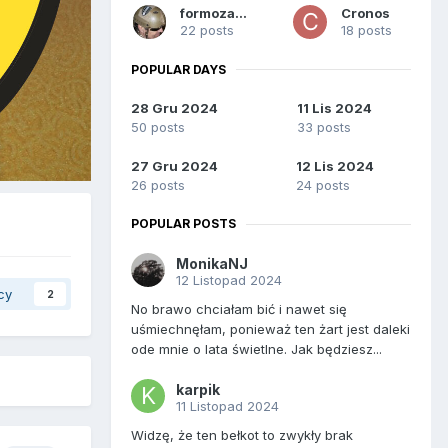
formoza58
Cronos
22 posts
18 posts
POPULAR DAYS
28 Gru 2024
11 Lis 2024
50 posts
33 posts
27 Gru 2024
12 Lis 2024
26 posts
24 posts
POPULAR POSTS
MonikaNJ
12 Listopad 2024
cy
2
No brawo chciałam bić i nawet się
uśmiechnęłam, ponieważ ten żart jest daleki
ode mnie o lata świetlne. Jak będziesz...
karpik
11 Listopad 2024
Widzę, że ten bełkot to zwykły brak