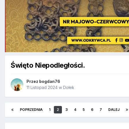
Święto Niepodległości.
Przez
bogdan76
11 Listopad 2024
w
Dołek
POPRZEDNIA
1
2
3
4
5
6
7
DALEJ