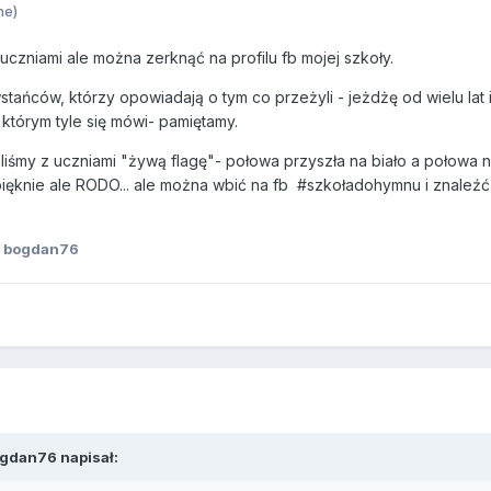
ne)
uczniami ale można zerknąć na profilu fb mojej szkoły.
ańców, którzy opowiadają o tym co przeżyli - jeżdżę od wielu lat i
 którym tyle się mówi- pamiętamy.
iliśmy z uczniami "żywą flagę"- połowa przyszła na biało a połowa 
ęknie ale RODO... ale można wbić na fb #szkoładohymnu i znaleź
 bogdan76
ogdan76
napisał: