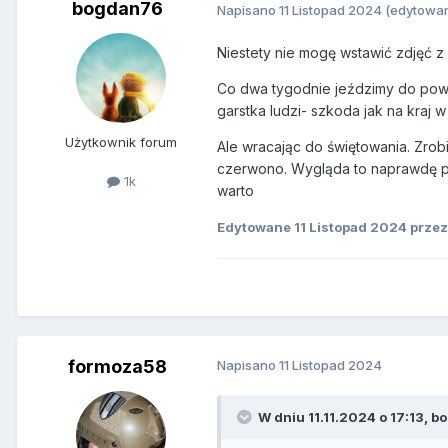
bogdan76
Napisano
11 Listopad 2024
(edytowa
Niestety nie mogę wstawić zdjęć z 
Co dwa tygodnie jeździmy do powst
garstka ludzi- szkoda jak na kraj w
Użytkownik forum
Ale wracając do świętowania. Zrob
czerwono. Wygląda to naprawdę pi
1k
warto
Edytowane
11 Listopad 2024
przez
formoza58
Napisano
11 Listopad 2024
W dniu 11.11.2024 o 17:13,
b