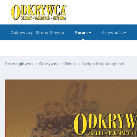
Odkrywca.pl Strona Główna
Forum
Aktywność
Strona główna
Odkrywca
Dołek
Święto Niepodległości.