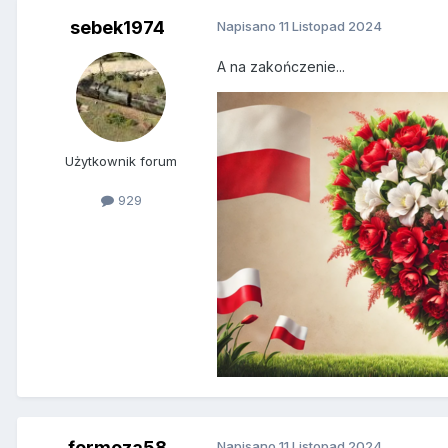
sebek1974
Napisano
11 Listopad 2024
A na zakończenie...
Użytkownik forum
929
formoza58
Napisano
11 Listopad 2024