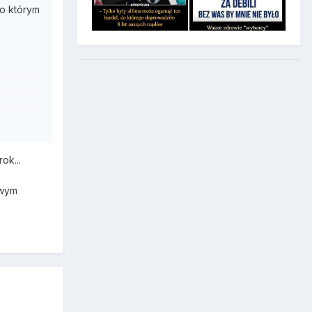
 o którym
ok...
iwym