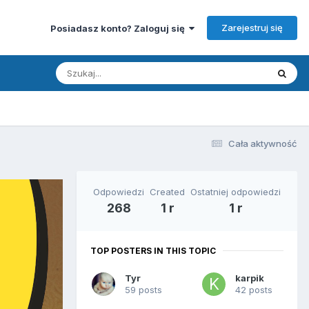
Zarejestruj się
Posiadasz konto? Zaloguj się
Cała aktywność
Odpowiedzi
Created
Ostatniej odpowiedzi
268
1 r
1 r
TOP POSTERS IN THIS TOPIC
Tyr
karpik
59 posts
42 posts