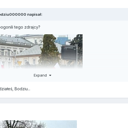
odziu000000
napisał:
 pogonili tego zdrajcy?
Expand
iałeś, Bodziu...