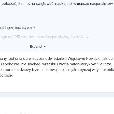
 pokazać, że można świętować inaczej niż w marszu nacjonalistów
jś fajnej inicjatywie ?
iegu na 1918 metrów.- medal najmłodszego z rodziny.
Expand
iany, pól dnia do wieczora odwiedziłem Wojskowe Powązki, jak co r
o i spokojnie, nie słychać wrzasku i wycia patohistoryków " je...czy,
 ze sporo mlodzieży było, zachowujacej sie jak obyczaj w tym osobl
dorośle.