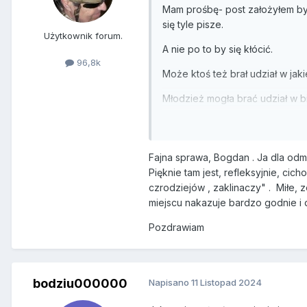
Mam prośbę- post założyłem by
się tyle pisze.
Użytkownik forum.
A nie po to by się kłócić.
96,8k
Może ktoś też brał udział w jakie
Młodzież mogła brać udział w b
Fajna sprawa, Bogdan . Ja dla odm
Pięknie tam jest, refleksyjnie, cich
czrodziejów , zaklinaczy" . Miłe,
miejscu nakazuje bardzo godnie i 
Pozdrawiam
bodziu000000
Napisano
11 Listopad 2024