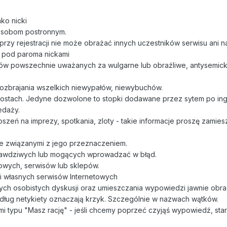
ko nicki
 osobom postronnym.
zy rejestracji nie może obrażać innych uczestników serwisu ani n
by pod paroma nickami
w powszechnie uważanych za wulgarne lub obraźliwe, antysemickic
ozbrajania wszelkich niewypałów, niewybuchów.
ostach. Jedyne dozwolone to stopki dodawane przez sytem po ing
edaży.
zeń na imprezy, spotkania, zloty - takie informacje proszę zamies
ie związanymi z jego przeznaczeniem.
prawdziwych lub mogących wprowadzać w błąd.
towych, serwisów lub sklepów.
i własnych serwisów Internetowych
h osobistych dyskusji oraz umieszczania wypowiedzi jawnie obra
według netykiety oznaczają krzyk. Szczególnie w nazwach wątków.
 typu "Masz rację" - jeśli chcemy poprzeć czyjąś wypowiedź, star