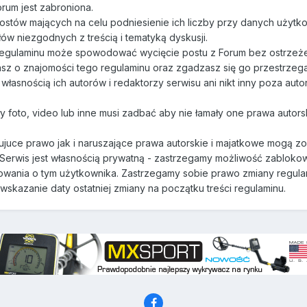
rum jest zabroniona.
stów mających na celu podniesienie ich liczby przy danych użytko
ów niezgodnych z treścią i tematyką dyskusji.
 regulaminu może spowodować wycięcie postu z Forum bez ostrzeże
zasz o znajomości tego regulaminu oraz zgadzasz się go przestrzeg
asnością ich autorów i redaktorzy serwisu ani nikt inny poza autor
 foto, video lub inne musi zadbać aby nie łamały one prawa autors
ujuce prawo jak i naruszające prawa autorskie i majatkowe mogą zo
Serwis jest własnością prywatną - zastrzegamy możliwość zablokow
wania o tym użytkownika. Zastrzegamy sobie prawo zmiany regulami
skazanie daty ostatniej zmiany na początku treści regulaminu.