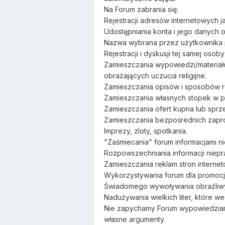
Na Forum zabrania się:
Rejestracji adresów internetowych ja
Udostępniania konta i jego danych
Nazwa wybrana przez użytkownika pr
Rejestracji i dyskusji tej samej oso
Zamieszczania wypowiedzi/materiałó
obrażających uczucia religijne.
Zamieszczania opisów i sposobów r
Zamieszczania własnych stopek w p
Zamieszczania ofert kupna lub sprz
Zamieszczania bezpośrednich zapros
Imprezy, zloty, spotkania.
"Zaśmiecania" forum informacjami n
Rozpowszechniania informacji nie
Zamieszczania reklam stron interne
Wykorzystywania forum dla promocj
Świadomego wywoływania obraźliwyc
Nadużywania wielkich liter, które 
Nie zapychamy Forum wypowiedziami
własne argumenty.