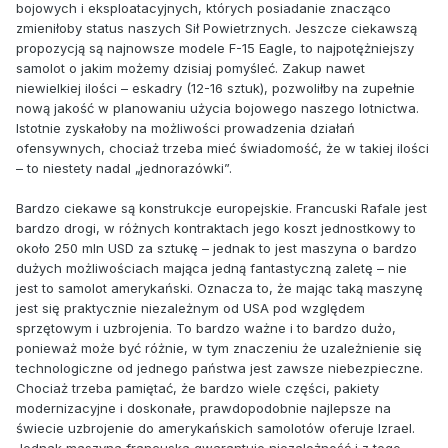
bojowych i eksploatacyjnych, których posiadanie znacząco
zmieniłoby status naszych Sił Powietrznych. Jeszcze ciekawszą
propozycją są najnowsze modele F-15 Eagle, to najpotężniejszy
samolot o jakim możemy dzisiaj pomyśleć. Zakup nawet
niewielkiej ilości – eskadry (12-16 sztuk), pozwoliłby na zupełnie
nową jakość w planowaniu użycia bojowego naszego lotnictwa.
Istotnie zyskałoby na możliwości prowadzenia działań
ofensywnych, chociaż trzeba mieć świadomość, że w takiej ilości
– to niestety nadal „jednorazówki”.
Bardzo ciekawe są konstrukcje europejskie. Francuski Rafale jest
bardzo drogi, w różnych kontraktach jego koszt jednostkowy to
około 250 mln USD za sztukę – jednak to jest maszyna o bardzo
dużych możliwościach mająca jedną fantastyczną zaletę – nie
jest to samolot amerykański. Oznacza to, że mając taką maszynę
jest się praktycznie niezależnym od USA pod względem
sprzętowym i uzbrojenia. To bardzo ważne i to bardzo dużo,
ponieważ może być różnie, w tym znaczeniu że uzależnienie się
technologiczne od jednego państwa jest zawsze niebezpieczne.
Chociaż trzeba pamiętać, że bardzo wiele części, pakiety
modernizacyjne i doskonałe, prawdopodobnie najlepsze na
świecie uzbrojenie do amerykańskich samolotów oferuje Izrael.