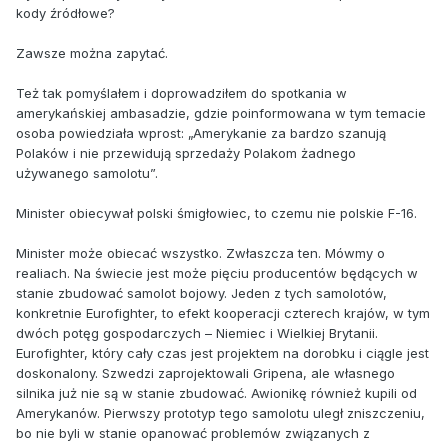
kody źródłowe?
Zawsze można zapytać.
Też tak pomyślałem i doprowadziłem do spotkania w
amerykańskiej ambasadzie, gdzie poinformowana w tym temacie
osoba powiedziała wprost: „Amerykanie za bardzo szanują
Polaków i nie przewidują sprzedaży Polakom żadnego
używanego samolotu”.
Minister obiecywał polski śmigłowiec, to czemu nie polskie F-16.
Minister może obiecać wszystko. Zwłaszcza ten. Mówmy o
realiach. Na świecie jest może pięciu producentów będących w
stanie zbudować samolot bojowy. Jeden z tych samolotów,
konkretnie Eurofighter, to efekt kooperacji czterech krajów, w tym
dwóch potęg gospodarczych – Niemiec i Wielkiej Brytanii.
Eurofighter, który cały czas jest projektem na dorobku i ciągle jest
doskonalony. Szwedzi zaprojektowali Gripena, ale własnego
silnika już nie są w stanie zbudować. Awionikę również kupili od
Amerykanów. Pierwszy prototyp tego samolotu uległ zniszczeniu,
bo nie byli w stanie opanować problemów związanych z