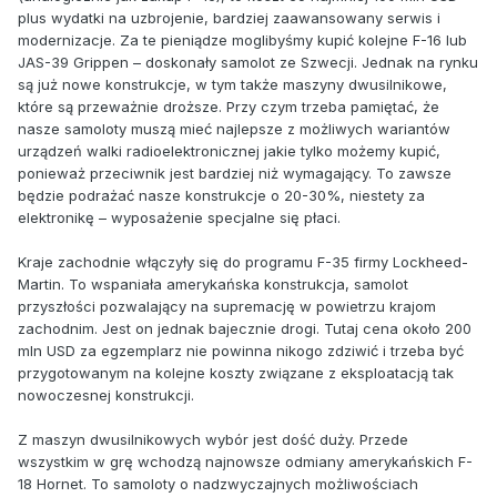
plus wydatki na uzbrojenie, bardziej zaawansowany serwis i
modernizacje. Za te pieniądze moglibyśmy kupić kolejne F-16 lub
JAS-39 Grippen – doskonały samolot ze Szwecji. Jednak na rynku
są już nowe konstrukcje, w tym także maszyny dwusilnikowe,
które są przeważnie droższe. Przy czym trzeba pamiętać, że
nasze samoloty muszą mieć najlepsze z możliwych wariantów
urządzeń walki radioelektronicznej jakie tylko możemy kupić,
ponieważ przeciwnik jest bardziej niż wymagający. To zawsze
będzie podrażać nasze konstrukcje o 20-30%, niestety za
elektronikę – wyposażenie specjalne się płaci.
Kraje zachodnie włączyły się do programu F-35 firmy Lockheed-
Martin. To wspaniała amerykańska konstrukcja, samolot
przyszłości pozwalający na supremację w powietrzu krajom
zachodnim. Jest on jednak bajecznie drogi. Tutaj cena około 200
mln USD za egzemplarz nie powinna nikogo zdziwić i trzeba być
przygotowanym na kolejne koszty związane z eksploatacją tak
nowoczesnej konstrukcji.
Z maszyn dwusilnikowych wybór jest dość duży. Przede
wszystkim w grę wchodzą najnowsze odmiany amerykańskich F-
18 Hornet. To samoloty o nadzwyczajnych możliwościach