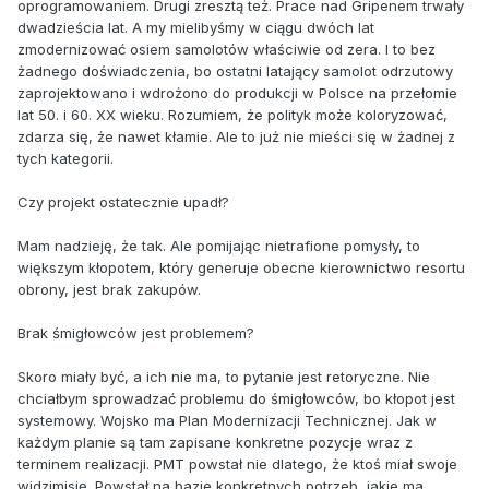
oprogramowaniem. Drugi zresztą też. Prace nad Gripenem trwały
dwadzieścia lat. A my mielibyśmy w ciągu dwóch lat
zmodernizować osiem samolotów właściwie od zera. I to bez
żadnego doświadczenia, bo ostatni latający samolot odrzutowy
zaprojektowano i wdrożono do produkcji w Polsce na przełomie
lat 50. i 60. XX wieku. Rozumiem, że polityk może koloryzować,
zdarza się, że nawet kłamie. Ale to już nie mieści się w żadnej z
tych kategorii.
Czy projekt ostatecznie upadł?
Mam nadzieję, że tak. Ale pomijając nietrafione pomysły, to
większym kłopotem, który generuje obecne kierownictwo resortu
obrony, jest brak zakupów.
Brak śmigłowców jest problemem?
Skoro miały być, a ich nie ma, to pytanie jest retoryczne. Nie
chciałbym sprowadzać problemu do śmigłowców, bo kłopot jest
systemowy. Wojsko ma Plan Modernizacji Technicznej. Jak w
każdym planie są tam zapisane konkretne pozycje wraz z
terminem realizacji. PMT powstał nie dlatego, że ktoś miał swoje
widzimisię. Powstał na bazie konkretnych potrzeb, jakie ma