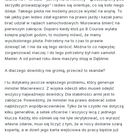
skrzydło prowadzącego” i ledwo się orientuje, co się koło niego
dzieje. Takiego pilota nie możemy jeszcze wysłać na wojnę. To
tak jakby pan ledwo zdał egzamin na prawo jazdy i kazali panu
brać udział w rajdach samochodowych. Murowana śmierć na
pierwszym zakręcie. Dopiero kiedy ktoś po B Coursie wylata
kolejne pięćset godzin, to możemy mówić, że mamy
wyszkolonego pilota. Potrzebny na to czas to prawie
dziesięć lat. I nie da się tego skrócić. Można to co najwyżej
zorganizować inaczej. I do tego potrzebny był nam samolot
Master. A od ponad roku dwie maszyny stoją w Dęblinie.
A dlaczego dowódcy nie grzmią, przecież to skandal?
I tu dotykamy jeszcze większego problemu, który generuje
minister Macierewicz. Z wojska odeszli albo musieli odejść
wszyscy najważniejsi dowódcy. Dla stabilności armii jest to
zabójcze. Powiedzmy, że minister ma prawo dobierać sobie
najbliższych współpracowników. Tylko że te czystki nie dotyczą
kilku generałów, a setek oficerów. I wszyscy lecą z jednego
klucza. Każdy, kto ośmieli się nie tyle skrytykować, co wyrazić
własne zdanie, musi się liczyć z tym, że w nocy dostanie szarą
kopertę, a w dzień jego karta wejściowa do pracy będzie już