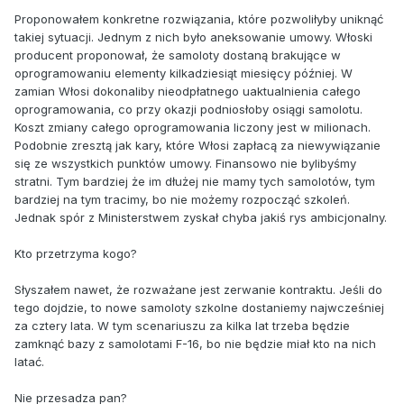
Proponowałem konkretne rozwiązania, które pozwoliłyby uniknąć
takiej sytuacji. Jednym z nich było aneksowanie umowy. Włoski
producent proponował, że samoloty dostaną brakujące w
oprogramowaniu elementy kilkadziesiąt miesięcy później. W
zamian Włosi dokonaliby nieodpłatnego uaktualnienia całego
oprogramowania, co przy okazji podniosłoby osiągi samolotu.
Koszt zmiany całego oprogramowania liczony jest w milionach.
Podobnie zresztą jak kary, które Włosi zapłacą za niewywiązanie
się ze wszystkich punktów umowy. Finansowo nie bylibyśmy
stratni. Tym bardziej że im dłużej nie mamy tych samolotów, tym
bardziej na tym tracimy, bo nie możemy rozpocząć szkoleń.
Jednak spór z Ministerstwem zyskał chyba jakiś rys ambicjonalny.
Kto przetrzyma kogo?
Słyszałem nawet, że rozważane jest zerwanie kontraktu. Jeśli do
tego dojdzie, to nowe samoloty szkolne dostaniemy najwcześniej
za cztery lata. W tym scenariuszu za kilka lat trzeba będzie
zamknąć bazy z samolotami F-16, bo nie będzie miał kto na nich
latać.
Nie przesadza pan?