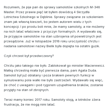
Rozumiem, że pije pan do sprawy samolotów szkolnych M-346
Master. Przez prawie pięć lat byłem dowódcą 4 Skrzydła
Lotnictwa Szkolnego w Dęblinie. Sprawy związane ze szkoleniem
znam jak własną kieszeń, bo jestem autorem wielu z tych
koncepcji. I po prostu boli mnie, że mamy samoloty, a nie możemy
na nich latać właściwie z przyczyn formalnych. A wydawało się,
że przyjęcie samolotów na stan uzbrojenia sił powietrznych jest
przesądzone. Już w listopadzie 2016 roku uroczystość chrztu i
nadania samolotowi nazwy Bielik była dopięta na ostatni guzik.
Czyli chrzest był przedwczesny?
Chrztu jako takiego nie było. Zablokował go minister Macierewicz.
Matką chrzestną miała być pierwsza dama, pani Agata Duda.
Samolot był już oblatany i poza brakiem pewnych funkcji w
symulowaniu pola walki nie było zastrzeżeń. Wydawało się więc,
że choć z uwagami i pod rygorem uzupełnienia braków, zostanie
przyjęty na stan sił zbrojnych.
Teraz mamy koniec 2017 roku. Samoloty stoją, a lotników zżera
frustracja, że nie mogą nimi latać.