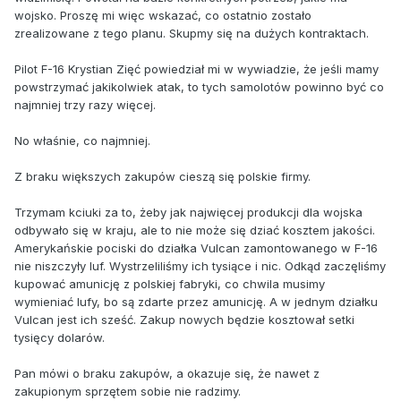
wojsko. Proszę mi więc wskazać, co ostatnio zostało
zrealizowane z tego planu. Skupmy się na dużych kontraktach.
Pilot F-16 Krystian Zięć powiedział mi w wywiadzie, że jeśli mamy
powstrzymać jakikolwiek atak, to tych samolotów powinno być co
najmniej trzy razy więcej.
No właśnie, co najmniej.
Z braku większych zakupów cieszą się polskie firmy.
Trzymam kciuki za to, żeby jak najwięcej produkcji dla wojska
odbywało się w kraju, ale to nie może się dziać kosztem jakości.
Amerykańskie pociski do działka Vulcan zamontowanego w F-16
nie niszczyły luf. Wystrzeliliśmy ich tysiące i nic. Odkąd zaczęliśmy
kupować amunicję z polskiej fabryki, co chwila musimy
wymieniać lufy, bo są zdarte przez amunicję. A w jednym działku
Vulcan jest ich sześć. Zakup nowych będzie kosztował setki
tysięcy dolarów.
Pan mówi o braku zakupów, a okazuje się, że nawet z
zakupionym sprzętem sobie nie radzimy.