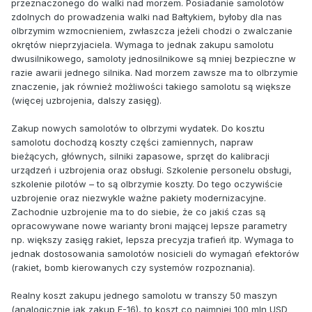
przeznaczonego do walki nad morzem. Posiadanie samolotów
zdolnych do prowadzenia walki nad Bałtykiem, byłoby dla nas
olbrzymim wzmocnieniem, zwłaszcza jeżeli chodzi o zwalczanie
okrętów nieprzyjaciela. Wymaga to jednak zakupu samolotu
dwusilnikowego, samoloty jednosilnikowe są mniej bezpieczne w
razie awarii jednego silnika. Nad morzem zawsze ma to olbrzymie
znaczenie, jak również możliwości takiego samolotu są większe
(więcej uzbrojenia, dalszy zasięg).
Zakup nowych samolotów to olbrzymi wydatek. Do kosztu
samolotu dochodzą koszty części zamiennych, napraw
bieżących, głównych, silniki zapasowe, sprzęt do kalibracji
urządzeń i uzbrojenia oraz obsługi. Szkolenie personelu obsługi,
szkolenie pilotów – to są olbrzymie koszty. Do tego oczywiście
uzbrojenie oraz niezwykle ważne pakiety modernizacyjne.
Zachodnie uzbrojenie ma to do siebie, że co jakiś czas są
opracowywane nowe warianty broni mającej lepsze parametry
np. większy zasięg rakiet, lepsza precyzja trafień itp. Wymaga to
jednak dostosowania samolotów nosicieli do wymagań efektorów
(rakiet, bomb kierowanych czy systemów rozpoznania).
Realny koszt zakupu jednego samolotu w transzy 50 maszyn
(analogicznie jak zakup F-16), to koszt co najmniej 100 mln USD