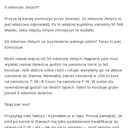
5 milionów złotych?
Proszę tę kwotę pomnożyć przez dziesięć. 50 milionów złotych to
jest właściwa odpowiedź. Po to właśnie kupiliśmy samoloty M-346
Master, żeby między innymi zmniejszyć te wydatki.
50 milionów złotych za wyszkolenie jednego pilota? Teraz to pan
koloryzuje.
Może nawet więcej niż 50 milionów złotych. Najpierw pilot musi
wylatać niemal dwieście godzin na samolocie Iskra; to też
kosztuje. Jeśli dobrze sobie radzi i rokuje, wysyłamy go na dalsze
szkolenie do Stanów. Minimalny zakres szkolenia w USA to kurs
na samolocie T-38 i B Cours na samolocie F-16. W sumie sto
osiemdziesiąt godzin na dwóch typach. Samo to kosztuje grubo
ponad 5 milionów dolarów.
Skąd pan wie?
Przysyłają nam faktury i trzymałem je w ręku. Proszę pamiętać, że
pilot po kursie w Stanach ma tylko podstawowe kwalifikacje do
latania na F-16. Lata – jak my na to mówimy – „podczepiony pod