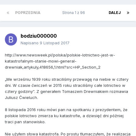
POPRZEDNIA
Strona 1 z 96
DALEJ
bodziu000000
Napisano
9 Listopad 2017
http://www.newsweek.pl/polska/polskie-lotnictwo-jest-w-
katastrofalnym-stanie-mowi-general-
drewniak,artykuly,418656,1.html?src=HP_Section_2
„We wrześniu 1939 roku straciliśmy przewagę na niebie w cztery
dni. W czasie ćwiczeń w 2015 roku straciliśmy całe lotnictwo w
cztery godziny”. Z generałem Tomaszem Drewniakiem rozmawia
Juliusz Ćwieluch.
8 listopada 2016 roku mówi pan na spotkaniu z prezydentem, że
polskie lotnictwo zmierza ku katastrofie, a dziesięć dni później
traci pan stanowisko.
Nie użyłem słowa katastrofa. Po prostu tłumaczyłem, że realizacja