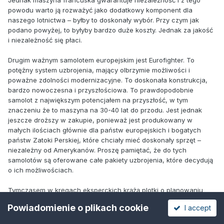
Jednak maszyna francuska gwarantuje niezależność i z tego
powodu warto ją rozważyć jako dodatkowy komponent dla
naszego lotnictwa – byłby to doskonały wybór. Przy czym jak
podano powyżej, to byłyby bardzo duże koszty. Jednak za jakość
i niezależność się płaci.
Drugim ważnym samolotem europejskim jest Eurofighter. To
potężny system uzbrojenia, mający olbrzymie możliwości i
poważne zdolności modernizacyjne. To doskonała konstrukcja,
bardzo nowoczesna i przyszłościowa. To prawdopodobnie
samolot z największym potencjałem na przyszłość, w tym
znaczeniu że to maszyna na 30-40 lat do przodu. Jest jednak
jeszcze droższy w zakupie, ponieważ jest produkowany w
małych ilościach głównie dla państw europejskich i bogatych
państw Zatoki Perskiej, które chciały mieć doskonały sprzęt –
niezależny od Amerykanów. Proszę pamiętać, że do tych
samolotów są oferowane całe pakiety uzbrojenia, które decydują
o ich możliwościach.
Tymczasem w kręgach eksperckich krążą plotki o planowaniu
zakupu około 100 samolotów F-16 z amerykańskiego lub
Powiadomienie o plikach cookie
I accept
europejskiego demobilu. Byłyby to samoloty starszych serii
produkcyjnych, często pamiętające jeszcze przełom lat 80/90-