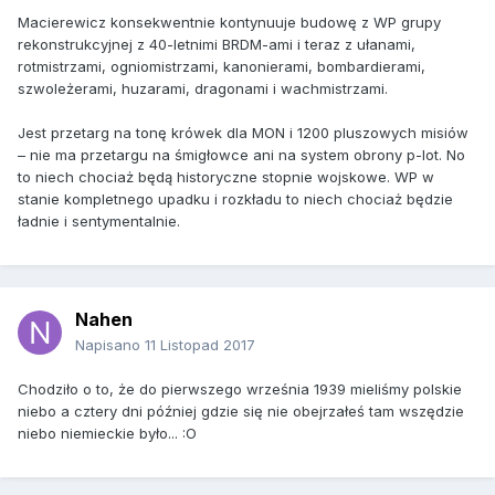
Macierewicz konsekwentnie kontynuuje budowę z WP grupy
rekonstrukcyjnej z 40-letnimi BRDM-ami i teraz z ułanami,
rotmistrzami, ogniomistrzami, kanonierami, bombardierami,
szwoleżerami, huzarami, dragonami i wachmistrzami.
Jest przetarg na tonę krówek dla MON i 1200 pluszowych misiów
– nie ma przetargu na śmigłowce ani na system obrony p-lot. No
to niech chociaż będą historyczne stopnie wojskowe. WP w
stanie kompletnego upadku i rozkładu to niech chociaż będzie
ładnie i sentymentalnie.
Nahen
Napisano
11 Listopad 2017
Chodziło o to, że do pierwszego września 1939 mieliśmy polskie
niebo a cztery dni później gdzie się nie obejrzałeś tam wszędzie
niebo niemieckie było... :O