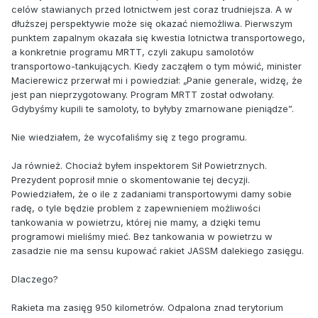
celów stawianych przed lotnictwem jest coraz trudniejsza. A w
dłuższej perspektywie może się okazać niemożliwa. Pierwszym
punktem zapalnym okazała się kwestia lotnictwa transportowego,
a konkretnie programu MRTT, czyli zakupu samolotów
transportowo-tankujących. Kiedy zacząłem o tym mówić, minister
Macierewicz przerwał mi i powiedział: „Panie generale, widzę, że
jest pan nieprzygotowany. Program MRTT został odwołany.
Gdybyśmy kupili te samoloty, to byłyby zmarnowane pieniądze”.
Nie wiedziałem, że wycofaliśmy się z tego programu.
Ja również. Chociaż byłem inspektorem Sił Powietrznych.
Prezydent poprosił mnie o skomentowanie tej decyzji.
Powiedziałem, że o ile z zadaniami transportowymi damy sobie
radę, o tyle będzie problem z zapewnieniem możliwości
tankowania w powietrzu, której nie mamy, a dzięki temu
programowi mieliśmy mieć. Bez tankowania w powietrzu w
zasadzie nie ma sensu kupować rakiet JASSM dalekiego zasięgu.
Dlaczego?
Rakieta ma zasięg 950 kilometrów. Odpalona znad terytorium