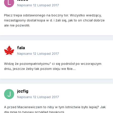
Napisano
12 Listopad 2017
Płacz trepa odstawionego na boczny tor. Wszystko wiedzący,
niezastąpiony dostał kopa w d. i żali się, jak to on chciał dobrze
ale nie pozwolili.
fala
Napisano
12 Listopad 2017
Widzę że poziompatriotyzmu" ci się podniósł po wczorajszym
dniu, jeszcze żeby tak poziom oleju we łbie....
jozfig
Napisano
12 Listopad 2017
A przed Macierewiczem to niby w tym lotnictwie było lepiej? Jak
dla mnie to typowy przykład hipokryzji.