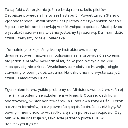
To są fakty. Amerykanie już nie będą nam szkolić pilotów.
Osobiście powiedział mi to szef sztabu Sił Powietrznych Stanów
Zjednoczonych. Szkoli siedmiuset pilotów amerykańskich rocznie.
A potrzeby ich armii oscylują wokół tysiąca pięciuset. Musi gdzieś
wyszukać rezerw i my właśnie jesteśmy tą rezerwą. Dali nam dużo
czasu, żebyśmy przejęli pałeczkę.
I formalnie ją przejęliśmy. Mamy instruktorów, mamy
dwumiejscowe maszyny i moglibyśmy sami prowadzić szkolenia.
Ale jeden z pilotów powiedział mi, że w jego skrzydle od kilku
miesięcy się nie szkolą. Wysłaliśmy samoloty do Kuwejtu, ciągle
stawiamy pilotom jakieś zadania. Na szkolenie nie wystarcza już
czasu, samolotów i ludzi.
Zgłaszałem te wszystkie problemy do Ministerstwa. Już wcześniej
mieliśmy problemy ze szkoleniem w kraju. B Course, czyli kurs
podstawowy, w Stanach trwał rok, a u nas dwa razy dłużej. Teraz
nie znam terminów, ale z pewnością są dużo dłuższe, niż były. W
pewnym momencie to wszystko się nam po prostu rozjedzie. Czy
pan wie, ile kosztuje wyszkolenie jednego pilota F-16 w
dzisiejszym trybie?