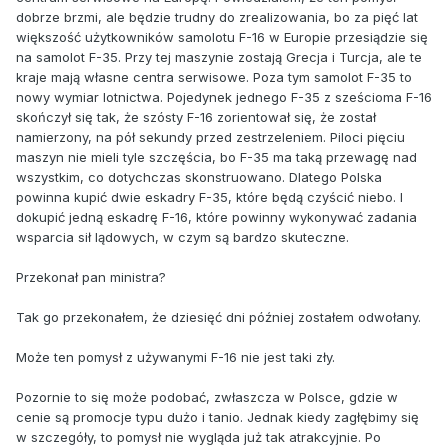
dobrze brzmi, ale będzie trudny do zrealizowania, bo za pięć lat
większość użytkowników samolotu F-16 w Europie przesiądzie się
na samolot F-35. Przy tej maszynie zostają Grecja i Turcja, ale te
kraje mają własne centra serwisowe. Poza tym samolot F-35 to
nowy wymiar lotnictwa. Pojedynek jednego F-35 z sześcioma F-16
skończył się tak, że szósty F-16 zorientował się, że został
namierzony, na pół sekundy przed zestrzeleniem. Piloci pięciu
maszyn nie mieli tyle szczęścia, bo F-35 ma taką przewagę nad
wszystkim, co dotychczas skonstruowano. Dlatego Polska
powinna kupić dwie eskadry F-35, które będą czyścić niebo. I
dokupić jedną eskadrę F-16, które powinny wykonywać zadania
wsparcia sił lądowych, w czym są bardzo skuteczne.
Przekonał pan ministra?
Tak go przekonałem, że dziesięć dni później zostałem odwołany.
Może ten pomysł z używanymi F-16 nie jest taki zły.
Pozornie to się może podobać, zwłaszcza w Polsce, gdzie w
cenie są promocje typu dużo i tanio. Jednak kiedy zagłębimy się
w szczegóły, to pomysł nie wygląda już tak atrakcyjnie. Po