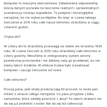
Komputer to maszyna obliczeniowa. Załadowana odpowiednią
ilością danych pozwala na tworzenie realnych i sprawdzalnych
scenariuszy rozwoju wypadków. To potężne i bezwzględne
narzędzie, bo nie wybacza błędów. No więc w czasie takiego
ćwiczenia w 2015 roku całe nasze lotnictwo straciliśmy w ciągu
czterech godzin.
Chyba dni?
W cztery dni to straciliśmy przewagę na niebie we wrześniu 1939
roku. W czasie ćwiczeń w 2015 roku straciliśmy całe lotnictwo w
cztery godziny. Weszliśmy w zintegrowany system obrony
powietrznej przeciwnika i nie daliśmy rady go przełamać, bo nie
mamy takich środków. W efekcie trzeba było zresetować
komputer i zacząć ćwiczenie od nowa.
Całe lotnictwo?
Proszę pana, jeśli straty przekraczają 60 procent, to może pan
mówić o utracie całego narzędzia. Co panu przyjdzie z kilku
samolotów, które zdołały powrócić z akcji? Po takich stratach nie
da się już podnieść z kolan. Nie da się też odtworzyć