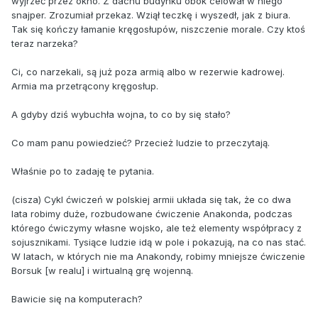
wyjrzeć przez okno. Z dachu budynku obok celował w niego
snajper. Zrozumiał przekaz. Wziął teczkę i wyszedł, jak z biura.
Tak się kończy łamanie kręgosłupów, niszczenie morale. Czy ktoś
teraz narzeka?
Ci, co narzekali, są już poza armią albo w rezerwie kadrowej.
Armia ma przetrącony kręgosłup.
A gdyby dziś wybuchła wojna, to co by się stało?
Co mam panu powiedzieć? Przecież ludzie to przeczytają.
Właśnie po to zadaję te pytania.
(cisza) Cykl ćwiczeń w polskiej armii układa się tak, że co dwa
lata robimy duże, rozbudowane ćwiczenie Anakonda, podczas
którego ćwiczymy własne wojsko, ale też elementy współpracy z
sojusznikami. Tysiące ludzie idą w pole i pokazują, na co nas stać.
W latach, w których nie ma Anakondy, robimy mniejsze ćwiczenie
Borsuk [w realu] i wirtualną grę wojenną.
Bawicie się na komputerach?