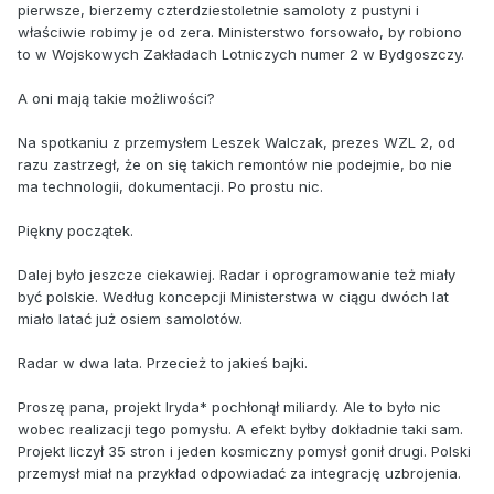
pierwsze, bierzemy czterdziestoletnie samoloty z pustyni i
właściwie robimy je od zera. Ministerstwo forsowało, by robiono
to w Wojskowych Zakładach Lotniczych numer 2 w Bydgoszczy.
A oni mają takie możliwości?
Na spotkaniu z przemysłem Leszek Walczak, prezes WZL 2, od
razu zastrzegł, że on się takich remontów nie podejmie, bo nie
ma technologii, dokumentacji. Po prostu nic.
Piękny początek.
Dalej było jeszcze ciekawiej. Radar i oprogramowanie też miały
być polskie. Według koncepcji Ministerstwa w ciągu dwóch lat
miało latać już osiem samolotów.
Radar w dwa lata. Przecież to jakieś bajki.
Proszę pana, projekt Iryda* pochłonął miliardy. Ale to było nic
wobec realizacji tego pomysłu. A efekt byłby dokładnie taki sam.
Projekt liczył 35 stron i jeden kosmiczny pomysł gonił drugi. Polski
przemysł miał na przykład odpowiadać za integrację uzbrojenia.