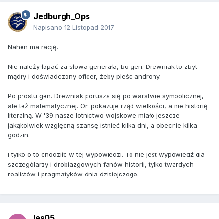
Jedburgh_Ops
Napisano
12 Listopad 2017
Nahen ma rację.
Nie należy łapać za słowa generała, bo gen. Drewniak to zbyt
mądry i doświadczony oficer, żeby pleść androny.
Po prostu gen. Drewniak porusza się po warstwie symbolicznej,
ale też matematycznej. On pokazuje rząd wielkości, a nie historię
literalną. W '39 nasze lotnictwo wojskowe miało jeszcze
jakąkolwiek względną szansę istnieć kilka dni, a obecnie kilka
godzin.
I tylko o to chodziło w tej wypowiedzi. To nie jest wypowiedź dla
szczególarzy i drobiazgowych fanów historii, tylko twardych
realistów i pragmatyków dnia dzisiejszego.
les05