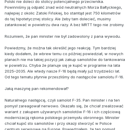
Polski nie doleci do stolicy potencjalnego przeciwnika.
Powinniśmy ją odpalić znad wód neutralnych Morza Bałtyckiego,
najlepiej z okolic Zatoki Fińskiej, bo stamtąd jest 750 kilometrów
do tej hipotetycznej stolicy. Ale żeby tam dolecieć, musimy
zatankować w powietrzu dwa razy. A bez MRTT tego nie zrobimy.
Rozumiem, że pan minister nie był zadowolony z pana wywodu.
Powiedzmy, że można tak określić jego reakcję. Tym bardziej
kiedy dodałem, że wbrew temu co później powiedział, w nowych
planach nie ma takiej pozycji jak zakup samolotów do tankowania
w powietrzu. Chyba że planuje się je kupić w programie na lata
2025–2035. Ale wtedy nasze F-16 będą miały już trzydzieści lat.
Od tego tematu płynnie przeszliśmy do następców samolotu F-16.
Jaką maszynę pan rekomendował?
Naturalnego następcę, czyli samolot F-35. Pan minister i na ten
pomysł zareagował nerwowo. Okazało się, że chciał zrealizować
wariant z zakupem używanych samolotów F-16 i ich częściową
modernizacją rękoma polskiego przemysłu obronnego. Minister
chciał kupić sto samolotów i przy okazji stworzyć w Polsce
centrum serwisowe na Europę. Powiedziałem, że ten pomysł