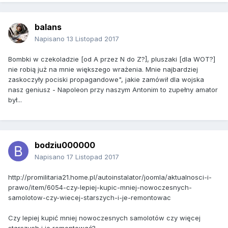
balans
Napisano
13 Listopad 2017
Bombki w czekoladzie [od A przez N do Z?], pluszaki [dla WOT?]
nie robią już na mnie większego wrażenia. Mnie najbardziej
zaskoczyły pociski propagandowe", jakie zamówił dla wojska
nasz geniusz - Napoleon przy naszym Antonim to zupełny amator
był...
bodziu000000
Napisano
17 Listopad 2017
http://promilitaria21.home.pl/autoinstalator/joomla/aktualnosci-i-
prawo/item/6054-czy-lepiej-kupic-mniej-nowoczesnych-
samolotow-czy-wiecej-starszych-i-je-remontowac
Czy lepiej kupić mniej nowoczesnych samolotów czy więcej