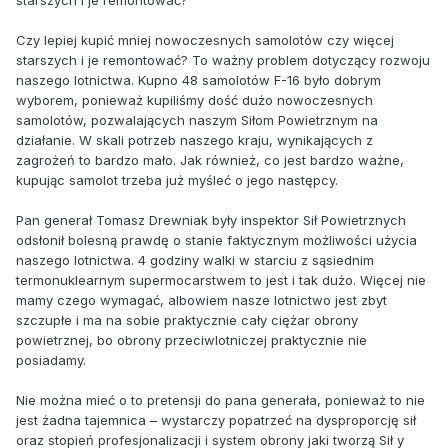
starszych i je remontować?
Czy lepiej kupić mniej nowoczesnych samolotów czy więcej
starszych i je remontować? To ważny problem dotyczący rozwoju
naszego lotnictwa. Kupno 48 samolotów F-16 było dobrym
wyborem, ponieważ kupiliśmy dość dużo nowoczesnych
samolotów, pozwalających naszym Siłom Powietrznym na
działanie. W skali potrzeb naszego kraju, wynikających z
zagrożeń to bardzo mało. Jak również, co jest bardzo ważne,
kupując samolot trzeba już myśleć o jego następcy.
Pan generał Tomasz Drewniak były inspektor Sił Powietrznych
odsłonił bolesną prawdę o stanie faktycznym możliwości użycia
naszego lotnictwa. 4 godziny walki w starciu z sąsiednim
termonuklearnym supermocarstwem to jest i tak dużo. Więcej nie
mamy czego wymagać, albowiem nasze lotnictwo jest zbyt
szczupłe i ma na sobie praktycznie cały ciężar obrony
powietrznej, bo obrony przeciwlotniczej praktycznie nie
posiadamy.
Nie można mieć o to pretensji do pana generała, ponieważ to nie
jest żadna tajemnica – wystarczy popatrzeć na dysproporcję sił
oraz stopień profesjonalizacji i system obrony jaki tworzą Sił y