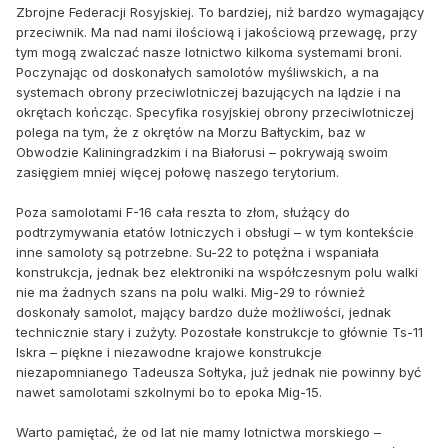
Zbrojne Federacji Rosyjskiej. To bardziej, niż bardzo wymagający
przeciwnik. Ma nad nami ilościową i jakościową przewagę, przy
tym mogą zwalczać nasze lotnictwo kilkoma systemami broni.
Poczynając od doskonałych samolotów myśliwskich, a na
systemach obrony przeciwlotniczej bazujących na lądzie i na
okrętach kończąc. Specyfika rosyjskiej obrony przeciwlotniczej
polega na tym, że z okrętów na Morzu Bałtyckim, baz w
Obwodzie Kaliningradzkim i na Białorusi – pokrywają swoim
zasięgiem mniej więcej połowę naszego terytorium.
Poza samolotami F-16 cała reszta to złom, służący do
podtrzymywania etatów lotniczych i obsługi – w tym kontekście
inne samoloty są potrzebne. Su-22 to potężna i wspaniała
konstrukcja, jednak bez elektroniki na współczesnym polu walki
nie ma żadnych szans na polu walki. Mig-29 to również
doskonały samolot, mający bardzo duże możliwości, jednak
technicznie stary i zużyty. Pozostałe konstrukcje to głównie Ts-11
Iskra – piękne i niezawodne krajowe konstrukcje
niezapomnianego Tadeusza Sołtyka, już jednak nie powinny być
nawet samolotami szkolnymi bo to epoka Mig-15.
Warto pamiętać, że od lat nie mamy lotnictwa morskiego –