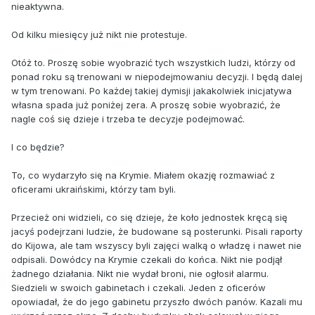
nieaktywna.
Od kilku miesięcy już nikt nie protestuje.
Otóż to. Proszę sobie wyobrazić tych wszystkich ludzi, którzy od
ponad roku są trenowani w niepodejmowaniu decyzji. I będą dalej
w tym trenowani. Po każdej takiej dymisji jakakolwiek inicjatywa
własna spada już poniżej zera. A proszę sobie wyobrazić, że
nagle coś się dzieje i trzeba te decyzje podejmować.
I co będzie?
To, co wydarzyło się na Krymie. Miałem okazję rozmawiać z
oficerami ukraińskimi, którzy tam byli.
Przecież oni widzieli, co się dzieje, że koło jednostek kręcą się
jacyś podejrzani ludzie, że budowane są posterunki. Pisali raporty
do Kijowa, ale tam wszyscy byli zajęci walką o władzę i nawet nie
odpisali. Dowódcy na Krymie czekali do końca. Nikt nie podjął
żadnego działania. Nikt nie wydał broni, nie ogłosił alarmu.
Siedzieli w swoich gabinetach i czekali. Jeden z oficerów
opowiadał, że do jego gabinetu przyszło dwóch panów. Kazali mu