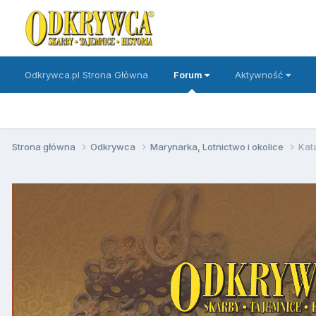
Odkrywca.pl Strona Główna
Forum
Aktywność
Strona główna
Odkrywca
Marynarka, Lotnictwo i okolice
Kata