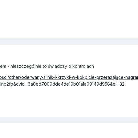
kiem - nieszczególnie to świadczy o kontrolach
sci/other/oderwany-silnik-i-krzyki-w-kokpicie-przerażające-nagra
d=winp2fp&cvid=6a0ed7009dde4de19b01a1a09149d958&ei=32