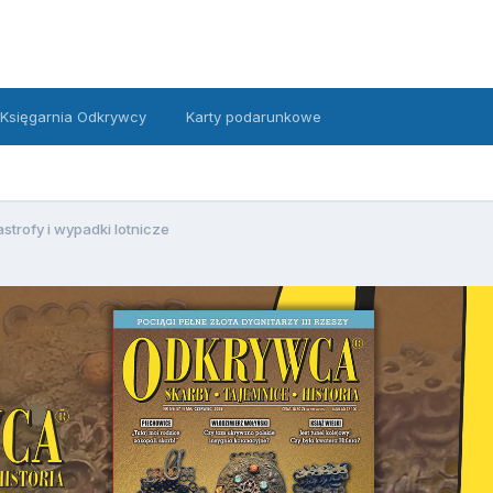
Księgarnia Odkrywcy
Karty podarunkowe
strofy i wypadki lotnicze