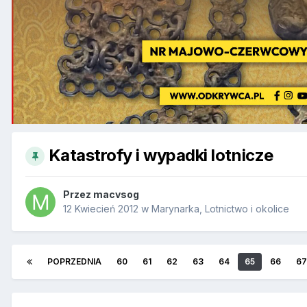
Katastrofy i wypadki lotnicze
Przez
macvsog
12 Kwiecień 2012
w
Marynarka, Lotnictwo i okolice
POPRZEDNIA
60
61
62
63
64
65
66
67