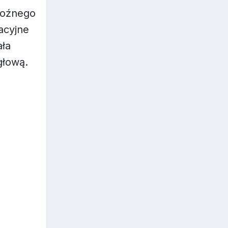
groźnego
racyjne
ała
głową.