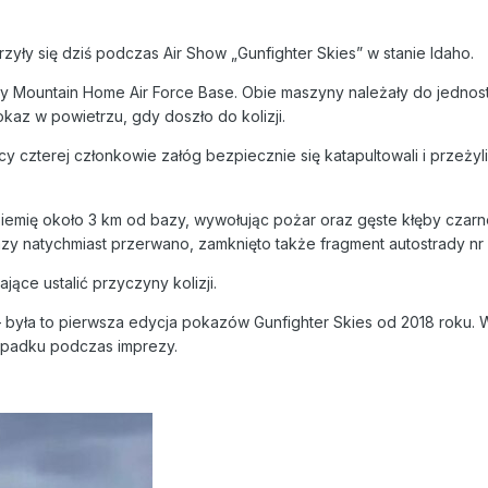
yły się dziś podczas Air Show „Gunfighter Skies” w stanie Idaho.
zy Mountain Home Air Force Base. Obie maszyny należały do jednos
kaz w powietrzu, gdy doszło do kolizji.
y czterej członkowie załóg bezpiecznie się katapultowali i przeży
ziemię około 3 km od bazy, wywołując pożar oraz gęste kłęby cza
zy natychmiast przerwano, zamknięto także fragment autostrady nr 
ące ustalić przyczyny kolizji.
była to pierwsza edycja pokazów Gunfighter Skies od 2018 roku. 
ypadku podczas imprezy.