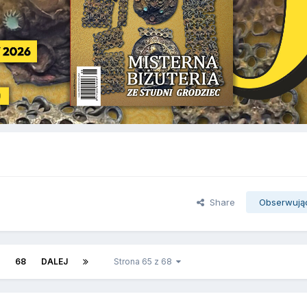
Share
Obserwują
68
DALEJ
Strona 65 z 68