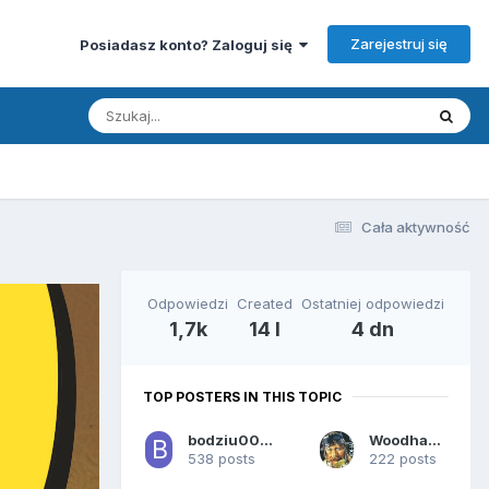
Zarejestruj się
Posiadasz konto? Zaloguj się
Cała aktywność
Odpowiedzi
Created
Ostatniej odpowiedzi
1,7k
14 l
4 dn
TOP POSTERS IN THIS TOPIC
bodziu000000
Woodhaven
538 posts
222 posts