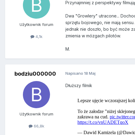
Przynajmniej z perspektywy filmuj
Dwa "Growlery" utracone... Docho
sprzętu bojowego, nie mają sensu.
Użytkownik forum
jednak nie doszło, bo być może z
zmienia w mózgach pilotów.
4,1k
M.
bodziu000000
Napisano
18 Maj
Dłuższy filmik
Użytkownik forum
66,8k