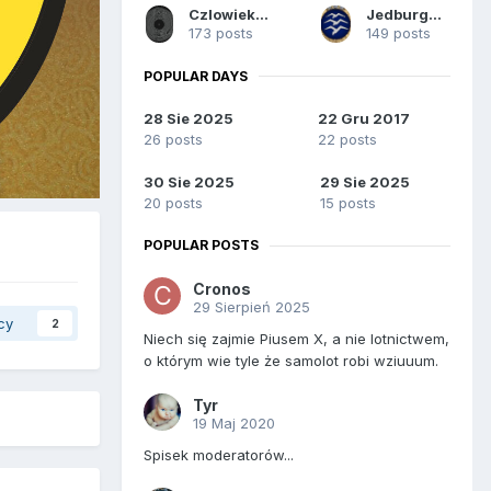
Czlowieksniegu
Jedburgh_Ops
173 posts
149 posts
POPULAR DAYS
28 Sie 2025
22 Gru 2017
26 posts
22 posts
30 Sie 2025
29 Sie 2025
20 posts
15 posts
POPULAR POSTS
Cronos
29 Sierpień 2025
cy
2
Niech się zajmie Piusem X, a nie lotnictwem,
o którym wie tyle że samolot robi wziuuum.
Tyr
19 Maj 2020
Spisek moderatorów...