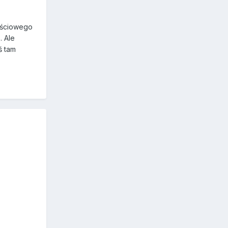
ościowego
. Ale
ś tam