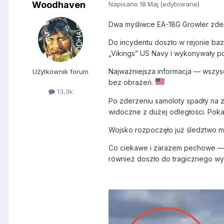
Woodhaven
Napisano
18 Maj
(edytowane)
Dwa myśliwce EA-18G Growler zderz
Do incydentu doszło w rejonie ba
„Vikings” US Navy i wykonywały po
Najważniejsza informacja — wszysc
Użytkownik forum
bez obrażeń.
13,3k
Po zderzeniu samoloty spadły na 
widoczne z dużej odległości. Poka
Wojsko rozpoczęło już śledztwo maj
Co ciekawe i zarazem pechowe — 
również doszło do tragicznego w