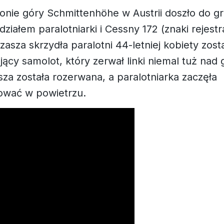
onie góry Schmittenhöhe w Austrii doszło do 
działem paralotniarki i Cessny 172 (znaki rejest
asza skrzydła paralotni 44-letniej kobiety zost
ący samolot, który zerwał linki niemal tuż nad 
za została rozerwana, a paralotniarka zaczęła
rować w powietrzu.