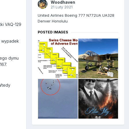
Woodhaven
21 Luty 2021
United Airlines Boeing 777 N772UA UA328
Denver Honolulu
tki VAQ-129
POSTED IMAGES
li wypadek
rnego dymu
167.
Wtedy