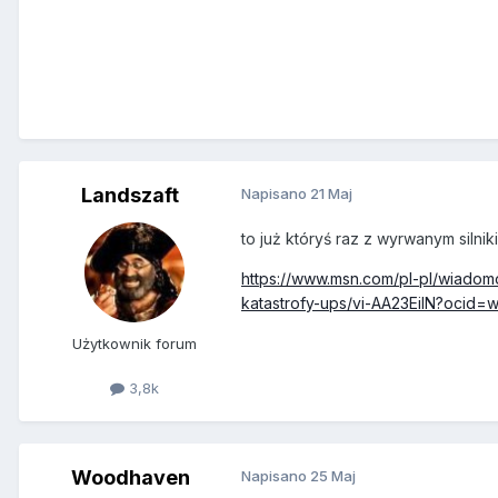
Landszaft
Napisano
21 Maj
to już któryś raz z wyrwanym silni
https://www.msn.com/pl-pl/wiadomo
katastrofy-ups/vi-AA23EiIN?oci
Użytkownik forum
3,8k
Woodhaven
Napisano
25 Maj