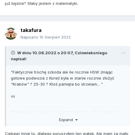
już będzie? Słaby jestem z matematyki.
takafura
Napisano
10 Sierpień 2022
W dniu 10.08.2022 o 20:07,
Czlowieksniegu
napisał:
"Faktycznie trochę szkoda ale ile rocznie HSW (mając
gotowe podwozia z Korei) była w stanie rocznie złożyć
"Krabów" ? 25-30 ? Ktoś pamięta bo strzelam... "
vs
"Następnie zamówimy ponad 600 haubic, które zostaną już
wyprodukowane w Polsce w standardzie K9PL"
Expand
Ciekawi mnie to, dlatego poruszyłem ten wątek. Ale mam za mało