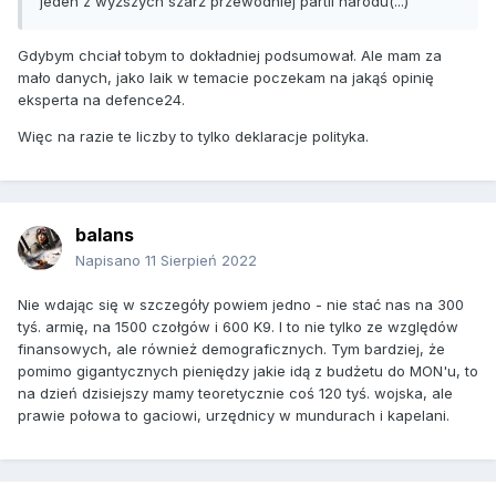
jeden z wyższych szarż przewodniej partii narodu(...)
Gdybym chciał tobym to dokładniej podsumował. Ale mam za
mało danych, jako laik w temacie poczekam na jakąś opinię
eksperta na defence24.
Więc na razie te liczby to tylko deklaracje polityka.
balans
Napisano
11 Sierpień 2022
Nie wdając się w szczegóły powiem jedno - nie stać nas na 300
tyś. armię, na 1500 czołgów i 600 K9. I to nie tylko ze względów
finansowych, ale również demograficznych. Tym bardziej, że
pomimo gigantycznych pieniędzy jakie idą z budżetu do MON'u, to
na dzień dzisiejszy mamy teoretycznie coś 120 tyś. wojska, ale
prawie połowa to gaciowi, urzędnicy w mundurach i kapelani.