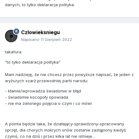
danych, to tylko deklaracja polityka.
Ale masz świadomość, że nawet jeśli nie doceniłeś
możliwości HSW, to zajmie to 25-30 lat, doliczając czas
potrzebny na samo wprowadzenie do produkcji tej wersji?
Czlowieksniegu
Nie martwi cię to? Ani nie zastanawia?
Napisano
11 Sierpień 2022
takafura
"to tylko deklaracja polityka"
Mam nadzieję, że nie chcesz przez powyższe napisać, że jeden z
wyższych szarż przewodniej partii narodu:
- kłamie/wprowadza świadomie w błąd
- świadomie kocopoły opowiada
- nie ma zielonego pojęcia o czym i co mówi
A pointa będzie taka, że działający-sprawdzony-opracowany
sprzęt, dla chorych mokrych snów zostanie zastąpiony kiedyś
czymś, co na dziś i przez kilka lat nie istnieje...