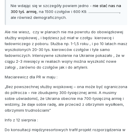
Nie wdając się w szczegóły powiem jedno -
nie stać nas na
300 tyś. armię
, na 1500 czołgów i 600 K9. ...................................,
ale również demograficznych.
Ale nie wiesz, czy w planach nie ma powrotu do obowiązkowej
służby wojskowej , i będziesz już miał w czołgu kierowcę i
ładowniczego z poboru. Służba np. 1-1,5 roku , i po 10 latach masz
wyszkolonych 20-30 tys. kierowców czołgów i tyle samo
ładowniczych. Intensywne szkolenie na Ukrainie pokazało , że w
ciągu 2-3 miesięcy w realiach wojny można wyszkolić nowe
załogi , zarówno do czołgów jak i do artylerii.
Maciarewicz dla PR w maju
:
„Bez powszechnej służby wojskowej – ona może być ograniczona
do półrocza – nie zbudujemy 300-tysięcznej armii. A musimy
sobie uświadomić, że Ukraina obecnie ma 700-tysięczną armię i
widzimy, że daje sobie radę, ale przecież z olbrzymim wysiłkiem,
olbrzymimi trudnościami”
Info z 12 sierpnia
:
Do konsultacji międzyresortowych trafił projekt rozporządzenia w