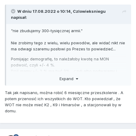
W dniu 17.08.2022 o 10:14,
Czlowieksniegu
napisał:
"nie zbudujemy 300-tysięcznej armii."
Nie zrobimy tego z wielu, wielu powodów, ale widać nikt nie
ma odwagi szaremu posłowi ps Prezes to powiedzieć...
Pomijając demografię, to należałoby kwotę na MON
podwoić, czyli +/- 4 %.
Dziś mamy +/- 2 % ma być 3%... czyli albo podwajamy i
mniej-więcej na wszystko starcza, albo bez podwojenia
Expand
"kanibalizujemy" środki i się cofamy...
Tak jak napisano, można robić 6 miesięczne przeszkolenie . A
Już nie mówiąc, gdzie te mityczne 300 tys żołnierzy miałoby
potem przenosić ich wszystkich do WOT. Kto powiedział , że
stacjonować...
WOT nie może mieć K2 , K9 i Himarsów , a stacjonowali by w
domu.