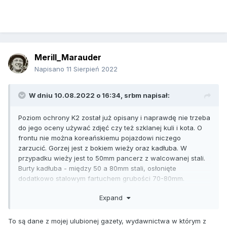
Merill_Marauder
Napisano
11 Sierpień 2022
W dniu 10.08.2022 o 16:34,
srbm
napisał:
Poziom ochrony K2 został już opisany i naprawdę nie trzeba
do jego oceny używać zdjęć czy też szklanej kuli i kota. O
frontu nie można koreańskiemu pojazdowi niczego
zarzucić. Gorzej jest z bokiem wieży oraz kadłuba. W
przypadku wieży jest to 50mm pancerz z walcowanej stali.
Burty kadłuba - między 50 a 80mm stali, osłonięte
dodatkowo stalowym fartuchem grubości 70-80mm.
Możliwy jest montaż pancerza reaktywnego.
Expand
To są dane z mojej ulubionej gazety, wydawnictwa w którym z