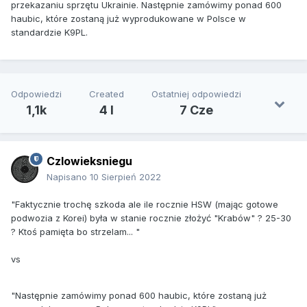
przekazaniu sprzętu Ukrainie. Następnie zamówimy ponad 600
haubic, które zostaną już wyprodukowane w Polsce w
standardzie K9PL.
Odpowiedzi
Created
Ostatniej odpowiedzi
1,1k
4 l
7 Cze
Czlowieksniegu
Napisano
10 Sierpień 2022
"Faktycznie trochę szkoda ale ile rocznie HSW (mając gotowe
podwozia z Korei) była w stanie rocznie złożyć "Krabów" ? 25-30
? Ktoś pamięta bo strzelam... "
vs
"Następnie zamówimy ponad 600 haubic, które zostaną już