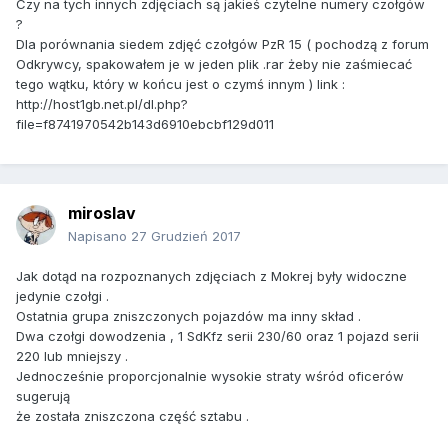
Czy na tych innych zdjęciach są jakieś czytelne numery czołgów
?
Dla porównania siedem zdjęć czołgów PzR 15 ( pochodzą z forum
Odkrywcy, spakowałem je w jeden plik .rar żeby nie zaśmiecać
tego wątku, który w końcu jest o czymś innym ) link :
http://host1gb.net.pl/dl.php?
file=f8741970542b143d6910ebcbf129d011
miroslav
Napisano
27 Grudzień 2017
Jak dotąd na rozpoznanych zdjęciach z Mokrej były widoczne
jedynie czołgi .
Ostatnia grupa zniszczonych pojazdów ma inny skład .
Dwa czołgi dowodzenia , 1 SdKfz serii 230/60 oraz 1 pojazd serii
220 lub mniejszy .
Jednocześnie proporcjonalnie wysokie straty wśród oficerów
sugerują
że została zniszczona część sztabu .