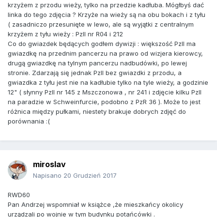
krzyżem z przodu wieży, tylko na przedzie kadłuba. Mógłbyś dać
linka do tego zdjęcia ? Krzyże na wieży są na obu bokach i z tyłu
( zasadniczo przesunięte w lewo, ale są wyjątki z centralnym
krzyżem z tyłu wieży : PzII nr R04 i 212
Co do gwiazdek będących godłem dywizji : większość PzII ma
gwiazdkę na przednim pancerzu na prawo od wizjera kierowcy,
drugą gwiazdkę na tylnym pancerzu nadbudówki, po lewej
stronie. Zdarzają się jednak PzII bez gwiazdki z przodu, a
gwiazdka z tyłu jest nie na kadłubie tylko na tyle wieży, a godzinie
12" ( słynny PzII nr 145 z Mszczonowa , nr 241 i zdjęcie kilku PzII
na paradzie w Schweinfurcie, podobno z PzR 36 ). Może to jest
różnica między pułkami, niestety brakuje dobrych zdjęć do
porównania :(
miroslav
Napisano
20 Grudzień 2017
RWD60
Pan Andrzej wspomniał w książce ,że mieszkańcy okolicy
urządzali po wojnie w tym budynku potańcówki .