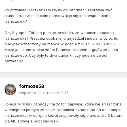
Po otrzymaniu rozkazu i wszystkich informacji zebrałem swój
pluton i ruszyłem kłusem przesuwając się koło wspomnianej
leśniczówki."
Czyżby ppor. Tabakę pamięć zawiodła, że wspomina spaloną
leśniczówkę? Przecież obok niej przejeżdżał i musiał widzieć ten
budynek oznaczony na mapce w poście z 2017-12-16 16:05:15.
Może ja jestem w błędzie bo Panowie piszecie o gajówce a ja o
leśniczówce. Czy były to dwa budynki, czy jeden o dwóch
nazwach?
formoza58
Napisano
20 Grudzień 2017
Kolega Mirosłav oznaczył na żółto" gajówkę, która nie zniszczona
widnieje na jednym ze zdjęć. Natomiast oznaczona na dole mapki
leśniczówka, w obrębie której znajdowały się stanowiska 3 baterii
2 DAK, spłonęła podczas walk.