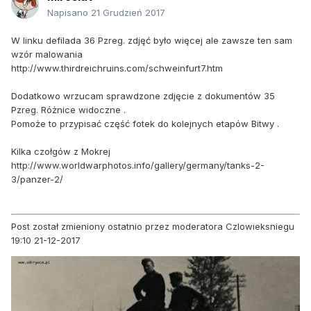
Napisano
21 Grudzień 2017
W linku defilada 36 Pzreg. zdjęć było więcej ale zawsze ten sam
wzór malowania
http://www.thirdreichruins.com/schweinfurt7.htm
Dodatkowo wrzucam sprawdzone zdjęcie z dokumentów 35
Pzreg. Różnice widoczne .
Pomoże to przypisać część fotek do kolejnych etapów Bitwy .
Kilka czołgów z Mokrej
http://www.worldwarphotos.info/gallery/germany/tanks-2-
3/panzer-2/
Post został zmieniony ostatnio przez moderatora Czlowieksniegu
19:10 21-12-2017