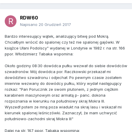
RDW60
Napisano
20 Grudzień 2017
Bardzo interesujący wątek, analizujący bitwę pod Mokrą.
Chciałbym wrócić do spalonej czy też nie spalonej gajówki. W
książce Ułani Podolscy" wydanej w Londynie w 1982 r. na str. 166
ppor. Włodzimierz Tabaka wspomina:
Około godziny 08:30 dowódca pułku wezwał do siebie dowódców
szwadronów. Mój dowódca por. Raczkowski przekazał mi
dowództwo szwadronu i odjechał. Po pewnym czasie zostałem
imiennie wezwany do dowódcy pułku, który wydał następujący
rozkaz: "Pan Porucznik ze swoim plutonem, z jednym ciężkim
karabinem maszynowym oraz armatą p- panc. dokona
rozpoznania w kierunku na południowy skraj Mokra III.
Wyszedł potem ze mną poza wiadukt na skraj lasu i wskazał mi
kierunek spalonej leśniczówki. Zaznaczył, że mam uchwycić
południowo-zachodni skraj Mokra III"
Dalej na str. 167 ppor. Tabaka wspomina: