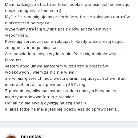
Mam nadzieję, że też tu zerknie i pobłażliwie uśmiechnie widząc
nasze zmagania z tematem ;)
Myślę że zapamiętujemy przeszłość w formie kolejnych obrazów
a przestrzeń pomiędzy
wypełniamy treścią wynikającą z doświadczeń i innych
wspomnień.
Powstają sprzeczności w relacjach .Każdy widział inną część
zmagań i z innego miejsca .
Ale opowiada o całym wydarzeniu. Paliło się dookoła więc .... .
Mateusz
Jestem absolutnym amatorem w dziedzinie pojazdów
wojskowych , wiem że nic nie wiem "
ale w miarę swoich możliwości staram się uczyć . Schweinfurt
mam w zbiorze i to z pewnością 36 Pzreg .
Z powodu wątpliwości pytanie zadam naszym Kolegom na
międzynarodowym forum z Niemiec .
Co jak co ale swoją dywizję muszą znać :)
a jakąś fotkę na maila jeśli się odezwiesz do sprawdzenia .
miroslav