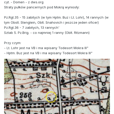
cyt. - Domen - z dws.org
Straty pułków pancernych pod Mokrą wyniosły:
Pz.Rgt.35 - 15 zabitych (w tym Hptm. Buz i Lt. Lohr), 14 rannych (w
tym Obstl. Stenglein, Oblt. Snahovich i jeszcze jeden oficer)
Pz.Rgt.36 - 7 zabitych, 13 rannych'
Sztab 5. Pz.Brig. - co najmniej 1 ranny (Oblt. Ritzmann)
Przy czym:
- Lt. Lohr jest na VB i ma wpisany Todesort Mokra III"
- Hptm. Buz jest na VB i ma wpisany Todesort Mokra III"