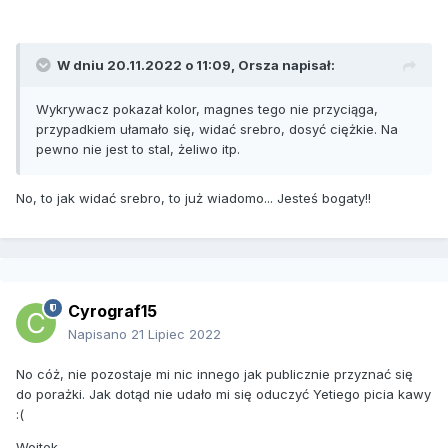
W dniu 20.11.2022 o 11:09,
Orsza
napisał:
Wykrywacz pokazał kolor, magnes tego nie przyciąga,
przypadkiem ułamało się, widać srebro, dosyć ciężkie. Na
pewno nie jest to stal, żeliwo itp.
No, to jak widać srebro, to już wiadomo... Jesteś bogaty!!
Cyrograf15
Napisano
21 Lipiec 2022
No cóż, nie pozostaje mi nic innego jak publicznie przyznać się
do porażki. Jak dotąd nie udało mi się oduczyć Yetiego picia kawy
:(
Wojtek