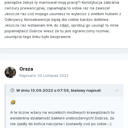
pieniądze żebyś ty marnował moją pracę?! Konstytucja zabrania
cenzury prewencyjnej, zapamiętaj to sobie raz na zawsze!
Jeszcze raz coś mojego usuniesz to wylecisz z wielkim hukiem z
Odkrywcy. Konsekwencje będą dla ciebie bardzo dotkliwe.
Jeszcze raz wstawiam link do zdjęć, spróbuj go usunąć to mnie
popamiętasz! Dobrze wiesz że tu jest ograniczony rozmiar,
usunięcie tego linku było bezprawne.
Orsza
Napisano
20 Listopad 2022
W dniu 13.09.2022 o 07:59,
bialawy
napisał:
A te liczne wżery na wszelkich możliwych krawędziach to
ewidentna działalność bakterii srebnożernych! Dobrze, że
nie zjadły do końca naczynia i zostawiły coś po sobie ;-)