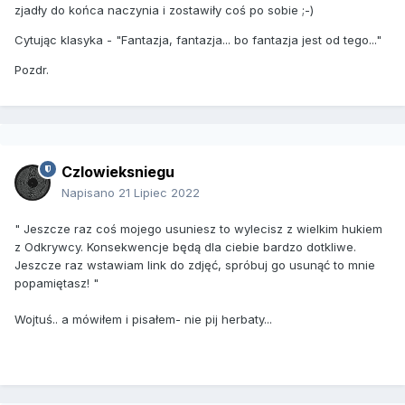
zjadły do końca naczynia i zostawiły coś po sobie ;-)
Cytując klasyka - "Fantazja, fantazja... bo fantazja jest od tego..."
Pozdr.
Czlowieksniegu
Napisano
21 Lipiec 2022
" Jeszcze raz coś mojego usuniesz to wylecisz z wielkim hukiem
z Odkrywcy. Konsekwencje będą dla ciebie bardzo dotkliwe.
Jeszcze raz wstawiam link do zdjęć, spróbuj go usunąć to mnie
popamiętasz! "
Wojtuś.. a mówiłem i pisałem- nie pij herbaty...