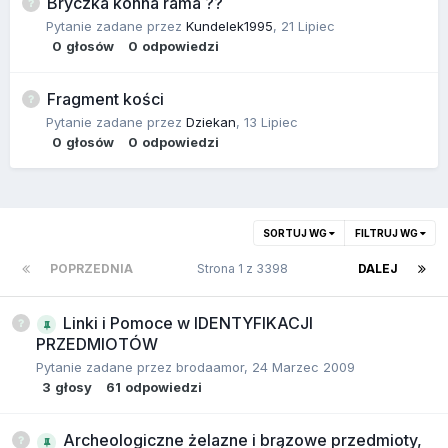
Bryczka konna rama ??
Pytanie zadane przez
Kundelek1995
,
21 Lipiec
0
głosów
0
odpowiedzi
Fragment kości
Pytanie zadane przez
Dziekan
,
13 Lipiec
0
głosów
0
odpowiedzi
SORTUJ WG
FILTRUJ WG
POPRZEDNIA
Strona 1 z 3398
DALEJ
Linki i Pomoce w IDENTYFIKACJI
PRZEDMIOTÓW
Pytanie zadane przez
brodaamor
,
24 Marzec 2009
3
głosy
61
odpowiedzi
Archeologiczne żelazne i brązowe przedmioty,