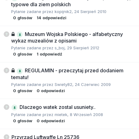
typowe dla ziem polskich
Pytanie zadane przez
kopijnik2
,
24 Sierpień 2010
0
głosów
14
odpowiedzi
Muzeum Wojska Polskiego - alfabetyczny
wykaz muzealiów z opisami
Pytanie zadane przez
s_boj
,
29 Sierpień 2012
0
głosów
1
odpowiedź
REGULAMIN - przeczytaj przed dodaniem
tematu!
Pytanie zadane przez
Swiety82
,
24 Czerwiec 2009
0
głosów
0
odpowiedzi
Dlaczego watek zostal usuniety..
Pytanie zadane przez
mietek
,
8 Wrzesień 2008
0
głosów
0
odpowiedzi
Przyrząd Luftwaffe Ln 25736