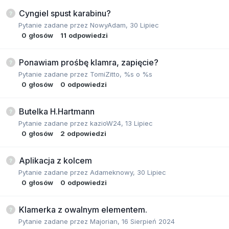
Cyngiel spust karabinu?
Pytanie zadane przez
NowyAdam
,
30 Lipiec
0
głosów
11
odpowiedzi
Ponawiam prośbę klamra, zapięcie?
Pytanie zadane przez
TomiZitto
,
%s o %s
0
głosów
0
odpowiedzi
Butelka H.Hartmann
Pytanie zadane przez
kazioW24
,
13 Lipiec
0
głosów
2
odpowiedzi
Aplikacja z kolcem
Pytanie zadane przez
Adameknowy
,
30 Lipiec
0
głosów
0
odpowiedzi
Klamerka z owalnym elementem.
Pytanie zadane przez
Majorian
,
16 Sierpień 2024