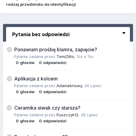
rodzaj przedmiotu do identyfikacji
Pytania bez odpowiedzi
Ponawiam prośbę klamra, zapięcie?
Pytanie zadane przez
TomiZitto
,
%s o %s
0
głosów
0
odpowiedzi
Aplikacja z kolcem
Pytanie zadane przez
Adameknowy
,
30 Lipiec
0
głosów
0
odpowiedzi
Ceramika siwak czy starsza?
Pytanie zadane przez
Puszczyk12
,
28 Lipiec
0
głosów
0
odpowiedzi