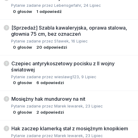
Pytanie zadane przez
Lebensgefahr
,
24 Lipiec
0
głosów
1
odpowiedź
[Sprzedaż] Szabla kawaleryjska, oprawa stalowa,
głownia 75 cm, bez oznaczeń
Pytanie zadane przez
S1awek
,
16 Lipiec
0
głosów
20
odpowiedzi
Czepiec antyrykoszetowy pocisku z II wojny
światowej
Pytanie zadane przez
wieslawg123
,
9 Lipiec
0
głosów
6
odpowiedzi
Mosiężny hak mundurowy na nit
Pytanie zadane przez
Marek lewarek
,
23 Lipiec
0
głosów
2
odpowiedzi
Hak zaczep klamerką stał z mosiężnym knopikiem
Pytanie zadane przez
Marek lewarek
,
23 Lipiec