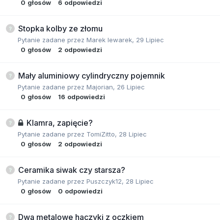
0
głosów
6
odpowiedzi
Stopka kolby ze złomu
Pytanie zadane przez
Marek lewarek
,
29 Lipiec
0
głosów
2
odpowiedzi
Mały aluminiowy cylindryczny pojemnik
Pytanie zadane przez
Majorian
,
26 Lipiec
0
głosów
16
odpowiedzi
Klamra, zapięcie?
Pytanie zadane przez
TomiZitto
,
28 Lipiec
0
głosów
2
odpowiedzi
Ceramika siwak czy starsza?
Pytanie zadane przez
Puszczyk12
,
28 Lipiec
0
głosów
0
odpowiedzi
Dwa metalowe haczyki z oczkiem