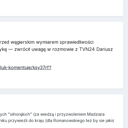
przed węgierskim wymiarem sprawiedliwości
ptykę — zwrócił uwagę w rozmowie z TVN24 Dariusz
eluk-komentuje/ksy37rf?
ych "silnorękich" (za wiedzą i przyzwoleniem Madziara
niku przywieźli do kraju (dla Romanowskiego też by sie jakiś