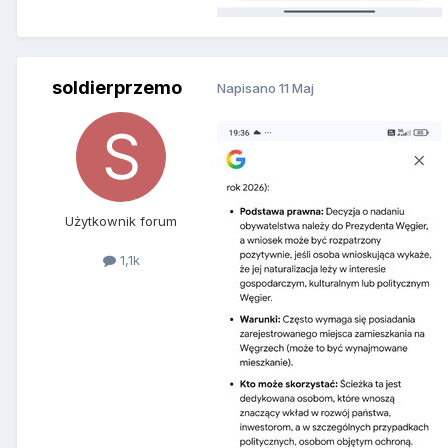
soldierprzemo
Napisano
11 Maj
Użytkownik forum
1,1k