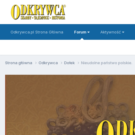
Odkrywca.pl Strona Główna
Forum
Aktywność
Strona główna
Odkrywca
Dołek
Nieudolne państwo polskie.