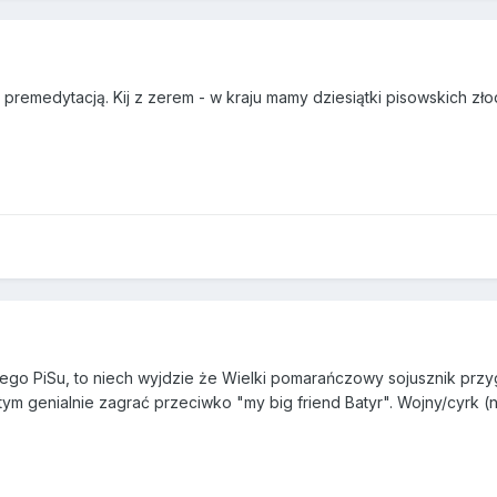
remedytacją. Kij z zerem - w kraju mamy dziesiątki pisowskich złod
mego PiSu, to niech wyjdzie że Wielki pomarańczowy sojusznik przyg
 tym genialnie zagrać przeciwko "my big friend Batyr". Wojny/cyrk (