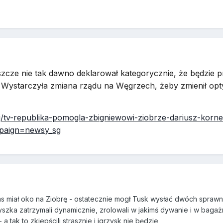
eszcze nie tak dawno deklarował kategorycznie, że będzie 
. Wystarczyła zmiana rządu na Węgrzech, żeby zmienił o
aj/tv-republika-pomogla-zbigniewowi-ziobrze-dariusz-korn
paign=newsy_sg
as miał oko na Ziobrę - ostatecznie mogł Tusk wysłać dwóch sprawn
yszka zatrzymali dynamicznie, zrolowali w jakimś dywanie i w bagaż
a tak to zkiepścili strasznie i igrzysk nie będzie