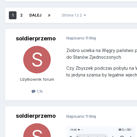
1
2
DALEJ
Strona 1 z 2
soldierprzemo
Napisano
11 Maj
Ziobro ucieka na Węgry państwo p
do Stanów Zjednoczonych.
Czy Zbyszek podczas pobytu na Wę
to jedyna szansa by legalnie wje
Użytkownik forum
1,1k
soldierprzemo
Napisano
11 Maj