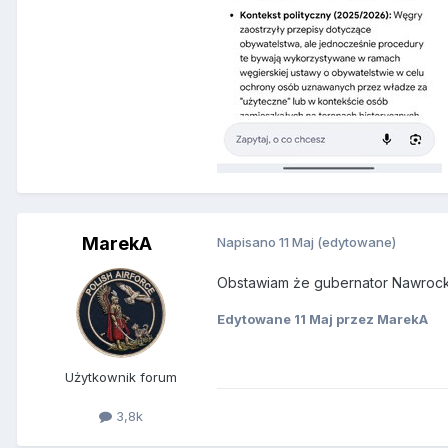
MarekA
Napisano
11 Maj
(edytowane)
Obstawiam że gubernator Nawrocki
Edytowane
11 Maj
przez MarekA
Użytkownik forum
3,8k