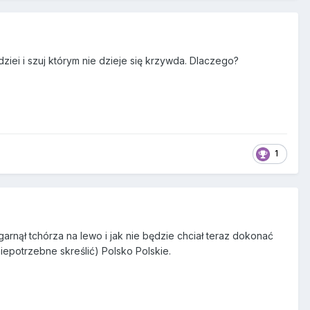
ziei i szuj którym nie dzieje się krzywda. Dlaczego?
1
arnął tchórza na lewo i jak nie będzie chciał teraz dokonać
niepotrzebne skreślić) Polsko Polskie.