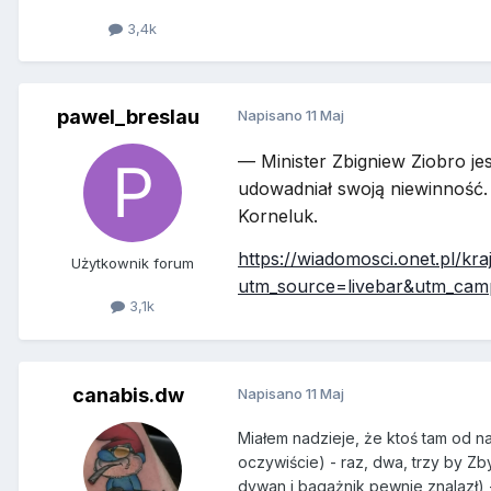
3,4k
pawel_breslau
Napisano
11 Maj
— Minister Zbigniew Ziobro j
udowadniał swoją niewinność
Korneluk.
https://wiadomosci.onet.pl/kr
Użytkownik forum
utm_source=livebar&utm_cam
3,1k
canabis.dw
Napisano
11 Maj
Miałem nadzieje, że ktoś tam od n
oczywiście) - raz, dwa, trzy by Zb
dywan i bagażnik pewnie znalazł) - 