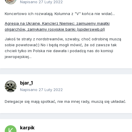
Napisano
27 Luty 2022
Koncertowo ich rozwalają. Kolumna z "V" końca nie widać...
Agresja na Ukrainę. Kanclerz Niemiec: zajmujemy majątki
oligarchów, zamykamy rosyjskie banki (spidersweb.pl)
Jakoś te straty z nordstreamów, szwaby, choć odrobinę muszą
sobie powetować:) No i będą mogli mówić, że od zawsze tak
chcieli tylko im Polska nie dawała i podadzą nas do komisji
jewropejskiej...
bjar_1
Napisano
27 Luty 2022
Delegacje się mają spotkać, nie ma innej rady, muszą się układać.
karpik