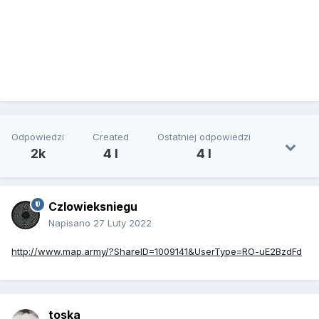
Odpowiedzi
Created
Ostatniej odpowiedzi
2k
4 l
4 l
Czlowieksniegu
Napisano
27 Luty 2022
http://www.map.army/?ShareID=1009141&UserType=RO-uE2BzdFd
toska