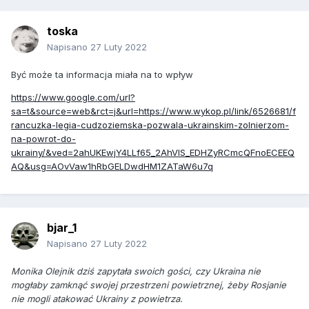
toska
Napisano
27 Luty 2022
Być może ta informacja miała na to wpływ
https://www.google.com/url?
sa=t&source=web&rct=j&url=https://www.wykop.pl/link/6526681/f
rancuzka-legia-cudzoziemska-pozwala-ukrainskim-zolnierzom-
na-powrot-do-
ukrainy/&ved=2ahUKEwjY4LLf65_2AhVIS_EDHZyRCmcQFnoECEEQ
AQ&usg=AOvVaw1hRbGELDwdHM1ZATaW6u7q
bjar_1
Napisano
27 Luty 2022
Monika Olejnik dziś zapytała swoich gości, czy Ukraina nie
mogłaby zamknąć swojej przestrzeni powietrznej, żeby Rosjanie
nie mogli atakować Ukrainy z powietrza.