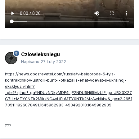
Czlowieksniegu
Napisano
27 Luty 2022
https://news.obozrevatel.com/russia/v-belgorode-5-tyis-
kontraktnikov-ustroili-bunt-i-otkazalis-ehat-voevat-s-ukrainoj-
eksklyuziv.htm?
_gl=1*zjihpi*_ga*NDUzNDkyMDE4LjE2NDU5NjI5MzU.*_ga_JBX3X27
G7H*MTY0NTk2MjkzNC4xLjEuMTY0NTk2MzAwNi4w&_ga=2.2651
70511.1926078491.1645962983-453492018.1645962935
???