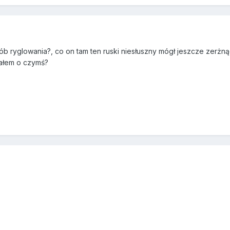
sób ryglowania?, co on tam ten ruski niesłuszny mógł jeszcze zerż
ałem o czymś?