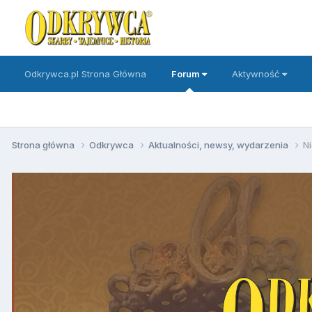
Odkrywca.pl Strona Główna
Forum
Aktywność
Strona główna
Odkrywca
Aktualności, newsy, wydarzenia
Ni