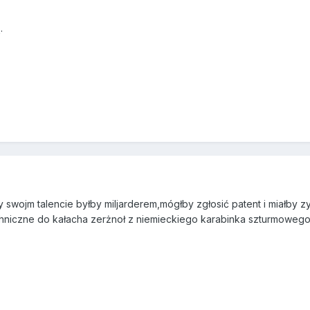
.
y swojm talencie byłby miljarderem,mógłby zgłosić patent i miałby zy
chniczne do kałacha zerżnoł z niemieckiego karabinka szturmowego