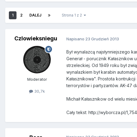
1
2
DALEJ
Strona 1 z 2
Czlowieksniegu
Napisano
23 Grudzień 2013
Był wynalazcą najsłynniejszego ka
Generał - porucznik Kałasznikow uro
strzeleckiej. Od 1949 roku był zw
wynalazkiem był karabin automaty
Kałasznikowa". Prostota kontrukcji
Moderator
terrorystów i partyzantów. AK-47 d
30,7k
Michaił Kałasznikow od wielu mies
Cały tekst: http://wyborcza.pl/1,