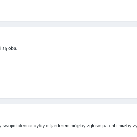
i są oba.
y swojm talencie byłby miljarderem,mógłby zgłosić patent i miałby zy