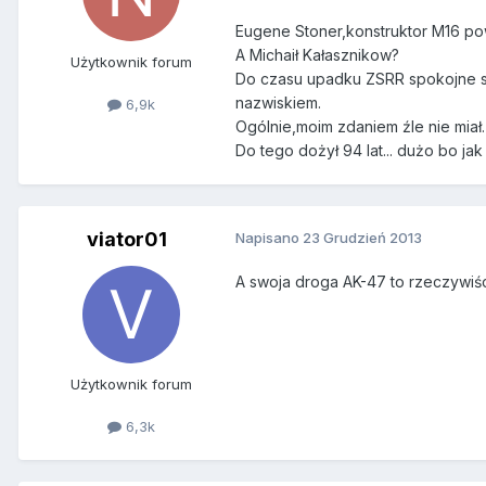
Eugene Stoner,konstruktor M16 pow
A Michaił Kałasznikow?
Użytkownik forum
Do czasu upadku ZSRR spokojne so
nazwiskiem.
6,9k
Ogólnie,moim zdaniem źle nie miał. 
Do tego dożył 94 lat... dużo bo jak
viator01
Napisano
23 Grudzień 2013
A swoja droga AK-47 to rzeczywiści
Użytkownik forum
6,3k