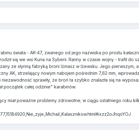
rabinu świata - AK-47, zwanego od jego nazwiska po prostu kałaszni
dził się we wsi Kuria na Syberii. Ranny w czasie wojny - trafił do s
iązany ze słynną fabryką broni Iżmasz w Iżewsku. Jego pierwszym, 
czny AK, strzelający nowym nabojem pośrednim 7,62 mm, wprowadz
 i niezawodność sprawiły, że broń ta szybko znalazła się na wyposaż
ał początek całej odzinie" karabinów.
ięcy miał poważne problemy zdrowotne; w ciągu ostatniego roku kilk
75477,15184920,Nie_zyje_Michail_Kalasznikow.html#ixzz2oJhqoYOJ