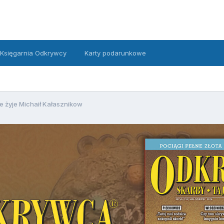
Księgarnia Odkrywcy
Karty podarunkowe
e żyje Michaił Kałasznikow