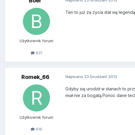
Boer
Napisano
23 Grudzień 2013
Ten to już za życia stał się legendą
Użytkownik forum
831
Romek_66
Napisano
23 Grudzień 2013
Gdyby się urodził w stanach to prz
miał nie za bogatą.Ponoć dane te
Użytkownik forum
616