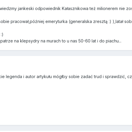
iedzmy jankeski odpowiednik Kałasznikowa też milionerem nie został
bie pracował,później emeryturka (generalska zresztą :) ),latał s
:)
 patrze na klepsydry na murach to u nas 50-60 lat i do piachu...
e legenda i autor artykułu mógłby sobie zadać trud i sprawdzić, czy