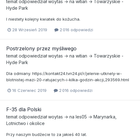
temat odpowiedział
woytas
→ na
witian
→
Towarzyskie -
Hyde Park
I niestety kolejny kwiatek do kożucha.
28 Wrzesień 2019
2 016 odpowiedzi
Postrzelony przez myśliwego
temat odpowiedział
woytas
→ na
witian
→
Towarzyskie -
Hyde Park
Dla odmiany. https://kontakt24.tvn24.pl/r/jelenie-utknely-w-
blotnistej-mazi-20-ratujacych-i-kilka-godzin-akcji,293569.html
16 Czerwiec 2019
2 016 odpowiedzi
F-35 dla Polski
temat odpowiedział
woytas
→ na
les05
→
Marynarka,
Lotnictwo i okolice
Przy naszym budżecie to za jakieś 40 lat.