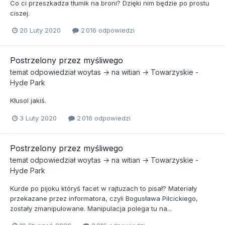
Co ci przeszkadza tłumik na broni? Dzięki nim będzie po prostu
ciszej.
20 Luty 2020
2 016 odpowiedzi
Postrzelony przez myśliwego
temat odpowiedział
woytas
→ na
witian
→
Towarzyskie -
Hyde Park
Kłusol jakiś.
3 Luty 2020
2 016 odpowiedzi
Postrzelony przez myśliwego
temat odpowiedział
woytas
→ na
witian
→
Towarzyskie -
Hyde Park
Kurde po pijoku któryś facet w rajtuzach to pisał? Materiały
przekazane przez informatora, czyli Bogusława Pilcickiego,
zostały zmanipulowane. Manipulacja polega tu na...