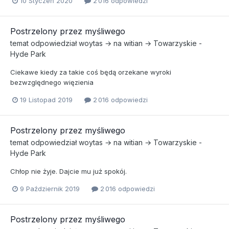
10 Styczeń 2020
2 016 odpowiedzi
Postrzelony przez myśliwego
temat odpowiedział
woytas
→ na
witian
→
Towarzyskie -
Hyde Park
Ciekawe kiedy za takie coś będą orzekane wyroki
bezwzględnego więzienia
19 Listopad 2019
2 016 odpowiedzi
Postrzelony przez myśliwego
temat odpowiedział
woytas
→ na
witian
→
Towarzyskie -
Hyde Park
Chłop nie żyje. Dajcie mu już spokój.
9 Październik 2019
2 016 odpowiedzi
Postrzelony przez myśliwego