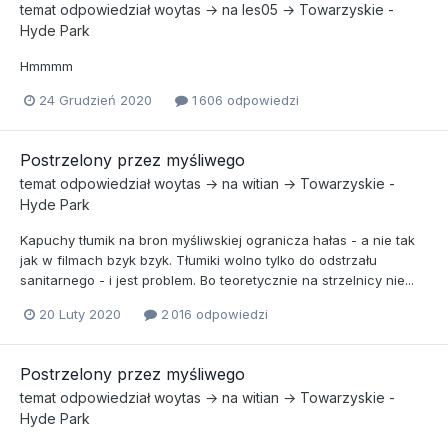
temat odpowiedział
woytas
→ na
les05
→
Towarzyskie -
Hyde Park
Hmmmm
24 Grudzień 2020
1 606 odpowiedzi
Postrzelony przez myśliwego
temat odpowiedział
woytas
→ na
witian
→
Towarzyskie -
Hyde Park
Kapuchy tłumik na bron myśliwskiej ogranicza hałas - a nie tak
jak w filmach bzyk bzyk. Tłumiki wolno tylko do odstrzału
sanitarnego - i jest problem. Bo teoretycznie na strzelnicy nie...
20 Luty 2020
2 016 odpowiedzi
Postrzelony przez myśliwego
temat odpowiedział
woytas
→ na
witian
→
Towarzyskie -
Hyde Park