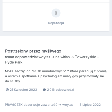
0
Reputacja
Postrzelony przez myśliwego
temat odpowiedział
woytas
→ na
witian
→
Towarzyskie -
Hyde Park
Może zacząć od "służb mundurowych" ? Które paradują z bronią
a ostatnie spotkanie z psychologiem miały gdy przyjmowały sie
do służby.
21 Kwiecień 2023
2 016 odpowiedzi
PRAVICZEK
obserwuje zawartość →
woytas
8 Lipiec 2022