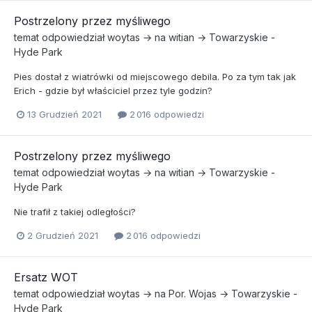
Postrzelony przez myśliwego
temat odpowiedział
woytas
→ na
witian
→
Towarzyskie -
Hyde Park
Pies dostał z wiatrówki od miejscowego debila. Po za tym tak jak
Erich - gdzie był właściciel przez tyle godzin?
13 Grudzień 2021
2 016 odpowiedzi
Postrzelony przez myśliwego
temat odpowiedział
woytas
→ na
witian
→
Towarzyskie -
Hyde Park
Nie trafił z takiej odległości?
2 Grudzień 2021
2 016 odpowiedzi
Ersatz WOT
temat odpowiedział
woytas
→ na
Por. Wojas
→
Towarzyskie -
Hyde Park