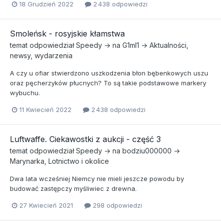
18 Grudzień 2022
2 438 odpowiedzi
Smoleńsk - rosyjskie kłamstwa
temat odpowiedział
Speedy
→ na
G1ml1
→
Aktualności,
newsy, wydarzenia
A czy u ofiar stwierdzono uszkodzenia błon bębenkowych uszu
oraz pęcherzyków płucnych? To są takie podstawowe markery
wybuchu.
11 Kwiecień 2022
2 438 odpowiedzi
Luftwaffe. Ciekawostki z aukcji - część 3
temat odpowiedział
Speedy
→ na
bodziu000000
→
Marynarka, Lotnictwo i okolice
Dwa lata wcześniej Niemcy nie mieli jeszcze powodu by
budować zastępczy myśliwiec z drewna.
27 Kwiecień 2021
298 odpowiedzi