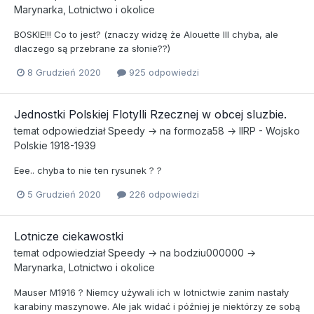
Marynarka, Lotnictwo i okolice
BOSKIE!!! Co to jest? (znaczy widzę że Alouette III chyba, ale
dlaczego są przebrane za słonie??)
8 Grudzień 2020
925 odpowiedzi
Jednostki Polskiej Flotylli Rzecznej w obcej sluzbie.
temat odpowiedział
Speedy
→ na
formoza58
→
IIRP - Wojsko
Polskie 1918-1939
Eee.. chyba to nie ten rysunek ? ?
5 Grudzień 2020
226 odpowiedzi
Lotnicze ciekawostki
temat odpowiedział
Speedy
→ na
bodziu000000
→
Marynarka, Lotnictwo i okolice
Mauser M1916 ? Niemcy używali ich w lotnictwie zanim nastały
karabiny maszynowe. Ale jak widać i później je niektórzy ze sobą