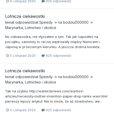
6 Listopad 2020
925 odpowiedzi
Lotnicze ciekawostki
temat odpowiedział
Speedy
→ na
bodziu000000
→
Marynarka, Lotnictwo i okolice
No ciekawostka, nie słyszałem o tym. Tak jak napisałeś na
początku, samoloty to raczej wędrowały między Niemcami i
Japonią w przeciwnym kierunku. A jeszcze drobna korekta...
5 Listopad 2020
925 odpowiedzi
Lotnicze ciekawostki
temat odpowiedział
Speedy
→ na
bodziu000000
→
Marynarka, Lotnictwo i okolice
Tak na szybko http://warbirdsnews.com/warbird-
articles/necessity-mother-invention-paper-drop-tanks-wwii.html
pierwszy lepszy artykuł. Nie to może, że aż dziadostwo, ale...
5 Listopad 2020
925 odpowiedzi