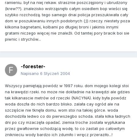
ramieniu. był na niej rekaw. strasznie poszczępiony i ubrudzony
(krew??). znalezisko wstrząsnęło całym osiedlem bop wieści się
szybko rozchodzą. tego samego dnai policja przeszukiwała cały
dom w poszukiwaniu innych podobnych (;)) rzeczy. niestety poza
kilkoma bagnetami, kolbami po długiej broni i jakimis innymi
gratami niczego więcej nie znaleźli. Od tamtej pory bracik boi sie
piwnic i strychów...
-forester-
Napisano
6 Styczeń 2004
Wszyscy pamiętają powódz w 1997 roku. dom mojego kolegi stoi
na krawędzi rzeki. no moze nie dokładnie na krawędzi ale gdzies
tak kilkanascie metrów od rzeczki (NACYNA). kidy była powódz
woda doszła do nich bardzo blisko. zalała cay ogród ale na
szczęście nie tknęła domu. wom stoi na takiej górce. woda
dochodziła ledwo co do pierwszegbo schoda. stała kilka ładnych
dni po czy mzaczęła opadać. ziemia troche została wypłukana
przez gwałtownie schodzącą wodę. to co zastali po całowitym
zniknieciu wody bardzo ich zdumiło i wręcz przeraziło...!