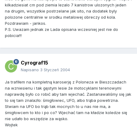
kilkadziesiat cm pod ziemia lezalo 7 kanistrow ulozonych jeden
na drugim, wszystkie postrzelane jak sito, na dodatek byly
polozone centralnie w srodku metalowej obreczy od kola.
Pozdrawiam - jankos.
P.S. Uwazam jednak ze Lada opisana wczesniej jest nie do
pobicia!!!
Cyrograf15
Napisano
3 Styczeń 2004
Ja trafiłem na kompletną karoserję z Poloneza w Bieszczadach
na wzniesienu i tak gęstym lesie że motocyklami terenowymi
naprawdę było co robić aby tam wjechać. Zastanawaliśmy się jak
to się tam znalazło: śmigłowiec, UFO, albo trąba powetrzna.
Stwiam na UFO bo trąb tak mocnych to u nas nie ma, a
śmigłowcem to kto i po co? Wjechać tam na kładzie koledze się
nie udało bo wszędzie za wąsko.
Wojtek