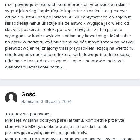
razu pewnego w okopach konfederackich w beskidzie niskim -
sygnał jak szlag, kopie (fajnie kopie sie z kamienisto-glinianym
gruncie w letni upał) po jakichs 60-70 centymetrach co zajeło mi
kilkadziesiąt minut ukazuje sie żelastwo - wygląda jak wieko od
skrzyni, poszerzam dołek, po czym chwytam za to i prubuje
wytargać - w końcu wylazło - odłamany kawał pługa leżał sobie
na płask w dodatku wyżłobieniami na dół, innym razem na pozycji
pierwszowojennej znajomy trafił przypadkiem leżącą na wierzchu
obudowę austriackiego reflektora karbidowego (na dnie okopu)
udałem sie tam, od razu sygnał - kopie - na prawie metrowej
głębokości leżał sobie nocnik ...
Gość
Napisano
3 Styczeń 2004
To ja tez sie pochwale...
Mierzeja Wislana dobrych pare lat temu, kompletnie przeryte
stanowisko MG-ty, naokolo walaja sie resztki masek
przeciwgazowych, amunicja, itp. pierdoly...
Metr od gorki na ktorej bylo to stanowisko olbrzymi sygnal -kopie i