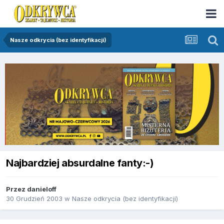
Nasze odkrycia (bez identyfikacji)
Najbardziej absurdalne fanty:-)
Przez
danieloff
30 Grudzień 2003
w
Nasze odkrycia (bez identyfikacji)