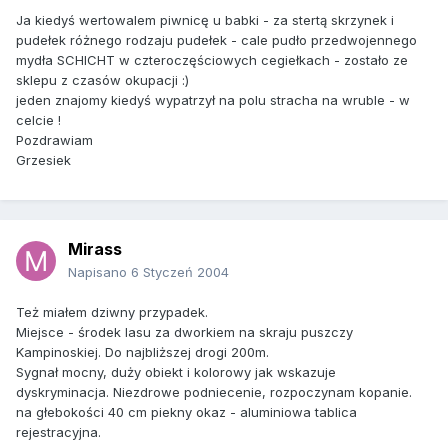
Ja kiedyś wertowalem piwnicę u babki - za stertą skrzynek i
pudełek różnego rodzaju pudełek - cale pudło przedwojennego
mydła SCHICHT w czteroczęściowych cegiełkach - zostało ze
sklepu z czasów okupacji :)
jeden znajomy kiedyś wypatrzył na polu stracha na wruble - w
celcie !
Pozdrawiam
Grzesiek
Mirass
Napisano
6 Styczeń 2004
Też miałem dziwny przypadek.
Miejsce - środek lasu za dworkiem na skraju puszczy
Kampinoskiej. Do najbliższej drogi 200m.
Sygnał mocny, duży obiekt i kolorowy jak wskazuje
dyskryminacja. Niezdrowe podniecenie, rozpoczynam kopanie.
na głebokości 40 cm piekny okaz - aluminiowa tablica
rejestracyjna.