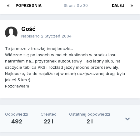
POPRZEDNIA
Strona 3 z 20
DALEJ
Gość
Napisano
2 Styczeń 2004
To ja moze z troszkę innej beczki...
Włóczac się po lasach w moich okolicach w środku lasu
natrafiłem na... przystanek autobusowy. Taki ładny słup, na
szczycie tablica PKS i rozkład jazdy mocno przerdzewiały.
Najlepsze, że do najbliższej w miarę uczęszczanej drogi była
jakieś 5 km :).
Pozdrawiam
Odpowiedzi
Created
Ostatniej odpowiedzi
492
22 l
2 l