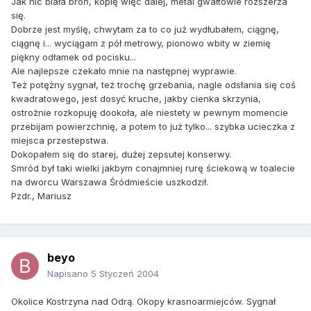
Jak nic biała broń, kopię więc dalej, metal gwałtowie rozszerza
się.
Dobrze jest myślę, chwytam za to co już wydłubałem, ciągnę,
ciągnę i... wyciągam z pół metrowy, pionowo wbity w ziemię
piękny odłamek od pocisku...
Ale najlepsze czekało mnie na następnej wyprawie.
Też potężny sygnał, też trochę grzebania, nagle odsłania się coś
kwadratowego, jest dosyć kruche, jakby cienka skrzynia,
ostrożnie rozkopuję dookoła, ale niestety w pewnym momencie
przebijam powierzchnię, a potem to już tylko... szybka ucieczka z
miejsca przestepstwa.
Dokopałem się do starej, dużej zepsutej konserwy.
Smród był taki wielki jakbym conajmniej rurę ściekową w toalecie
na dworcu Warszawa Śródmieście uszkodził.
Pzdr., Mariusz
beyo
Napisano
5 Styczeń 2004
Okolice Kostrzyna nad Odrą. Okopy krasnoarmiejców. Sygnał