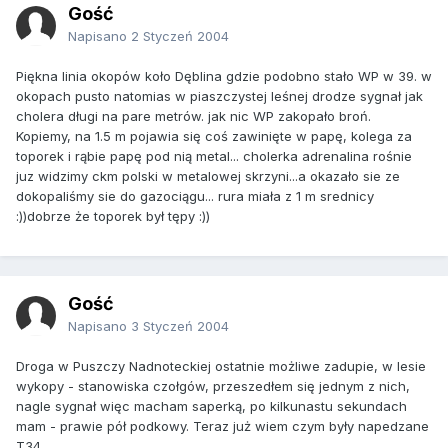
Gość
Napisano
2 Styczeń 2004
Piękna linia okopów koło Dęblina gdzie podobno stało WP w 39. w
okopach pusto natomias w piaszczystej leśnej drodze sygnał jak
cholera długi na pare metrów. jak nic WP zakopało broń.
Kopiemy, na 1.5 m pojawia się coś zawinięte w papę, kolega za
toporek i rąbie papę pod nią metal... cholerka adrenalina rośnie
juz widzimy ckm polski w metalowej skrzyni...a okazało sie ze
dokopaliśmy sie do gazociągu... rura miała z 1 m srednicy
:))dobrze że toporek był tępy :))
Gość
Napisano
3 Styczeń 2004
Droga w Puszczy Nadnoteckiej ostatnie możliwe zadupie, w lesie
wykopy - stanowiska czołgów, przeszedłem się jednym z nich,
nagle sygnał więc macham saperką, po kilkunastu sekundach
mam - prawie pół podkowy. Teraz już wiem czym były napedzane
T34.