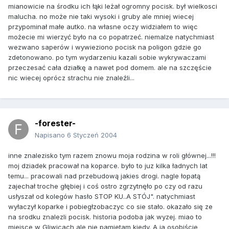
mianowicie na środku ich łąki leżał ogromny pocisk. był wielkosci
malucha. no może nie taki wysoki i gruby ale mniej wiecej
przypominał małe autko. na własne oczy widziałem to więc
możecie mi wierzyć było na co popatrzeć. niemalze natychmiast
wezwano saperów i wywieziono pocisk na poligon gdzie go
zdetonowano. po tym wydarzeniu kazali sobie wykrywaczami
przeczesać cała działkę a nawet pod domem. ale na szczęście
nic wiecej oprócz strachu nie znaleźli...
-forester-
Napisano
6 Styczeń 2004
inne znalezisko tym razem znowu moja rodzina w roli głównej...!!!
moj dziadek pracował na koparce. było to juz kilka ładnych lat
temu... pracowali nad przebudową jakies drogi. nagle łopatą
zajechał troche głębiej i coś ostro zgrzytnęło po czy od razu
usłyszał od kolegów hasło STOP KU..A STÓJ". natychmiast
wyłaczył koparke i pobiegłzobaczyc co sie stało. okazało się ze
na srodku znalezli pocisk. historia podoba jak wyzej. miao to
miejsce w Gliwicach ale nie pamietam kiedy. A ja osobiście