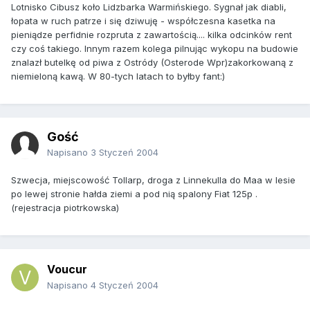
Lotnisko Cibusz koło Lidzbarka Warmińskiego. Sygnał jak diabli,
łopata w ruch patrze i się dziwuję - współczesna kasetka na
pieniądze perfidnie rozpruta z zawartością.... kilka odcinków rent
czy coś takiego. Innym razem kolega pilnując wykopu na budowie
znalazł butelkę od piwa z Ostródy (Osterode Wpr)zakorkowaną z
niemieloną kawą. W 80-tych latach to byłby fant:)
Gość
Napisano
3 Styczeń 2004
Szwecja, miejscowość Tollarp, droga z Linnekulla do Maa w lesie
po lewej stronie hałda ziemi a pod nią spalony Fiat 125p .
(rejestracja piotrkowska)
Voucur
Napisano
4 Styczeń 2004