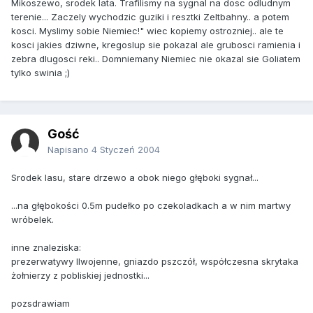
Mikoszewo, srodek lata. Trafilismy na sygnal na dosc odludnym
terenie... Zaczely wychodzic guziki i resztki Zeltbahny.. a potem
kosci. Myslimy sobie Niemiec!" wiec kopiemy ostrozniej.. ale te
kosci jakies dziwne, kregoslup sie pokazal ale grubosci ramienia i
zebra dlugosci reki.. Domniemany Niemiec nie okazal sie Goliatem
tylko swinia ;)
Gość
Napisano
4 Styczeń 2004
Srodek lasu, stare drzewo a obok niego głęboki sygnał...
...na głębokości 0.5m pudełko po czekoladkach a w nim martwy
wróbelek.
inne znaleziska:
prezerwatywy IIwojenne, gniazdo pszczół, współczesna skrytaka
żołnierzy z pobliskiej jednostki...
pozsdrawiam