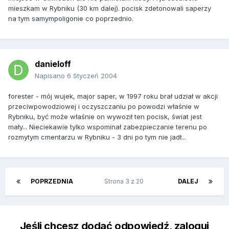
mieszkam w Rybniku (30 km dalej). pocisk zdetonowali saperzy
na tym samympoligonie co poprzednio.
danieloff
Napisano
6 Styczeń 2004
forester - mój wujek, major saper, w 1997 roku brał udział w akcji
przeciwpowodziowej i oczyszczaniu po powodzi właśnie w
Rybniku, być może właśnie on wywoził ten pocisk, świat jest
mały... Nieciekawie tylko wspominał zabezpieczanie terenu po
rozmytym cmentarzu w Rybniku - 3 dni po tym nie jadł...
POPRZEDNIA
Strona 3 z 20
DALEJ
Jeśli chcesz dodać odpowiedź, zaloguj