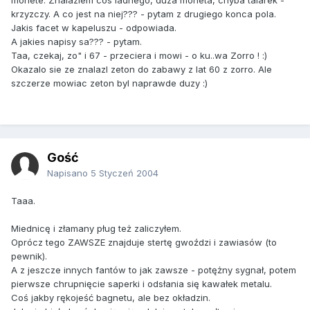
monete. Znalazlem cos ladnego, duza moneta, chyba talarek -
krzyzczy. A co jest na niej??? - pytam z drugiego konca pola.
Jakis facet w kapeluszu - odpowiada.
A jakies napisy sa??? - pytam.
Taa, czekaj, zo" i 67 - przeciera i mowi - o ku..wa Zorro ! :)
Okazalo sie ze znalazl zeton do zabawy z lat 60 z zorro. Ale
szczerze mowiac zeton byl naprawde duzy :)
Gość
Napisano
5 Styczeń 2004
Taaa.
Miednicę i złamany pług też zaliczyłem.
Oprócz tego ZAWSZE znajduje stertę gwoździ i zawiasów (to
pewnik).
A z jeszcze innych fantów to jak zawsze - potężny sygnał, potem
pierwsze chrupnięcie saperki i odsłania się kawałek metalu.
Coś jakby rękojeść bagnetu, ale bez okładzin.