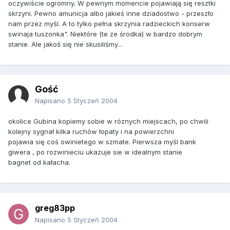
oczywiście ogromny. W pewnym momencie pojawiają się resztki
skrzyni. Pewno amunicja albo jakieś inne dziadostwo - przeszło
nam przez myśl. A to tylko pełna skrzynia radzieckich konserw
swinaja tuszonka". Niektóre (te ze środka) w bardzo dobrym
stanie. Ale jakoś się nie skusiliśmy...
Gość
Napisano
5 Styczeń 2004
okolice Gubina kopiemy sobie w róznych miejscach, po chwili
kolejny sygnał kilka ruchów łopaty i na powierzchni
pojawia się coś owinietego w szmate. Pierwsza myśl bank
giwera , po rozwinieciu ukazuje sie w idealnym stanie
bagnet od kałacha.
greg83pp
Napisano
5 Styczeń 2004