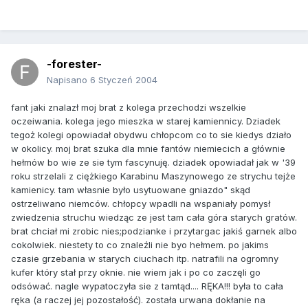
-forester-
Napisano
6 Styczeń 2004
fant jaki znalazł moj brat z kolega przechodzi wszelkie
oczeiwania. kolega jego mieszka w starej kamiennicy. Dziadek
tegoż kolegi opowiadał obydwu chłopcom co to sie kiedys działo
w okolicy. moj brat szuka dla mnie fantów niemiecich a głównie
hełmów bo wie ze sie tym fascynuję. dziadek opowiadał jak w '39
roku strzelali z ciężkiego Karabinu Maszynowego ze strychu tejże
kamienicy. tam własnie było usytuowane gniazdo" skąd
ostrzeliwano niemców. chłopcy wpadli na wspaniały pomysł
zwiedzenia struchu wiedząc ze jest tam cała góra starych gratów.
brat chciał mi zrobic nies;podzianke i przytargac jakiś garnek albo
cokolwiek. niestety to co znaleźli nie byo hełmem. po jakims
czasie grzebania w starych ciuchach itp. natrafili na ogromny
kufer który stał przy oknie. nie wiem jak i po co zaczęli go
odsówać. nagle wypatoczyła sie z tamtąd.... RĘKA!!! była to cała
ręka (a raczej jej pozostałość). została urwana dokłanie na