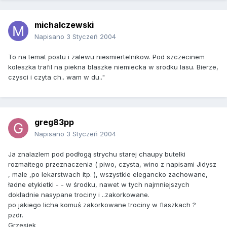
michalczewski
Napisano
3 Styczeń 2004
To na temat postu i zalewu niesmiertelnikow. Pod szczecinem
koleszka trafil na piekna blaszke niemiecka w srodku lasu. Bierze,
czysci i czyta ch.. wam w du.."
greg83pp
Napisano
3 Styczeń 2004
Ja znalazlem pod podłogą strychu starej chaupy butelki
rozmaitego przeznaczenia ( piwo, czysta, wino z napisami Jidysz
, male ,po lekarstwach itp. ), wszystkie elegancko zachowane,
ładne etykietki - - w środku, nawet w tych najmniejszych
dokładnie nasypane trociny i ..zakorkowane.
po jakiego licha komuś zakorkowane trociny w flaszkach ?
pzdr.
Grzesiek