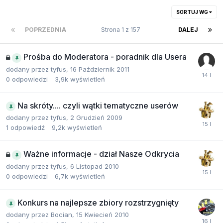
SORTUJ WG
POPRZEDNIA
Strona 1 z 157
DALEJ
Prośba do Moderatora - poradnik dla Usera
dodany przez
tyfus
,
16 Październik 2011
0
odpowiedzi
3,9k
wyświetleń
Na skróty.... czyli wątki tematyczne userów
dodany przez
tyfus
,
2 Grudzień 2009
1
odpowiedź
9,2k
wyświetleń
Ważne informacje - dział Nasze Odkrycia
dodany przez
tyfus
,
6 Listopad 2010
0
odpowiedzi
6,7k
wyświetleń
Konkurs na najlepsze zbiory rozstrzygnięty
dodany przez
Bocian
,
15 Kwiecień 2010