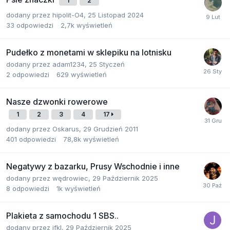
1
2
dodany przez
hipolit-O4
,
25 Listopad 2024
33
odpowiedzi
2,7k
wyświetleń
Pudełko z monetami w sklepiku na lotnisku
dodany przez
adam1234
,
25 Styczeń
2
odpowiedzi
629
wyświetleń
Nasze dzwonki rowerowe
1
2
3
4
17
dodany przez
Oskarus
,
29 Grudzień 2011
401
odpowiedzi
78,8k
wyświetleń
Negatywy z bazarku, Prusy Wschodnie i inne
dodany przez
wędrowiec
,
29 Październik 2025
8
odpowiedzi
1k
wyświetleń
Plakieta z samochodu 1 SBS..
dodany przez
jfkl
,
29 Październik 2025