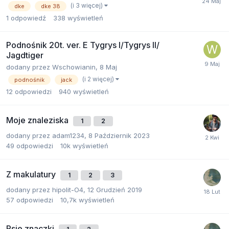
(i 3 więcej)
dke
dke 38
1
odpowiedź
338
wyświetleń
Podnośnik 20t. ver. E Tygrys I/Tygrys II/
Jagdtiger
dodany przez
Wschowianin
,
8 Maj
(i 2 więcej)
podnośnik
jack
12
odpowiedzi
940
wyświetleń
Moje znaleziska
1
2
dodany przez
adam1234
,
8 Październik 2023
49
odpowiedzi
10k
wyświetleń
Z makulatury
1
2
3
dodany przez
hipolit-O4
,
12 Grudzień 2019
57
odpowiedzi
10,7k
wyświetleń
Psie znaczki