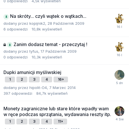
0
odpowiedzi
4,5k
wyświetleń
Na skróty... czyli wątek o wątkach...
dodany przez
kopijnik2
,
28 Październik 2009
6
odpowiedzi
10,8k
wyświetleń
Zanim dodasz temat - przeczytaj !
dodany przez
tyfus
,
17 Październik 2009
0
odpowiedzi
10,3k
wyświetleń
Dupki amunicji myśliwskiej
1
2
3
4
16
dodany przez
hipolit-O4
,
7 Marzec 2014
397
odpowiedzi
84,7k
wyświetleń
Monety zagraniczne lub stare które wpadły wam
w ręce podczas sprzątania, wydawania reszty itp.
1
2
3
4
11