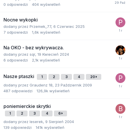
0
odpowiedzi
404
wyświetleń
Nocne wykopki
dodany przez
Przemek_77
,
6 Czerwiec 2025
7
odpowiedzi
1,6k
wyświetleń
Na OKO - bez wykrywacza.
dodany przez
sqr
,
19 Kwiecień 2024
6
odpowiedzi
2,1k
wyświetleń
Nasze ptaszki
1
2
3
4
20
dodany przez
Graudenz 18
,
23 Październik 2009
487
odpowiedzi
126,9k
wyświetleń
poniemierckie skrytki
1
2
3
4
6
dodany przez
leserek
,
9 Sierpień 2004
139
odpowiedzi
141k
wyświetleń