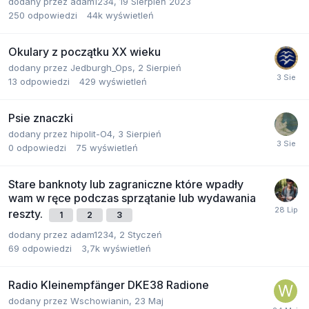
dodany przez
adam1234
,
19 Sierpień 2023
250
odpowiedzi
44k
wyświetleń
Okulary z początku XX wieku
dodany przez
Jedburgh_Ops
,
2 Sierpień
13
odpowiedzi
429
wyświetleń
Psie znaczki
dodany przez
hipolit-O4
,
3 Sierpień
0
odpowiedzi
75
wyświetleń
Stare banknoty lub zagraniczne które wpadły
wam w ręce podczas sprzątanie lub wydawania
reszty.
1
2
3
dodany przez
adam1234
,
2 Styczeń
69
odpowiedzi
3,7k
wyświetleń
Radio Kleinempfänger DKE38 Radione
dodany przez
Wschowianin
,
23 Maj