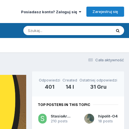
Zarejestruj się
Posiadasz konto? Zaloguj się
Cała aktywność
Odpowiedzi
Created
Ostatniej odpowiedzi
401
14 l
31 Gru
TOP POSTERS IN THIS TOPIC
StasioArcheo
hipolit-O4
210 posts
18 posts