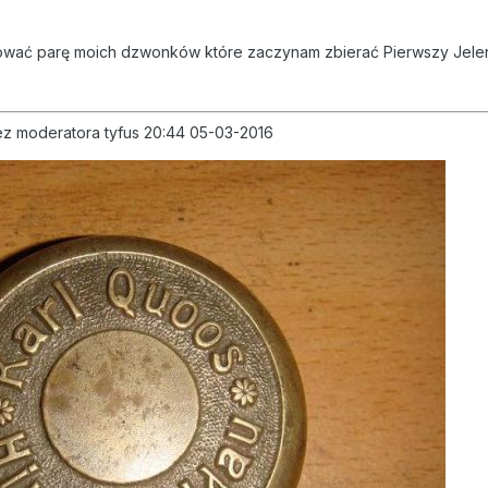
ować parę moich dzwonków które zaczynam zbierać Pierwszy Jele
zez moderatora tyfus 20:44 05-03-2016