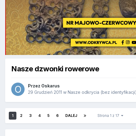
Nasze dzwonki rowerowe
Przez
Oskarus
29 Grudzień 2011
w
Nasze odkrycia (bez identyfikacji
1
2
3
4
5
6
DALEJ
Strona 1 z 17