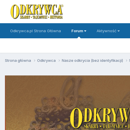
Odkrywca.pl Strona Główna
Forum
Aktywność
Strona główna
Odkrywca
Nasze odkrycia (bez identyfikacji)