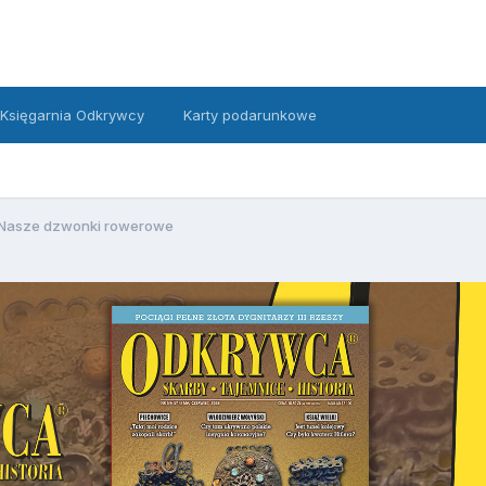
Księgarnia Odkrywcy
Karty podarunkowe
Nasze dzwonki rowerowe