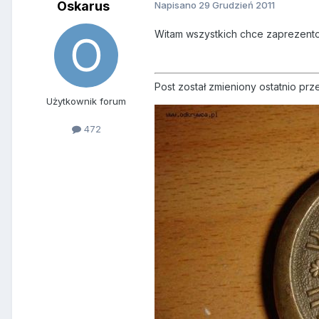
Oskarus
Napisano
29 Grudzień 2011
Witam wszystkich chce zaprezent
Post został zmieniony ostatnio pr
Użytkownik forum
472