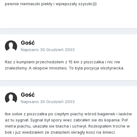
pewnie niemiaszki piekły i wpiepszały szyszki:)))
Gość
Napisano
30 Grudzień 2003
Raz z kumplami przechodzilem z 15 km z piszczalka i nic nie
znalezlismy. A okopow mnostwo. To byla pozycja olsztynecka.
Gość
Napisano
30 Grudzień 2003
Ibe sobie z piszczalka po ciepłym piachy wśrod bagienek i lasków
az tu sygnał. Sygnal był spory wiec zabrałen sie do kopania. Poł
metra piachu, ukazała sie blacha i uchwyt. Rozkopałem troche w
bok i juz wiedzialem ze znalazlem okragły kosz na śmieci.