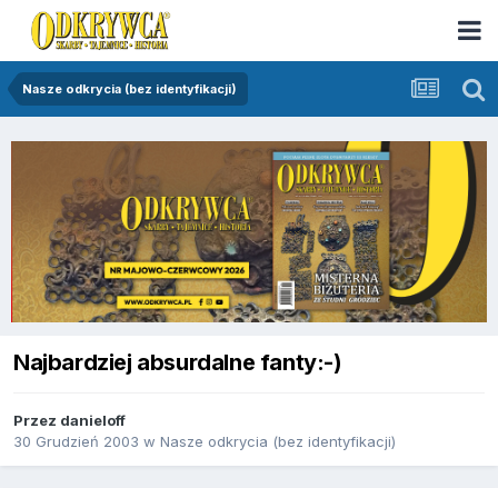
Nasze odkrycia (bez identyfikacji)
Najbardziej absurdalne fanty:-)
Przez
danieloff
30 Grudzień 2003
w
Nasze odkrycia (bez identyfikacji)