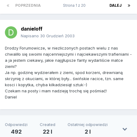
POPRZEDNIA
Strona 1 z 20
DALEJ
danieloff
Napisano
30 Grudzień 2003
Drodzy Forumowicze, w niezliczonych postach wielu z nas
chwaliło się swoimi najcenniejszymi i najciekawszymi trafieniami -
a ja jestem ciekawy, jakie najgłupsze fanty wydarliście matce
ziemi?
Ja np. godzinę wydzierałem z ziemi, spod korzeni, drewnianą
skrzynię z okuciami, w której były... świńskie racice, tzn. same
kosci i kopytka, chyba kilkadziesiąt sztuk:-)
Czekam na posty i mam nadzieję trochę się pośmiać!
Daniel
Odpowiedzi
Created
Ostatniej odpowiedzi
492
22 l
2 l