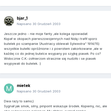
bjar_1
Napisano
30 Grudzień 2003
Jeszcze jedno - nie moje fanty ,ale kolega opowiadał.
Kopał w okopach pierwszowojennych nad Nidą i trafił sporo
butelek po szampanie (Austriacy oblewali Sylwestra" 1914/15)
wszystkie butelki opróżnione i z powrotem zakorkowane ,ale w
każdej co do jednej butelce wsypany po szyjkę piasek. Po co?
Widocznie C.K.-zołnierzom strasznie się nudziło i se piasek
wsypywali do butelek. :)
mietek
Napisano
30 Grudzień 2003
Dwa razy to samo;)
Sygnał jak smok, silny, pinpoint wskazuje środek. Kopiemy, nic, ale