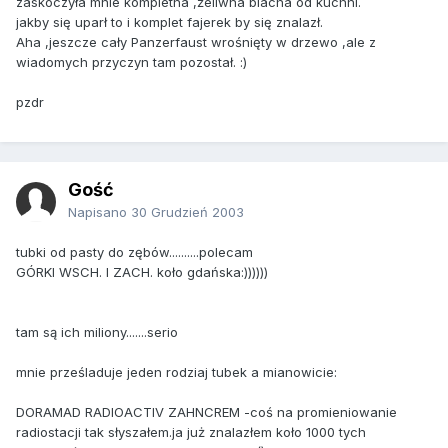
zaskoczyła mnie kompletna ,żeliwna blacha od kuchni.
jakby się uparł to i komplet fajerek by się znalazł.
Aha ,jeszcze cały Panzerfaust wrośnięty w drzewo ,ale z
wiadomych przyczyn tam pozostał. :)
pzdr
Gość
Napisano
30 Grudzień 2003
tubki od pasty do zębów..........polecam
GÓRKI WSCH. I ZACH. koło gdańska:))))))
tam są ich miliony.......serio
mnie prześladuje jeden rodziaj tubek a mianowicie:
DORAMAD RADIOACTIV ZAHNCREM -coś na promieniowanie
radiostacji tak słyszałem.ja już znalazłem koło 1000 tych