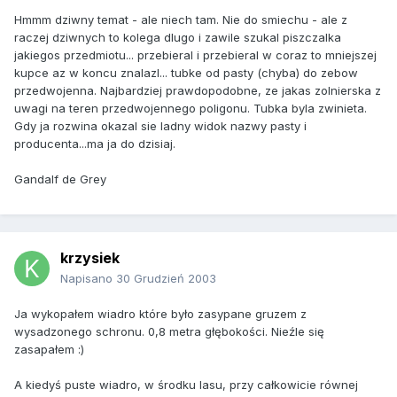
Hmmm dziwny temat - ale niech tam. Nie do smiechu - ale z
raczej dziwnych to kolega dlugo i zawile szukal piszczalka
jakiegos przedmiotu... przebieral i przebieral w coraz to mniejszej
kupce az w koncu znalazl... tubke od pasty (chyba) do zebow
przedwojenna. Najbardziej prawdopodobne, ze jakas zolnierska z
uwagi na teren przedwojennego poligonu. Tubka byla zwinieta.
Gdy ja rozwina okazal sie ladny widok nazwy pasty i
producenta...ma ja do dzisiaj.
Gandalf de Grey
krzysiek
Napisano
30 Grudzień 2003
Ja wykopałem wiadro które było zasypane gruzem z
wysadzonego schronu. 0,8 metra głębokości. Nieźle się
zasapałem :)
A kiedyś puste wiadro, w środku lasu, przy całkowicie równej