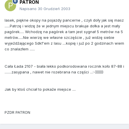
PATRON
Napisano
30 Grudzień 2003
lasek, piękne okopy na pojazdy pancerne , czyli doły jak się masz
......Patrzę i widzę że w jednym miejscu brakuje dołka a jest mały
pagórek..... Wchodzę na pagórek a tam jest sygnał 5 metrów na 5
metrów......Nie wierzę we własne szczęście , już widzę siebie
wyjeżdżającego Sdkf'em z lasu ....kopię i już po 2 godzinach wiem
co znalazłem ......
Cała Łada 2107 - biała lekko podkorodowana rocznik koło 87-88 i
........zasypana , nawet nie rozebrana na części ...:-)))))))
Jak by ktoś chciał to pokaże miejsce ....
PZDR PATRON