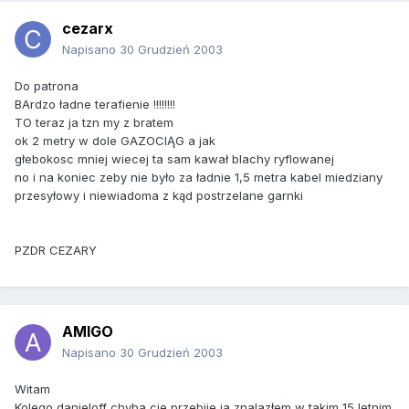
cezarx
Napisano
30 Grudzień 2003
Do patrona
BArdzo ładne terafienie !!!!!!!!
TO teraz ja tzn my z bratem
ok 2 metry w dole GAZOCIĄG a jak
głebokosc mniej wiecej ta sam kawał blachy ryflowanej
no i na koniec zeby nie było za ładnie 1,5 metra kabel miedziany
przesyłowy i niewiadoma z kąd postrzelane garnki
PZDR CEZARY
AMIGO
Napisano
30 Grudzień 2003
Witam
Kolego danieloff chyba cie przebije ja znalazłem w takim 15 letnim