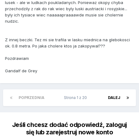
lusek - ale w ludkach poukladanych. Poniewaz okopy chyba
przechodzily z rak do rak wiec byly luski austriacki i rosyjskie...
byly ich tysiace wiec naaaaapraaaawde musie sie cholernie
nudzic.
Z innej beczki. Tez mi sie trafila w lasku miednica na glebokosci
ok. 0.8 metra. Po jaka cholere ktos ja zakopywal???
Pozdrawiam
Gandalf de Grey
POPRZEDNIA
Strona 1 z 20
DALEJ
Jeśli chcesz dodać odpowiedź, zaloguj
się lub zarejestruj nowe konto