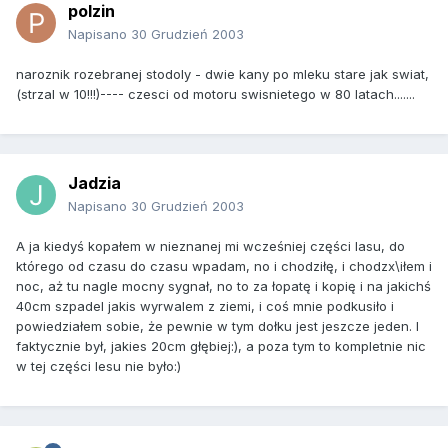
polzin
Napisano
30 Grudzień 2003
naroznik rozebranej stodoly - dwie kany po mleku stare jak swiat,
(strzal w 10!!!)---- czesci od motoru swisnietego w 80 latach.......
Jadzia
Napisano
30 Grudzień 2003
A ja kiedyś kopałem w nieznanej mi wcześniej części lasu, do
którego od czasu do czasu wpadam, no i chodziłę, i chodzx\iłem i
noc, aż tu nagle mocny sygnał, no to za łopatę i kopię i na jakichś
40cm szpadel jakis wyrwalem z ziemi, i coś mnie podkusiło i
powiedziałem sobie, że pewnie w tym dołku jest jeszcze jeden. I
faktycznie był, jakies 20cm głębiej:), a poza tym to kompletnie nic
w tej części lesu nie było:)