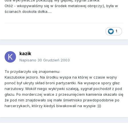
oba wykrywacze pokazują. My głębiej, sygnał zanika.
Otóż - wkopywaliśmy się w środek metalowej obręczy:), była w
ścianach dookoła dołka.....
1
kazik
Napisano
30 Grudzień 2003
To przydarzyło się znajomemu:
Kaszubskie jezioro. Na środku wyspa na której w czasie wojny
ponoć był ukryty skład broni partyzantki. Na wysepce spory głaz
narzutowy. Wokół niego wykrywki szaleją, sygnał pochodził z pod
głazu. Po morderczej walce z przesunięciem kamienia okazało się
że pod nim znajdowało się małe śmietnisko prawdopodobnie po
harcerzykach, którzy kiedyś biwakowali na wyspie :)))