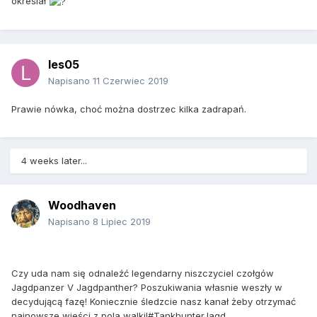
określał
les05
Napisano
11 Czerwiec 2019
Prawie nówka, choć można dostrzec kilka zadrapań.
4 weeks later...
Woodhaven
Napisano
8 Lipiec 2019
Czy uda nam się odnaleźć legendarny niszczyciel czołgów
Jagdpanzer V Jagdpanther? Poszukiwania własnie weszły w
decydującą fazę! Koniecznie śledzcie nasz kanał żeby otrzymać
najnowsze wieści z pola walki!#TankhunterJagd