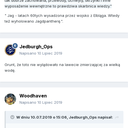
tak dobrze zachowana, przewody, uchwyty, skrzynki i inne
wyposażenie wewnętrzne to prawdziwa skarbnica wiedzy."
" Jag - latach 60tych wysadzona przez wojsko z Elbląga. Wtedy
też wyholowano Jagdpantherę.".
Jedburgh_Ops
Napisano
10 Lipiec 2019
Grunt, że toto nie wylądowało na lawecie zmierzającej za wielką
wodę.
Woodhaven
Napisano
10 Lipiec 2019
W dniu 10.07.2019 o 15:06,
Jedburgh_Ops
napisał: