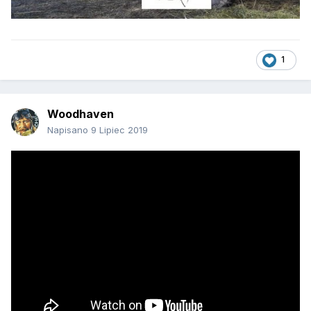
1
Woodhaven
Napisano
9 Lipiec 2019