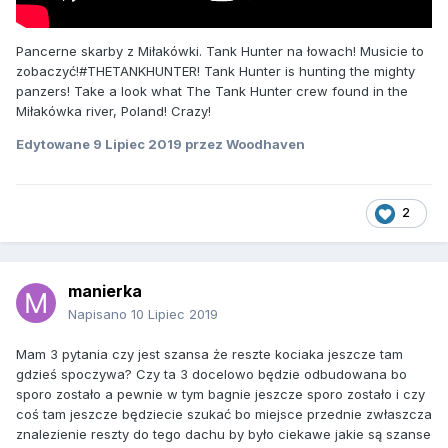
Pancerne skarby z Miłakówki. Tank Hunter na łowach! Musicie to
zobaczyć!#THETANKHUNTER! Tank Hunter is hunting the mighty
panzers! Take a look what The Tank Hunter crew found in the
Miłakówka river, Poland! Crazy!
Edytowane
9 Lipiec 2019
przez Woodhaven
2
manierka
Napisano
10 Lipiec 2019
Mam 3 pytania czy jest szansa że reszte kociaka jeszcze tam
gdzieś spoczywa? Czy ta 3 docelowo będzie odbudowana bo
sporo zostało a pewnie w tym bagnie jeszcze sporo zostało i czy
coś tam jeszcze będziecie szukać bo miejsce przednie zwłaszcza
znalezienie reszty do tego dachu by było ciekawe jakie są szanse