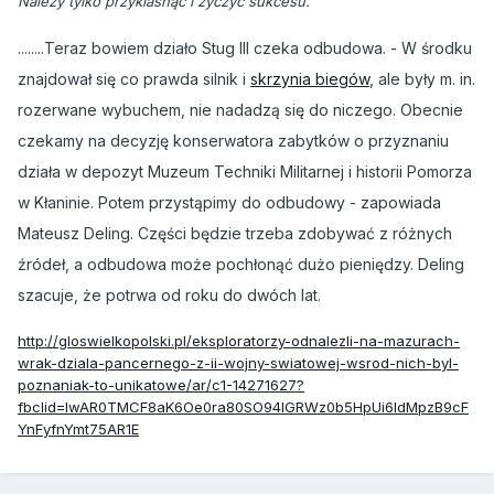
Należy tylko przyklasnąć i życzyć sukcesu.
........Teraz bowiem działo Stug III czeka odbudowa. - W środku
znajdował się co prawda silnik i
skrzynia biegów
, ale były m. in.
rozerwane wybuchem, nie nadadzą się do niczego. Obecnie
czekamy na decyzję konserwatora zabytków o przyznaniu
działa w depozyt Muzeum Techniki Militarnej i historii Pomorza
w Kłaninie. Potem przystąpimy do odbudowy - zapowiada
Mateusz Deling. Części będzie trzeba zdobywać z różnych
źródeł, a odbudowa może pochłonąć dużo pieniędzy. Deling
szacuje, że potrwa od roku do dwóch lat.
http://gloswielkopolski.pl/eksploratorzy-odnalezli-na-mazurach-
wrak-dziala-pancernego-z-ii-wojny-swiatowej-wsrod-nich-byl-
poznaniak-to-unikatowe/ar/c1-14271627?
fbclid=IwAR0TMCF8aK6Oe0ra80SO94IGRWz0b5HpUi6IdMpzB9cF
YnFyfnYmt75AR1E