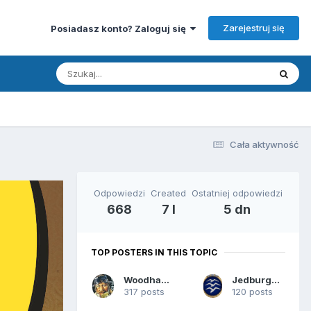
Zarejestruj się
Posiadasz konto? Zaloguj się
Cała aktywność
Odpowiedzi
Created
Ostatniej odpowiedzi
668
7 l
5 dn
TOP POSTERS IN THIS TOPIC
Woodhaven
Jedburgh_Ops
317 posts
120 posts