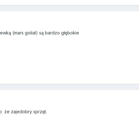
cewką (mars goliat) są bardzo głębokie
o że zajedobry sprzęt.