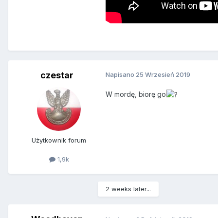
czestar
Napisano
25 Wrzesień 2019
W mordę, biorę go
Użytkownik forum
1,9k
2 weeks later...