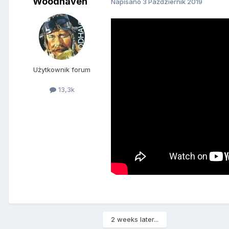
Woodhaven
Napisano
3 Październik 2019
Użytkownik forum
13,3k
2 weeks later...