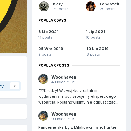
bjar_1
Landszaft
29 posts
29 posts
POPULAR DAYS
6 Lip 2021
1 Lip 2021
11 posts
10 posts
25 Wrz 2019
10 Lip 2019
9 posts
8 posts
POPULAR POSTS
Woodhaven
4 Lipiec 2021
cy
2
"??Drodzy! W związku z ostatnimi
wydarzeniami potrzebujemy eksperckiego
wsparcia. Postanowiliśmy nie odpuszczać...
Woodhaven
9 Lipiec 2019
Pancerne skarby z Miłakówki. Tank Hunter