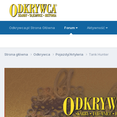
Odkrywca.pl Strona Główna
Forum
Aktywność
Strona główna
Odkrywca
Pojazdy/Artyleria
Tank Hunter