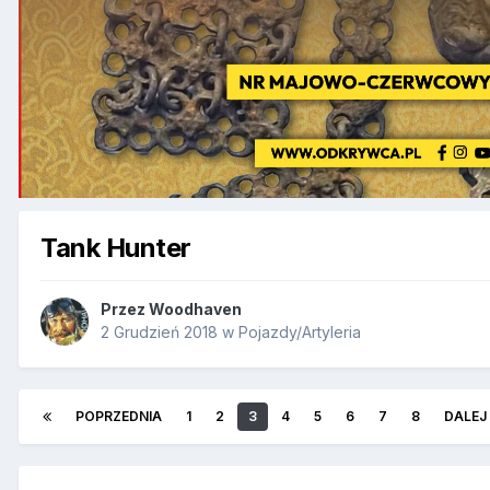
Tank Hunter
Przez
Woodhaven
2 Grudzień 2018
w
Pojazdy/Artyleria
POPRZEDNIA
1
2
3
4
5
6
7
8
DALEJ