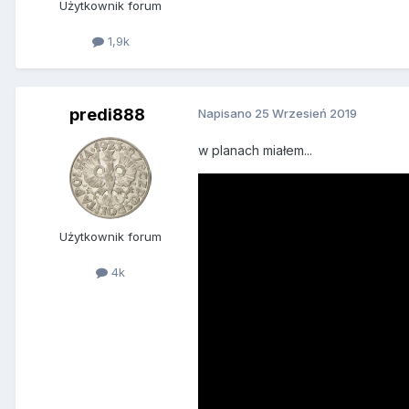
Użytkownik forum
1,9k
predi888
Napisano
25 Wrzesień 2019
w planach miałem...
Użytkownik forum
4k