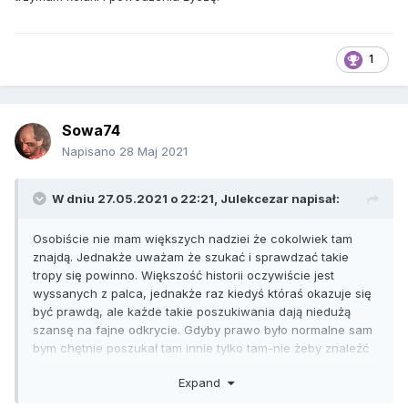
1
Sowa74
Napisano
28 Maj 2021
W dniu 27.05.2021 o 22:21,
Julekcezar
napisał:
Osobiście nie mam większych nadziei że cokolwiek tam
znajdą. Jednakże uważam że szukać i sprawdzać takie
tropy się powinno. Większość historii oczywiście jest
wyssanych z palca, jednakże raz kiedyś któraś okazuje się
być prawdą, ale każde takie poszukiwania dają niedużą
szansę na fajne odkrycie. Gdyby prawo było normalne sam
bym chętnie poszukał tam innie tylko tam-nie żeby znaleźć
złote ciężarówki i samego hitlera popijającego piwo na
Expand
żydowskim złocie, lecz dla samego szukania, gdyż jest to
świetny sposób na spędzenie czasu. A może by jakiś zgniły