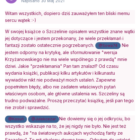
Napisano
30 Maj 2021
Witam wszystkich, dopiero dziś zauważyłem ten bliski memu
sercu wątek :-)
W swojej książce o Szczelinie opisałem wszystkie znane wątki
jej dotyczące i jestem przekonany, że wiele przekłamań i
fantazji zostało ostatecznie pogrzebanych.
Nie
@Sowa74
jestem odporny na krytykę, ale sformułowanie "wersja
Krzyżanowskiego nie ma wiele wspólnego z prawdą" mnie
dziwi. Jakie "przekłamania" Pan tam znalazł? Od czasu
wydania książki, publikacji kilku artykułów i kilkunastu
wywiadów nikt nie podważył moich ustaleń. Zapewne
popełniłem błędy, albo nie zadałem właściwych pytań
właściwym osobom, ale główne ustalenia ws. Szczeliny są
trudno podważalne. Proszę przeczytać książkę, jeśli pan tego
nie zrobił i sprawdzić.
Nie dowiemy się o jej odkryciu, bo
@Kosuń
@Julekcezar
wszystko wskazuje na to, że jej nigdy nie było. Nie jest też
prawdą, że "na światowych aukcjach wychodzą fanty ze
Szczeliny". To mit obalony dawno temu. Odsyłam do ustaleń