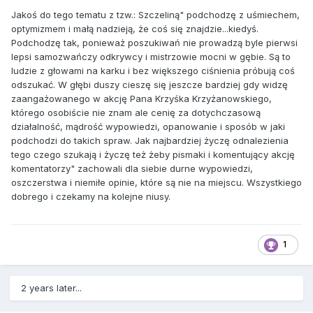
Jakoś do tego tematu z tzw.: Szczeliną" podchodzę z uśmiechem,
optymizmem i małą nadzieją, że coś się znajdzie...kiedyś.
Podchodzę tak, ponieważ poszukiwań nie prowadzą byle pierwsi
lepsi samozwańczy odkrywcy i mistrzowie mocni w gębie. Są to
ludzie z głowami na karku i bez większego ciśnienia próbują coś
odszukać. W głębi duszy cieszę się jeszcze bardziej gdy widzę
zaangażowanego w akcję Pana Krzyśka Krzyżanowskiego,
którego osobiście nie znam ale cenię za dotychczasową
działalność, mądrość wypowiedzi, opanowanie i sposób w jaki
podchodzi do takich spraw. Jak najbardziej życzę odnalezienia
tego czego szukają i życzę też żeby pismaki i komentujący akcję
komentatorzy" zachowali dla siebie durne wypowiedzi,
oszczerstwa i niemiłe opinie, które są nie na miejscu. Wszystkiego
dobrego i czekamy na kolejne niusy.
1
2 years later...