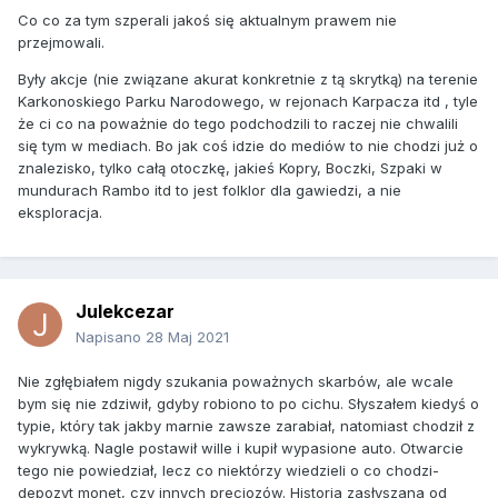
bagnet wyskoczył i by była frajda. Niestety perspektywa
Co co za tym szperali jakoś się aktualnym prawem nie
użerania się z toną papierów tylko po to, by mieć rok później
przejmowali.
wjazd na chatę skutecznie mnie zniechęca. Niemniej
Były akcje (nie związane akurat konkretnie z tą skrytką) na terenie
trzymam kciuki i powodzenia życzę.
Karkonoskiego Parku Narodowego, w rejonach Karpacza itd , tyle
że ci co na poważnie do tego podchodzili to raczej nie chwalili
się tym w mediach. Bo jak coś idzie do mediów to nie chodzi już o
znalezisko, tylko całą otoczkę, jakieś Kopry, Boczki, Szpaki w
mundurach Rambo itd to jest folklor dla gawiedzi, a nie
eksploracja.
Julekcezar
Napisano
28 Maj 2021
Nie zgłębiałem nigdy szukania poważnych skarbów, ale wcale
bym się nie zdziwił, gdyby robiono to po cichu. Słyszałem kiedyś o
typie, który tak jakby marnie zawsze zarabiał, natomiast chodził z
wykrywką. Nagle postawił wille i kupił wypasione auto. Otwarcie
tego nie powiedział, lecz co niektórzy wiedzieli o co chodzi-
depozyt monet, czy innych precjozów. Historia zasłyszana od