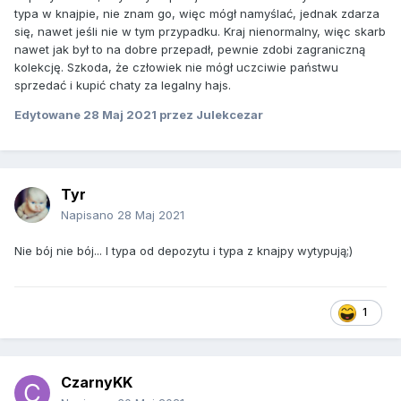
typa w knajpie, nie znam go, więc mógł namyślać, jednak zdarza
się, nawet jeśli nie w tym przypadku. Kraj nienormalny, więc skarb
nawet jak był to na dobre przepadł, pewnie zdobi zagraniczną
kolekcję. Szkoda, że człowiek nie mógł uczciwie państwu
sprzedać i kupić chaty za legalny hajs.
Edytowane
28 Maj 2021
przez Julekcezar
Tyr
Napisano
28 Maj 2021
Nie bój nie bój... I typa od depozytu i typa z knajpy wytypują;)
1
CzarnyKK