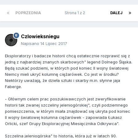
POPRZEDNIA
Strona 1 z 2
DALEJ
Czlowieksniegu
Napisano
14 Lipiec 2017
Eksploratorzy i badacze historii chcą ostatecznie rozprawić się z
jedną z najbardziej znanych skarbowych" legend Dolnego Śląska.
Będą szukać podziemi, w których pod koniec II wojny światowej
Niemcy mieli ukryć kolumnę ciężarówek. Co jest w środku?
Niektórzy uważają, że dzieła sztuki i skarby m.in. słynne jaja
Faberge.
- Głównym celem prac poszukiwawczych jest zweryfikowanie
historii tak zwanej szczeliny jeleniogórskiej", czyli podziemnego
pomieszczenia, w którym miała znajdować się ukryta pod koniec
II wojny światowej kolumna ciężarówek - zapowiada Łukasz
Orlicki, szef Grupy Eksploracyjnej Miesięcznika Odkrywca".
Szczelina jeleniogórska" to historia, która już w latach 90.