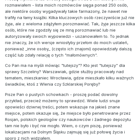
rozmawiałem - lista moich rozmówców sięga ponad 250 osób,
ale niektóre osoby wygadywały takie farmazony, że nawet nie
trafiły na łamy książki. Kilka kluczowych osób rzeczywiście już nie
żyje, ale z wieloma zdążyłem porozmawiać. Tak, żyje jeszcze kilka
osób, które nie zgodziły się ze mną porozmawiać lub nie
autoryzowały swoich wypowiedzi - uszanowałem to. To jednak
nie znaczy, że ich wersje wniosłyby przełom do moich ustaleń,
ponieważ _inne osoby_ (często ich znajomi) opowiedziały dalszą
część lub zdały relację o tych "małomównych".
Co Pan ma na myśli mówiąc "tutejszy"? Kto jest "tutejszy" dla
sprawy Szczeliny? Warszawiak, gdzie służby pracowały nad
tematem, mieszkaniec Wrocławia, gdzie mieszkało kilku ważnych
świadków, ktoś z Wlenia czy Szklarskiej Poręby?
Pisze Pan o pustych schowkach - proszę podać dowolny
przykład, przecież możemy to sprawdzić. Wiele ludzi snuje
opowieści dziwnej treści, potem wskazuje na jakieś znane
miejsce, potem okazuje się, że miejsce było penetrowane przez
Rosjan, polskich geologów czy naukowców i żadnego depozytu
tam nie było i być nie mogło. Wiem, o czym piszę, ponieważ
lokalizacjami na Dolnym Śląsku zajmuję się już połowę życia i
sporo z nich widziałem.