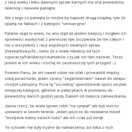
z racji wieku i kilku dawnych spraw karnych ma ona powiedzmy
sklerozę i niewiele pamięta.
Ale z tego co pamięta to można by napisać drugą książkę, tyle że
opartą na faktach i z kategorii "sensacyjna".
Pytanie skąd to wiem, no ano stąd że jestem tutejszy i mogłem ich
opowieści wysłuchać z pierwszej ręki (oczywiste że nie całych i
nie o wszystkim) z racji wspólnych lokalnych spraw
(nieskarbowych) , mimo że o wiele młodszy od tych
szperaczy/handlarzy/cwaniaków czy jak ich tam nazwać. Teraz
jestem w ich wieku i trochę im zazdroszczę tych przygód ;-).
Powiem Panu, że oni nawet sobie nie ufali i prowadzili między
sobą porachunki, jeden zwany "zegarmistrzem" nawet do sklepu
chodził uzbrojony. Poza tą "szczeliną" opendzlowali sporo skrytek
mniejszej kategorii, głównie w pałacykach w promieniu do
powiedzmy dwóch godzin jazdy Żukiem od miejsca zamieszkania.
Jasna rzecz, że wiele spraw robili "na rympał" ale byli mocno
ustawieni w swoim terenie. Jeden jeszcze do niedawna mówił
"wszędzie mamy swoich ludzi" ale ich czas już minął.
Te schowki nie były trudne do namierzenia, bo kilka z nich