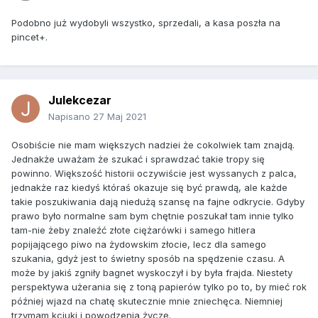
Podobno już wydobyli wszystko, sprzedali, a kasa poszła na
pincet+.
Julekcezar
Napisano
27 Maj 2021
Osobiście nie mam większych nadziei że cokolwiek tam znajdą.
Jednakże uważam że szukać i sprawdzać takie tropy się
powinno. Większość historii oczywiście jest wyssanych z palca,
jednakże raz kiedyś któraś okazuje się być prawdą, ale każde
takie poszukiwania dają niedużą szansę na fajne odkrycie. Gdyby
prawo było normalne sam bym chętnie poszukał tam innie tylko
tam-nie żeby znaleźć złote ciężarówki i samego hitlera
popijającego piwo na żydowskim złocie, lecz dla samego
szukania, gdyż jest to świetny sposób na spędzenie czasu. A
może by jakiś zgniły bagnet wyskoczył i by była frajda. Niestety
perspektywa użerania się z toną papierów tylko po to, by mieć rok
później wjazd na chatę skutecznie mnie zniechęca. Niemniej
trzymam kciuki i powodzenia życzę.