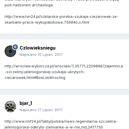
pod nadzorem archeologa.
http://www.tvn24.pl/szklarska-poreba-szukaja-ciezarowek-ze-
skarbami-prace-wykopaliskowe,756840,s.html
Czlowieksniegu
Napisano
15 Lipiec 2017
http://wroclaw.wyborcza.pl/wroclaw/7,35771,22098887,tajemnica
-szczeliny-jeleniogorskiej-szukaja-ukrytych-
ciezarowek.html#BoxLokWrocImg
bjar_1
Napisano
17 Lipiec 2017
http://www.rmf24.pl/fakty/polska/news-legendarna-szczelina-
jeleniogorska-odkryto-ziemianke-a-w-nie,nId,2417750