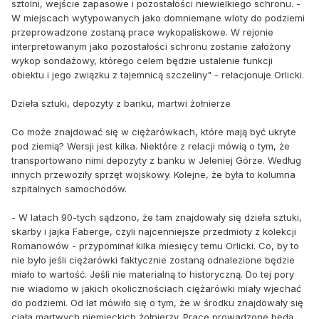
sztolni, wejście zapasowe i pozostałości niewielkiego schronu. -
W miejscach wytypowanych jako domniemane wloty do podziemi
przeprowadzone zostaną prace wykopaliskowe. W rejonie
interpretowanym jako pozostałości schronu zostanie założony
wykop sondażowy, którego celem będzie ustalenie funkcji
obiektu i jego związku z tajemnicą szczeliny" - relacjonuje Orlicki.
Dzieła sztuki, depozyty z banku, martwi żołnierze
Co może znajdować się w ciężarówkach, które mają być ukryte
pod ziemią? Wersji jest kilka. Niektóre z relacji mówią o tym, że
transportowano nimi depozyty z banku w Jeleniej Górze. Według
innych przewoziły sprzęt wojskowy. Kolejne, że była to kolumna
szpitalnych samochodów.
- W latach 90-tych sądzono, że tam znajdowały się dzieła sztuki,
skarby i jajka Faberge, czyli najcenniejsze przedmioty z kolekcji
Romanowów - przypominał kilka miesięcy temu Orlicki. Co, by to
nie było jeśli ciężarówki faktycznie zostaną odnalezione będzie
miało to wartość. Jeśli nie materialną to historyczną. Do tej pory
nie wiadomo w jakich okolicznościach ciężarówki miały wjechać
do podziemi. Od lat mówiło się o tym, że w środku znajdowały się
ciała martwych niemieckich żołnierzy. Prace prowadzone będą