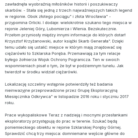
zawładnęła wyobraźnią miłośników historii i poszukiwaczy
skarbów. - Stała się jedną z trzech najważniejszych takich legend
w regionie. Obok złotego pociągu" i złota Wrocławia" -
przypomina Orlicki. I dodaje: wielokrotnie szukano tego miejsca w
rejonie Jeleniej Góry, Lubomierza i Wlenia. Bezskutecznie.
Przełom przyniosły między innymi informacje do których dotarł
Krzysztof Krzyżanowski, autor książki Skarb Generała". Dzięki
temu udało się ustalić: miejsce w którym mają znajdować się
ciężarówki to Szklarska Poręba. Przemawiają za tym relacje
byłego żołnierza Wojsk Ochrony Pogranicza. Ten w swoich
wspomnieniach pisał o tym, że był w podziemnym tunelu. Jak
twierdził w środku widział ciężarówki.
Lokalizację szczeliny wstępnie potwierdziły też badania
nieinwazyjne przeprowadzone przez Grupę Eksploracyjną
Miesięcznika Odkrywca" w listopadzie 2016 roku i styczniu 2017
roku.
Prace wykopaliskowe Teraz z nadzieją i mocnymi przesłankami
eksploratorzy przystępują do prac w terenie. Szukać będą
poniemieckiego obiektu w rejonie Szklarskiej Poręby Górnej.
Sprawdzić chcą trzy miejsca: domniemane wejście główne do