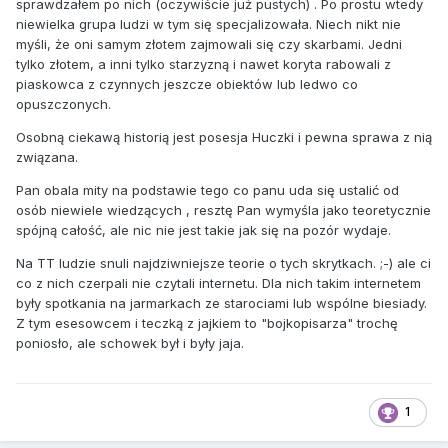
sprawdzałem po nich (oczywiście już pustych) . Po prostu wtedy
niewielka grupa ludzi w tym się specjalizowała. Niech nikt nie
myśli, że oni samym złotem zajmowali się czy skarbami. Jedni
tylko złotem, a inni tylko starzyzną i nawet koryta rabowali z
piaskowca z czynnych jeszcze obiektów lub ledwo co
opuszczonych.
Osobną ciekawą historią jest posesja Huczki i pewna sprawa z nią
związana.
Pan obala mity na podstawie tego co panu uda się ustalić od
osób niewiele wiedzących , resztę Pan wymyśla jako teoretycznie
spójną całość, ale nic nie jest takie jak się na pozór wydaje.
Na TT ludzie snuli najdziwniejsze teorie o tych skrytkach. ;-) ale ci
co z nich czerpali nie czytali internetu. Dla nich takim internetem
były spotkania na jarmarkach ze starociami lub wspólne biesiady.
Z tym esesowcem i teczką z jajkiem to "bojkopisarza" trochę
poniosło, ale schowek był i były jaja.
1