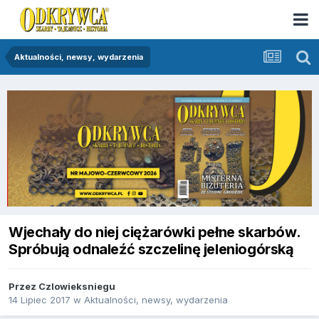
Aktualności, newsy, wydarzenia
Wjechały do niej ciężarówki pełne skarbów.
Spróbują odnaleźć szczelinę jeleniogórską
Przez
Czlowieksniegu
14 Lipiec 2017
w
Aktualności, newsy, wydarzenia