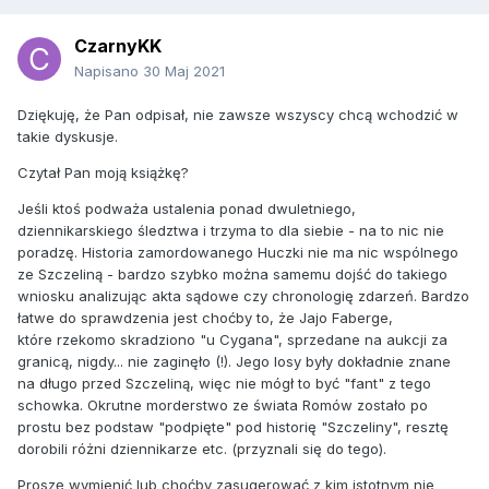
CzarnyKK
Napisano
30 Maj 2021
Dziękuję, że Pan odpisał, nie zawsze wszyscy chcą wchodzić w
takie dyskusje.
Czytał Pan moją książkę?
Jeśli ktoś podważa ustalenia ponad dwuletniego,
dziennikarskiego śledztwa i trzyma to dla siebie - na to nic nie
poradzę. Historia zamordowanego Huczki nie ma nic wspólnego
ze Szczeliną - bardzo szybko można samemu dojść do takiego
wniosku analizując akta sądowe czy chronologię zdarzeń. Bardzo
łatwe do sprawdzenia jest choćby to, że Jajo Faberge,
które rzekomo skradziono "u Cygana", sprzedane na aukcji za
granicą, nigdy... nie zaginęło (!). Jego losy były dokładnie znane
na długo przed Szczeliną, więc nie mógł to być "fant" z tego
schowka. Okrutne morderstwo ze świata Romów zostało po
prostu bez podstaw "podpięte" pod historię "Szczeliny", resztę
dorobili różni dziennikarze etc. (przyznali się do tego).
Proszę wymienić lub choćby zasugerować z kim istotnym nie