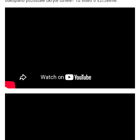
odkopano pozostałe ukryte tunele? Tu video o szczelinie.