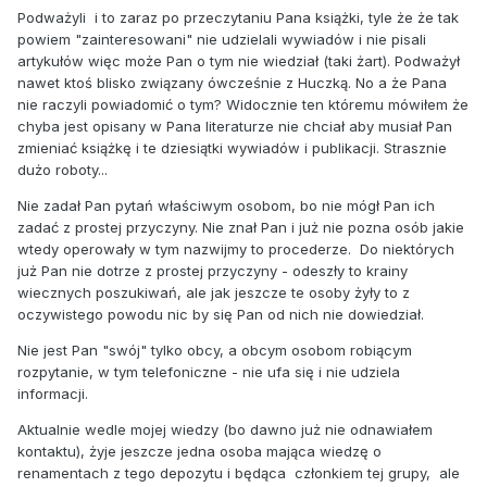
Podważyli i to zaraz po przeczytaniu Pana książki, tyle że że tak
powiem "zainteresowani" nie udzielali wywiadów i nie pisali
artykułów więc może Pan o tym nie wiedział (taki żart). Podważył
nawet ktoś blisko związany ówcześnie z Huczką. No a że Pana
nie raczyli powiadomić o tym? Widocznie ten któremu mówiłem że
chyba jest opisany w Pana literaturze nie chciał aby musiał Pan
zmieniać książkę i te dziesiątki wywiadów i publikacji. Strasznie
dużo roboty...
Nie zadał Pan pytań właściwym osobom, bo nie mógł Pan ich
zadać z prostej przyczyny. Nie znał Pan i już nie pozna osób jakie
wtedy operowały w tym nazwijmy to procederze. Do niektórych
już Pan nie dotrze z prostej przyczyny - odeszły to krainy
wiecznych poszukiwań, ale jak jeszcze te osoby żyły to z
oczywistego powodu nic by się Pan od nich nie dowiedział.
Nie jest Pan "swój" tylko obcy, a obcym osobom robiącym
rozpytanie, w tym telefoniczne - nie ufa się i nie udziela
informacji.
Aktualnie wedle mojej wiedzy (bo dawno już nie odnawiałem
kontaktu), żyje jeszcze jedna osoba mająca wiedzę o
renamentach z tego depozytu i będąca członkiem tej grupy, ale