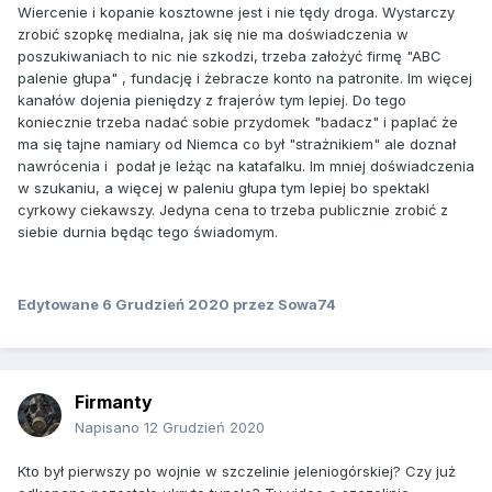
Wiercenie i kopanie kosztowne jest i nie tędy droga. Wystarczy
zrobić szopkę medialna, jak się nie ma doświadczenia w
poszukiwaniach to nic nie szkodzi, trzeba założyć firmę "ABC
palenie głupa" , fundację i żebracze konto na patronite. Im więcej
kanałów dojenia pieniędzy z frajerów tym lepiej. Do tego
koniecznie trzeba nadać sobie przydomek "badacz" i paplać że
ma się tajne namiary od Niemca co był "strażnikiem" ale doznał
nawrócenia i podał je leżąc na katafalku. Im mniej doświadczenia
w szukaniu, a więcej w paleniu głupa tym lepiej bo spektakl
cyrkowy ciekawszy. Jedyna cena to trzeba publicznie zrobić z
siebie durnia będąc tego świadomym.
Edytowane
6 Grudzień 2020
przez Sowa74
Firmanty
Napisano
12 Grudzień 2020
Kto był pierwszy po wojnie w szczelinie jeleniogórskiej? Czy już