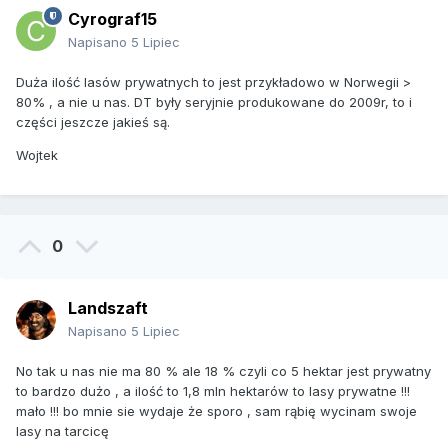
Cyrograf15
Napisano
5 Lipiec
Duża ilość lasów prywatnych to jest przykładowo w Norwegii >
80% , a nie u nas. DT były seryjnie produkowane do 2009r, to i
części jeszcze jakieś są.
Wojtek
0
Landszaft
Napisano
5 Lipiec
No tak u nas nie ma 80 % ale 18 % czyli co 5 hektar jest prywatny
to bardzo dużo , a ilość to 1,8 mln hektarów to lasy prywatne !!!
mało !!! bo mnie sie wydaje że sporo , sam rąbię wycinam swoje
lasy na tarcicę