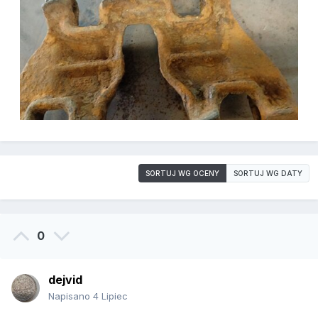
SORTUJ WG OCENY
SORTUJ WG DATY
0
dejvid
Napisano
4 Lipiec