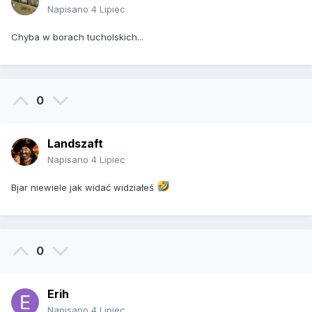
Napisano
4 Lipiec
Chyba w borach tucholskich...
0
Landszaft
Napisano
4 Lipiec
Bjar niewiele jak widać widziałeś
0
Erih
Napisano
4 Lipiec