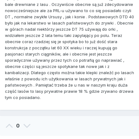
bale drewniane z lasu . Oczywiście obecnie są już zdecydowanie
nowocześniejsze ale za PRL-u używano to co się posiadało czyli
DT , normalne zwykłe Ursusy , jak i konie . Podstawowych DTD 40
było jak na lekarstwo w lasach państwowych do zrywki . Obecnie
w górach nadal niektórzy jeszcze DT 75 używają do orki ,
widziałem jeszcze 2 lata temu taki zapylający po polu. Teraz
obecnie coraz rzadziej się je spotyka bo to już dość stara
konstrukcja z początku lat 60 XX wieku i raczej kupują go
pasjonaci starych ciągników, ale i obecnie jest jeszcze
sporadycznie używany przez tych co potrafią go naprawiać ,
obecnie części są jeszcze spotykane tak nowe jak i z
kanibalizacji. Dlatego często można takie klepki znaleźć po lasach
właśnie z powodu ich użytkowania w lasach prywatnych jak i
państwowych . Pamiętać trzeba że u nas w naszym kraju duża
część lasów to lasy prywatne prawie 18 % gdzie zrywano drzewa
tym co posiadano.
0