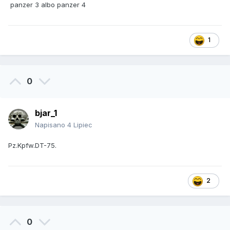
panzer 3 albo panzer 4
1
0
bjar_1
Napisano
4 Lipiec
Pz.Kpfw.DT-75.
2
0