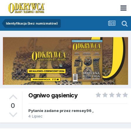
Identyfikacja (bez numizmatów)
Ogniwo gąsienicy
0
Pytanie zadane przez
remsey96
,
4 Lipiec