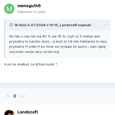
mensguth6
Napisano
6 Lipiec
W dniu 5.07.2026 o 19:15,
Landszaft
napisał:
No tak u nas nie ma 80 % ale 18 % czyli co 5 hektar jest
prywatny to bardzo dużo , a ilość to 1,8 mln hektarów to lasy
prywatne !!! mało !!! bo mnie sie wydaje że sporo , sam rąbię
wycinam swoje lasy na tarcicę
A po ile miałbyś za M3lub kubik ?
0
Landszaft