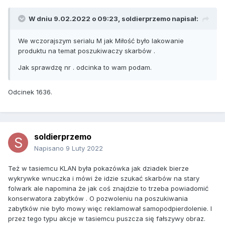
W dniu 9.02.2022 o 09:23,
soldierprzemo
napisał:
We wczorajszym serialu M jak Miłość było lakowanie
produktu na temat poszukiwaczy skarbów .
Jak sprawdzę nr . odcinka to wam podam.
Odcinek 1636.
soldierprzemo
Napisano
9 Luty 2022
Też w tasiemcu KLAN była pokazówka jak dziadek bierze
wykrywke wnuczka i mówi że idzie szukać skarbów na stary
folwark ale napomina że jak coś znajdzie to trzeba powiadomić
konserwatora zabytków . O pozwoleniu na poszukiwania
zabytków nie było mowy więc reklamował samopodpierdolenie. I
przez tego typu akcje w tasiemcu puszcza się fałszywy obraz.