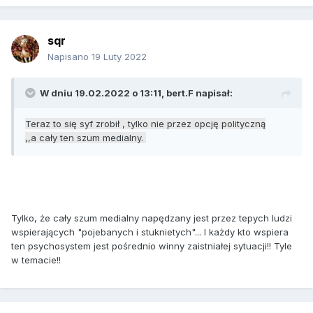
sqr
Napisano
19 Luty 2022
W dniu 19.02.2022 o 13:11,
bert.F
napisał:
Teraz
to się
syf zrobił , tylko nie przez opcję polityczną
,,a
cały ten
szum
medialny.
Tylko, że cały szum medialny napędzany jest przez tepych ludzi
wspierających "pojebanych i stuknietych"... I każdy kto wspiera
ten psychosystem jest pośrednio winny zaistniałej sytuacji!! Tyle
w temacie!!