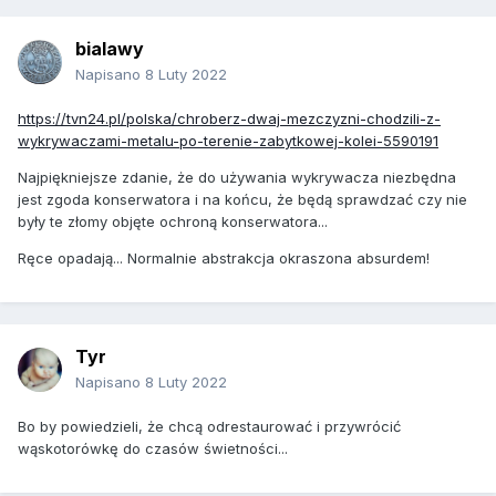
bialawy
Napisano
8 Luty 2022
https://tvn24.pl/polska/chroberz-dwaj-mezczyzni-chodzili-z-
wykrywaczami-metalu-po-terenie-zabytkowej-kolei-5590191
Najpiękniejsze zdanie, że do używania wykrywacza niezbędna
jest zgoda konserwatora i na końcu, że będą sprawdzać czy nie
były te złomy objęte ochroną konserwatora...
Ręce opadają... Normalnie abstrakcja okraszona absurdem!
Tyr
Napisano
8 Luty 2022
Bo by powiedzieli, że chcą odrestaurować i przywrócić
wąskotorówkę do czasów świetności...