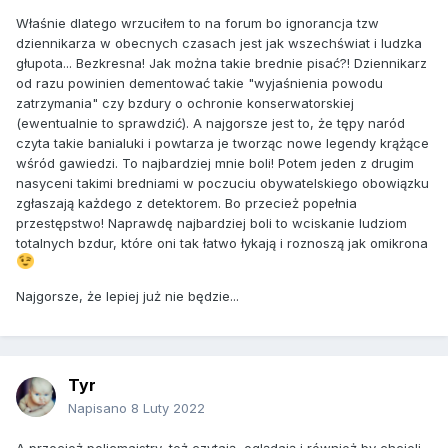
Właśnie dlatego wrzuciłem to na forum bo ignorancja tzw
dziennikarza w obecnych czasach jest jak wszechświat i ludzka
głupota... Bezkresna! Jak można takie brednie pisać?! Dziennikarz
od razu powinien dementować takie "wyjaśnienia powodu
zatrzymania" czy bzdury o ochronie konserwatorskiej
(ewentualnie to sprawdzić). A najgorsze jest to, że tępy naród
czyta takie banialuki i powtarza je tworząc nowe legendy krążące
wśród gawiedzi. To najbardziej mnie boli! Potem jeden z drugim
nasyceni takimi bredniami w poczuciu obywatelskiego obowiązku
zgłaszają każdego z detektorem. Bo przecież popełnia
przestępstwo! Naprawdę najbardziej boli to wciskanie ludziom
totalnych bzdur, które oni tak łatwo łykają i roznoszą jak omikrona
Najgorsze, że lepiej już nie będzie...
Tyr
Napisano
8 Luty 2022