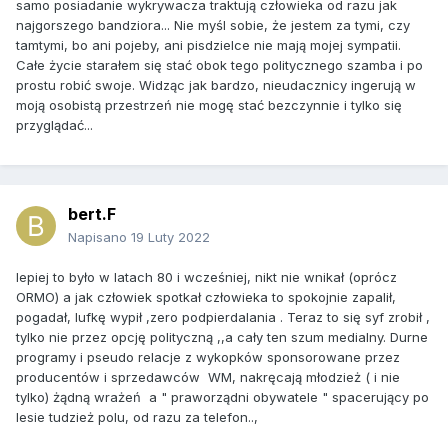
samo posiadanie wykrywacza traktują człowieka od razu jak
najgorszego bandziora... Nie myśl sobie, że jestem za tymi, czy
tamtymi, bo ani pojeby, ani pisdzielce nie mają mojej sympatii.
Całe życie starałem się stać obok tego politycznego szamba i po
prostu robić swoje. Widząc jak bardzo, nieudacznicy ingerują w
moją osobistą przestrzeń nie mogę stać bezczynnie i tylko się
przyglądać...
bert.F
Napisano
19 Luty 2022
lepiej to było w latach 80 i wcześniej, nikt nie wnikał (oprócz
ORMO) a jak człowiek spotkał człowieka to spokojnie zapalił,
pogadał, lufkę wypił ,zero podpierdalania . Teraz to się syf zrobił ,
tylko nie przez opcję polityczną ,,a cały ten szum medialny. Durne
programy i pseudo relacje z wykopków sponsorowane przez
producentów i sprzedawców WM, nakręcają młodzież ( i nie
tylko) żądną wrażeń a " praworządni obywatele " spacerujący po
lesie tudzież polu, od razu za telefon..,