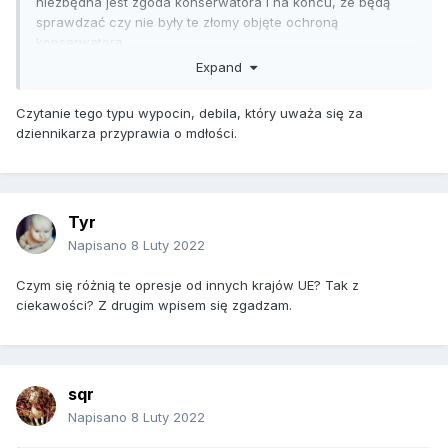
niezbędna jest zgoda konserwatora i na końcu, że będą
sprawdzać czy nie były te złomy objęte ochroną
konserwatora...
Expand
Czytanie tego typu wypocin, debila, który uważa się za
dziennikarza przyprawia o mdłości.
Tyr
Napisano
8 Luty 2022
Czym się różnią te opresje od innych krajów UE? Tak z
ciekawości? Z drugim wpisem się zgadzam.
sqr
Napisano
8 Luty 2022