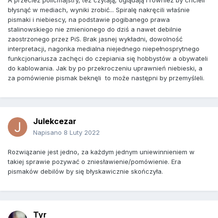
A przecież policmajstry, też czytają, oglądają i również by chcieli
błysnąć w mediach, wyniki zrobić... Spiralę nakręcili właśnie
pismaki i niebiescy, na podstawie pogibanego prawa
stalinowskiego nie zmienionego do dziś a nawet debilnie
zaostrzonego przez PiS. Brak jasnej wykładni, dowolność
interpretacji, nagonka medialna niejednego niepełnosprytnego
funkcjonariusza zachęci do czepiania się hobbystów a obywateli
do kablowania. Jak by po przekroczeniu uprawnień niebieski, a
za pomówienie pismak beknęli to może następni by przemyśleli.
Julekcezar
Napisano
8 Luty 2022
Rozwiązanie jest jedno, za każdym jednym uniewinnieniem w
takiej sprawie pozywać o zniesławienie/pomówienie. Era
pismaków debilów by się błyskawicznie skończyła.
Tyr