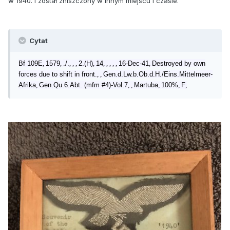
w 1940. I został zniszczony w innym miejscu i czasie.
Cytat
Bf 109E
,
1579
,
./.
, , ,
2.(H)
,
14
, , , , ,
16-Dec-41
,
Destroyed by own
forces due to shift in front.
, ,
Gen.d.Lw.b.Ob.d.H./Eins.Mittelmeer-
Afrika
,
Gen.Qu.6.Abt. (mfm #4)-Vol.7
, ,
Martuba
,
100%
,
F
,