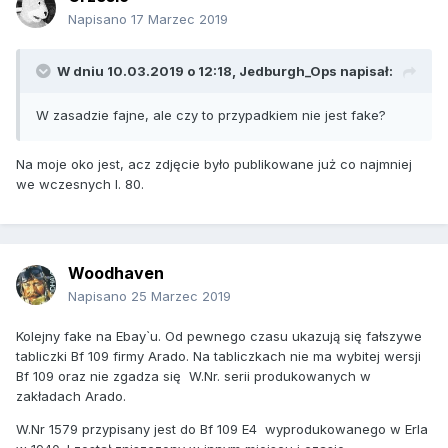
Napisano
17 Marzec 2019
W dniu 10.03.2019 o 12:18,
Jedburgh_Ops
napisał:
W zasadzie fajne, ale czy
to
przypadkiem
nie jest
fake
?
Na moje oko jest, acz zdjęcie było publikowane już co najmniej
we wczesnych l. 80.
Woodhaven
Napisano
25 Marzec 2019
Kolejny fake na Ebay`u. Od pewnego czasu ukazują się fałszywe
tabliczki Bf 109 firmy Arado. Na tabliczkach nie ma wybitej wersji
Bf 109 oraz nie zgadza się W.Nr. serii produkowanych w
zakładach Arado.
W.Nr 1579 przypisany jest do Bf 109 E4 wyprodukowanego w Erla