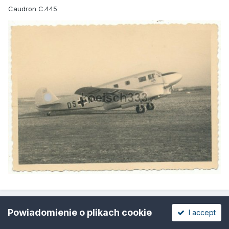
Caudron C.445
Powiadomienie o plikach cookie
I accept
bodziu000000
Napisano
5 Czerwiec 2019