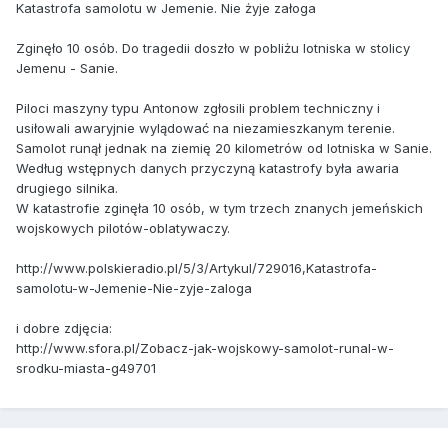
Katastrofa samolotu w Jemenie. Nie żyje załoga
Zginęło 10 osób. Do tragedii doszło w pobliżu lotniska w stolicy
Jemenu - Sanie.
Piloci maszyny typu Antonow zgłosili problem techniczny i
usiłowali awaryjnie wylądować na niezamieszkanym terenie.
Samolot runął jednak na ziemię 20 kilometrów od lotniska w Sanie.
Według wstępnych danych przyczyną katastrofy była awaria
drugiego silnika.
W katastrofie zginęła 10 osób, w tym trzech znanych jemeńskich
wojskowych pilotów-oblatywaczy.
http://www.polskieradio.pl/5/3/Artykul/729016,Katastrofa-
samolotu-w-Jemenie-Nie-zyje-zaloga
i dobre zdjęcia:
http://www.sfora.pl/Zobacz-jak-wojskowy-samolot-runal-w-
srodku-miasta-g49701