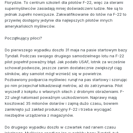
Florydzie. To centrum szkoleń dla pilotów F-22, więc za sterami
supermyśliwców zasiadają mniej doświadczeni ludzie. Nie są to
jednak zupełni nowicjusze. Zakwalifikowanie do lotów na F-22 to
przywilej dostępny jedynie dla najlepszych pilotów innych
amerykańskich myśliwców.
Początkujący piloci?
Do pierwszego wypadku doszło 31 maja na pasie startowym bazy
Tyndall. Podczas swojego drugiego samodzielnego lotu na F-22
pilot popełnił poważny błąd. Jak podało USAF, lotnik za wcześnie
schował podwozie, jeszcze zanim dostatecznie zwiększył ciąg
silników, aby samolot mógł wznieść się w powietrze.
Pozbawiony podparcia myśliwiec runął na pas startowy i szorując
po nim przejechał kilkadziesiąt metrów, aż do zatrzymania. Pilot
wyszedł z kokpitu o własnych siłach z drobnymi obrażeniami. F-
22 uległ natomiast poważnym uszkodzeniom. Naprawy mają
kosztować 35 milionów dolarów i zajmą dużo czasu, bowiem
zamknięto już zakład produkcyjny F-22 i trzeba wyciągać
niezbędne urządzenia z magazynów.
Do drugiego wypadku doszło w czwartek nad ranem czasu