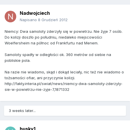
Nadwojciech
Napisano
8 Grudzień 2012
Niemcy: Dwa samoloty zderzyły się w powietrzu. Nie żyje 7 osób.
Do kolizji doszło po południu, niedaleko miejscowości
Woelfersheim na północ od Frankfurtu nad Menem.
Samoloty spadły w odległości ok. 360 metrów od siebie na
pobliskie pola.
Na razie nie wiadomo, skąd i dokąd leciały, nic też nie wiadomo o
tożsamości ofiar, ani przyczynie kolizji.
http://fakty.interia.pl/swiat/news/niemcy-dwa-samoloty-zderzyly-
sie-w-powietrzu-nie-zyje-7,1871332
3 weeks later...
husky1