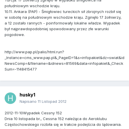
Turcja: 17 żołnierzy zginęło w wypadku śmigłowca na
południowym wschodzie kraju.
10.11. Ankara (PAP) - Śmigłowiec tureckich sił zbrojnych rozbił się
w sobotę na południowym wschodzie kraju. Zginęło 17 żołnierzy,
a 12 zostało rannych - poinformowały lokalne władze. Wypadek
był najprawdopodobniej spowodowany przez złe warunki
pogodowe.
http://www.pap.pl/palio/html.run?
_Instance=cms_www.pap.pl&_PageID=1&s=infopakiet&dz=swiat&id
NewsComp=&filename=&idnews=81569&data=infopakiet&_Check
Sum=-1148415477
husky1
Napisano
11 Listopad 2012
2012-11-10Wypadek Cessny 152
Dnia 10 listopada br., Cessna 152 należąca do Aeroklubu
Częstochowskiego rozbiła się w trakcie podejścia do lądowania.