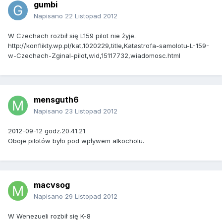
gumbi
Napisano
22 Listopad 2012
W Czechach rozbił się L159 pilot nie żyje.
http://konflikty.wp.pl/kat,1020229,title,Katastrofa-samolotu-L-159-
w-Czechach-Zginal-pilot,wid,15117732,wiadomosc.html
mensguth6
Napisano
23 Listopad 2012
2012-09-12 godz.20.41.21
Oboje pilotów było pod wpływem alkocholu.
macvsog
Napisano
29 Listopad 2012
W Wenezueli rozbił się K-8