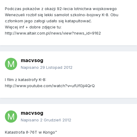
Podczas pokazów z okazji 92-lecia lotnictwa wojskowego
Wenezueli rozbił się lekki samolot szkolno-bojowy K-8. Obu
członkom jego załogi udało się katapultować.
Więcej inf + dobre zdjęcie tu:
http://www.altair.com.pl/news/view?news_id=9162
macvsog
Napisano
29 Listopad 2012
I film z katastrofy K-8:
http://www.youtube.com/watch?v=ufUfGji4QrQ
macvsog
Napisano
2 Grudzień 2012
Katastrofa Ił-76T w Kongo"