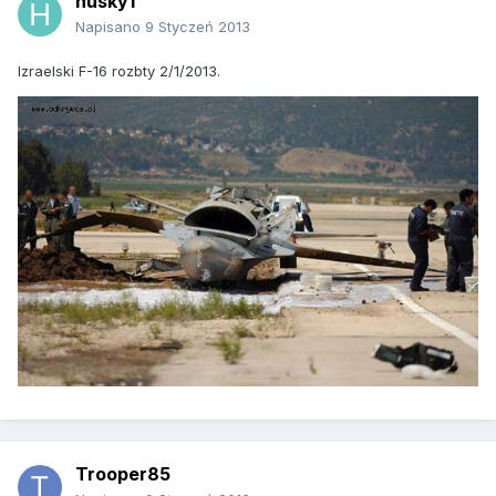
husky1
Napisano
9 Styczeń 2013
Izraelski F-16 rozbty 2/1/2013.
Trooper85