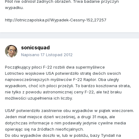
Pilot nie odniósł żadnych obrażeń. Trwa badanie przyczyn
wypadku.
http://lotniczapolska.pl/Wypadek-Cessny-152,27257
sonicsquad
Napisano
17 Listopad 2012
Początkujący piloci F-22 rozbili dwa supermyśliwce
Lotnictwo wojskowe USA potwierdziło stratę dwóch swoich
najnowocześniejszych myśliwców F-22 Raptor. Oba uległy
wypadkom, choć ich piloci przeżyli. To bardzo kosztowna strata,
nie tylko z powodu astronomicznej ceny F-22, ale też braku
możliwości uzupełnienia ich liczby.
USAF potwierdziło zaistnienie obu wypadków w piątek wieczorem.
Jeden miał miejsce dzień wcześniej, a drugi 31 maja, ale
dotychczas informacje o nim podawały jedynie cywilne media
opierając się na źródłach nieoficjalnych.
Do obu wypadków doszło w, lub w pobliżu, bazy Tyndall na