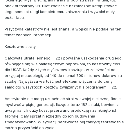
lokalnego. Myśliwiec spadł na las w pobliżu bazy Tyndall, tuż
obok autostrady 98. Pilot zdołał się bezpiecznie katapultować.
Jego samolot uległ kompletnemu zniszczeniu i wywołał mały
pożar lasu.
Przyczyna katastrofy nie jest znana, a wojsko nie podaje na ten
temat żadnych informacji.
Kosztowne straty
Całkowita utrata jednego F-22 i poważne uszkodzenie drugiego,
równające się wielomiesięcznym naprawom, to kosztowny cios
dla USAF. Każdy z tych myśliwców kosztuje, w zależności od
przyjętej metodologii, od 140 do niemal 700 milionów dolarów za
sztukę. Najwyższa wartość jest efektem włączenia do ceny
samolotu wszystkich kosztów związanych z programem F-22.
Amerykanie nie mogą uzupełniać strat w swojej nielicznej flocie
myśliwców piątej generacji, liczącej teraz 182 sztuki, bowiem z
uwagi na ich duży koszt przerwano produkcję i zamknięto ich
fabrykę. Cały sprzęt niezbędny do ich budowania
zmagazynowano. W sytuacji nadzwyczajnej fabrykę teoretycznie
można przywrócić do życia.