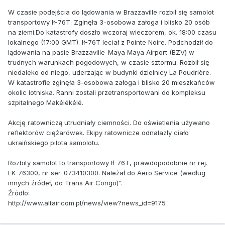
W czasie podejścia do lądowania w Brazzaville rozbił się samolot
transportowy Ił-76T. Zginęła 3-osobowa załoga i blisko 20 osób
na ziemi.Do katastrofy doszło wczoraj wieczorem, ok. 18:00 czasu
lokalnego (17:00 GMT). Ił-76T leciał z Pointe Noire. Podchodził do
lądowania na pasie Brazzaville-Maya Maya Airport (BZV) w
trudnych warunkach pogodowych, w czasie sztormu. Rozbił się
niedaleko od niego, uderzając w budynki dzielnicy La Poudrière.
W katastrofie zginęła 3-osobowa załoga i blisko 20 mieszkańców
okolic lotniska. Ranni zostali przetransportowani do kompleksu
szpitalnego Makélékélé.
Akcję ratowniczą utrudniały ciemności. Do oświetlenia używano
reflektorów ciężarówek. Ekipy ratownicze odnalazły ciało
ukraińskiego pilota samolotu.
Rozbity samolot to transportowy Ił-76T, prawdopodobnie nr rej.
EK-76300, nr ser. 073410300. Należał do Aero Service (według
innych źródeł, do Trans Air Congo)".
Źródło:
http://www.altair.com.pl/news/view?news_id=9175