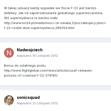
W takiej sytuacji każdy wypadek we flocie F-22 jest bardzo
dotkliwy. Jak na zapotrzebowanie globalnego supermocarstwa,
182 supermyśliwce to bardzo mało.
http://www.tvn24.pl/wiadomosci-ze-swiata,2/poczatkujacy-piloci-
f-22-rozbili-dwa-supermysliwce,289254.html
Nadwojciech
Napisano
19 Listopad 2012
Bonus do ostatniego postu.
http://www.flightglobal.com/news/articles/usaf-releases-
pictures-of-crashed-f-22-379190/
sonicsquad
Napisano
21 Listopad 2012