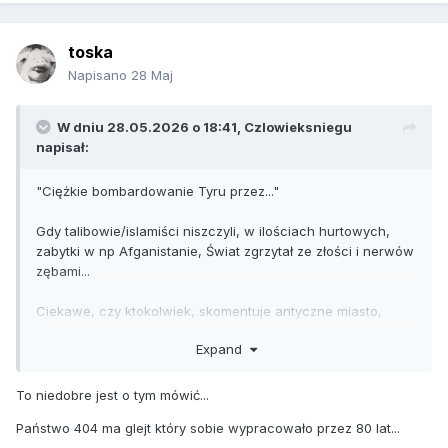
toska
Napisano
28 Maj
W dniu 28.05.2026 o 18:41,
Czlowieksniegu
napisał:
"
Ciężkie bombardowanie Tyru przez..."
Gdy talibowie/islamiści niszczyli, w ilościach hurtowych,
zabytki w np Afganistanie, Świat zgrzytał ze złości i nerwów
zębami...
Ciekawe, czy ktokolwiek, skomentuje antyczne miasto,
które znika.
Expand
Tak, wiem- przy okazji I. wymorduje kolejne setki czy tysiące
ludzi. Ale ludobójcy tak mają.
To niedobre jest o tym mówić...
Państwo 404 ma glejt który sobie wypracowało przez 80 lat...