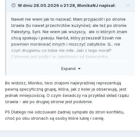
W dniu 28.05.2026 o 21:28,
MonikaNJ
napisał:
Nawet nie wiem jak to nazwać. Mam przyjaciół i po stronie
Izraela (tu nawet przechrztów kuzynów); ale też po stronie
Palestyny, Syrii. Nie wiem jak wszyscy, ale ci których znam
chcą spokoju i pokoju. Naród, który przeszedł Szoah nie
powinien mordować innych i niszczyć zabytków. Q... nie
czyń drugiemu co tobie nie miłe. Jaki z tego morał?
Człowiek jest podły i w zależności od świecznika,
eksterminuje innych. Eksterminacja zawsze jest ubierana w
Expand
politykę i wyższe cele. No bo jak zapobiec poniżania kobiet
w islamie - najlepiej wysadzić szkołę z dziećmi.
Bo widzisz, Moniko, twoi znajomi najwyraźniej reprezentują
pewną specyficzną grupę, która, jak z kolei ja obserwuję, jest
jednak mniejszością. O czym świadczy na przykład skład rządu
Izraela - ale po drugiej stronie jest podobnie.
PS Dlatego nie odczuwam żadnej sympatii do stron konfliktu,
choć po obu stronach są osoby które lubię i cenię.