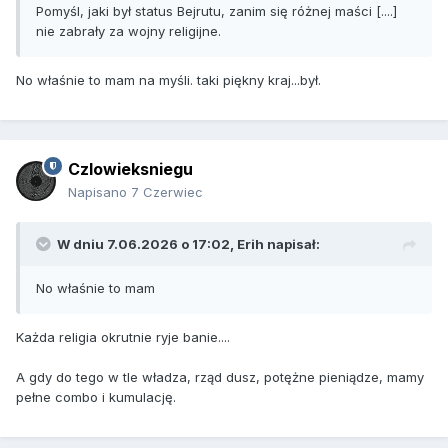
Pomyśl, jaki był status Bejrutu, zanim się różnej maści [....]
nie zabrały za wojny religijne.
No właśnie to mam na myśli. taki piękny kraj...był.
Czlowieksniegu
Napisano
7 Czerwiec
W dniu 7.06.2026 o 17:02,
Erih
napisał:
No właśnie to mam
Każda religia okrutnie ryje banie....
A gdy do tego w tle władza, rząd dusz, potężne pieniądze, mamy
pełne combo i kumulację.