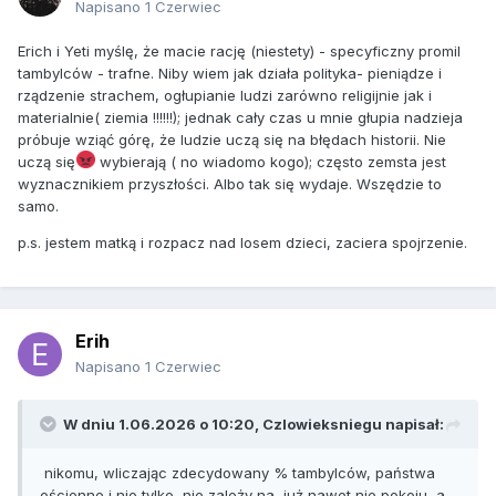
Napisano
1 Czerwiec
Erich i Yeti myślę, że macie rację (niestety) - specyficzny promil
tambylców - trafne. Niby wiem jak działa polityka- pieniądze i
rządzenie strachem, ogłupianie ludzi zarówno religijnie jak i
materialnie( ziemia !!!!!!); jednak cały czas u mnie głupia nadzieja
próbuje wziąć górę, że ludzie uczą się na błędach historii. Nie
uczą się
wybierają ( no wiadomo kogo); często zemsta jest
wyznacznikiem przyszłości. Albo tak się wydaje. Wszędzie to
samo.
p.s. jestem matką i rozpacz nad losem dzieci, zaciera spojrzenie.
Erih
Napisano
1 Czerwiec
W dniu 1.06.2026 o 10:20,
Czlowieksniegu
napisał:
nikomu, wliczając zdecydowany % tambylców, państwa
ościenne i nie tylko, nie zależy na, już nawet nie pokoju, a