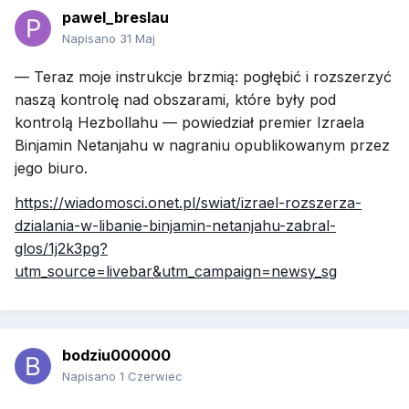
pawel_breslau
Napisano
31 Maj
— Teraz moje instrukcje brzmią: pogłębić i rozszerzyć
naszą kontrolę nad obszarami, które były pod
kontrolą Hezbollahu — powiedział premier Izraela
Binjamin Netanjahu w nagraniu opublikowanym przez
jego biuro.
https://wiadomosci.onet.pl/swiat/izrael-rozszerza-
dzialania-w-libanie-binjamin-netanjahu-zabral-
glos/1j2k3pg?
utm_source=livebar&utm_campaign=newsy_sg
bodziu000000
Napisano
1 Czerwiec