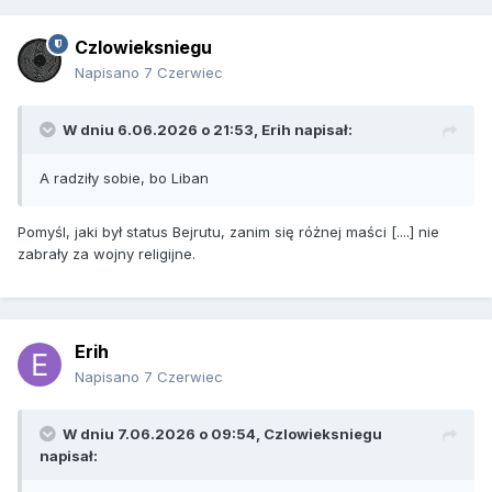
Czlowieksniegu
Napisano
7 Czerwiec
W dniu 6.06.2026 o 21:53,
Erih
napisał:
A radziły sobie, bo Liban
Pomyśl, jaki był status Bejrutu, zanim się różnej maści [....] nie
zabrały za wojny religijne.
Erih
Napisano
7 Czerwiec
W dniu 7.06.2026 o 09:54,
Czlowieksniegu
napisał: