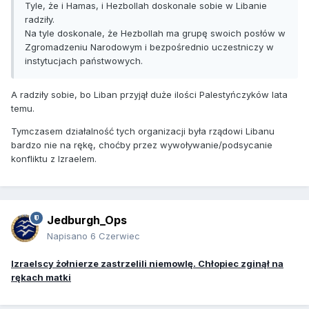
Tyle, że i Hamas, i Hezbollah doskonale sobie w Libanie
radziły.
Na tyle doskonale, że Hezbollah ma grupę swoich posłów w
Zgromadzeniu Narodowym i bezpośrednio uczestniczy w
instytucjach państwowych.
A radziły sobie, bo Liban przyjął duże ilości Palestyńczyków lata
temu.
Tymczasem działalność tych organizacji była rządowi Libanu
bardzo nie na rękę, choćby przez wywoływanie/podsycanie
konfliktu z Izraelem.
Jedburgh_Ops
Napisano
6 Czerwiec
Izraelscy żołnierze zastrzelili niemowlę. Chłopiec zginął na
rękach matki