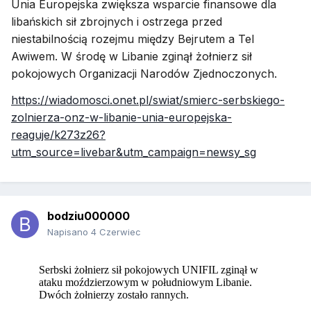
Unia Europejska zwiększa wsparcie finansowe dla
libańskich sił zbrojnych i ostrzega przed
niestabilnością rozejmu między Bejrutem a Tel
Awiwem. W środę w Libanie zginął żołnierz sił
pokojowych Organizacji Narodów Zjednoczonych.
https://wiadomosci.onet.pl/swiat/smierc-serbskiego-
zolnierza-onz-w-libanie-unia-europejska-
reaguje/k273z26?
utm_source=livebar&utm_campaign=newsy_sg
bodziu000000
Napisano
4 Czerwiec