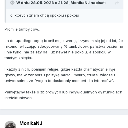
W dniu 28.05.2026 o 21:28,
MonikaNJ
napisał:
ci których znam chcą spokoju i pokoju
Promile tambylców...
Ja do upadłego będę bronił mojej wersji, trzymam się jej od lat, że
nikomu, wliczając zdecydowany % tambylców, państwa ościenne
i nie tylko, nie zależy na, już nawet nie pokoju, a spokoju w
tamtym zakątku.
I każdy z nich, pomijam religie, gdzie każda dramatycznie ryje
głowy, ma w zanadrzu politykę mikro i makro, frukta, władzę i
uniwersalne, że "wojna to doskonały moment dla interesów".
Pamiętajmy także o zbiorowych lub indywidualnych dysfunkcjach
intelektualnych.
MonikaNJ