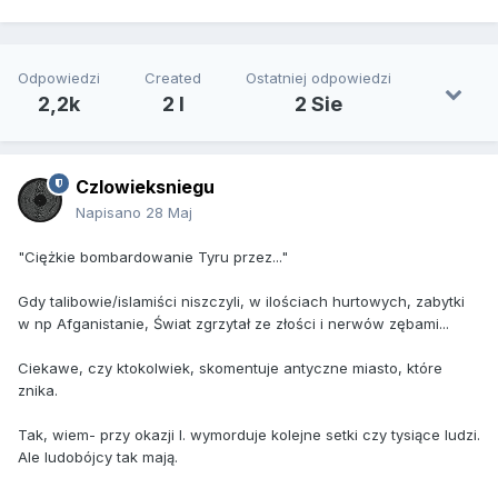
Odpowiedzi
Created
Ostatniej odpowiedzi
2,2k
2 l
2 Sie
Czlowieksniegu
Napisano
28 Maj
"
Ciężkie bombardowanie Tyru przez..."
Gdy talibowie/islamiści niszczyli, w ilościach hurtowych, zabytki
w np Afganistanie, Świat zgrzytał ze złości i nerwów zębami...
Ciekawe, czy ktokolwiek, skomentuje antyczne miasto, które
znika.
Tak, wiem- przy okazji I. wymorduje kolejne setki czy tysiące ludzi.
Ale ludobójcy tak mają.