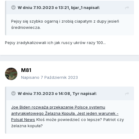
W dniu 7.10.2023 o 13:21,
bjar_1
napisał:
Pejsy się szybko ogarną i zrobią ciapatym z dupy jesień
średniowiecza.
Pejsy zradykalizowali ich jak ruscy ukrów razy 100...
M81
Napisano
7 Październik 2023
W dniu 7.10.2023 o 14:08,
Tyr
napisał:
Joe Biden rozważa przekazanie Polsce systemu
antyrakietowego Żelazna Kopuła. Jest jeden warunek -
Polsat News
Ktoś może powiedzieć co lepsze? Patriot czy
żelazna kopuła?