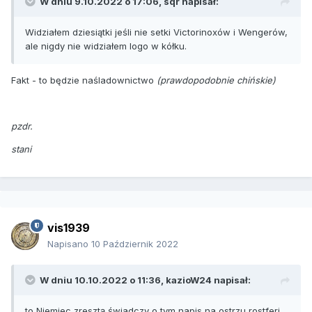
W dniu 9.10.2022 o 17:06,
sqr
napisał:
Widziałem dziesiątki jeśli nie setki Victorinoxów i Wengerów,
ale nigdy nie widziałem logo w kółku.
Fakt - to będzie naśladownictwo
(prawdopodobnie chińskie)
pzdr.
stani
vis1939
Napisano
10 Październik 2022
W dniu 10.10.2022 o 11:36,
kazioW24
napisał:
to Niemiec zresztą świadczy o tym napis na ostrzu rostferi