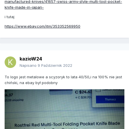
manufactured-knives/41657-swiss-army-style-multi-tool-pocket-
knife-made-in-japan-
i tutaj
https://www.ebay.com/itm/353352569950
kazioW24
Napisano
9 Październik 2022
To logo jest metalowe a scyzoryk to lata 40/50,i na 100% nie jest
chiński, na ebay był podobny