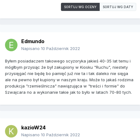
SORTUJ WG OCENY
SORTUJ WG DATY
Edmundo
Napisano
10 Październik 2022
Byłem posiadaczem takowego scyzoryka jakieś 40-35 lat temu i
mógłbym przysiąc że był zakupiony w Kiosku
"Ruchu", niestety
przysięgać nie będę bo pamięć już nie ta i tak daleko nie sięga
ale na pewno był kupiony w naszym kraju. Może to jakaś rodzima
produkcja "rzemieślnicza" nawiązująca w "treści i formie" do
Szwajcara no a wykonanie takie jak to było w latach 70-80 tych.
kazioW24
Napisano
10 Październik 2022