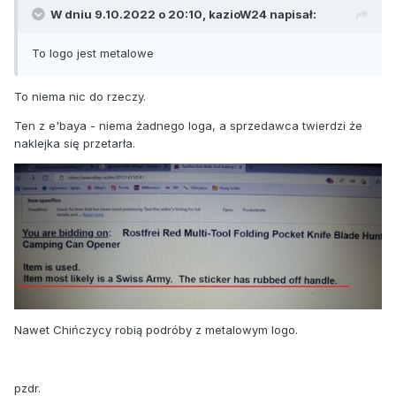
W dniu 9.10.2022 o 20:10,
kazioW24
napisał:
To logo jest metalowe
To niema nic do rzeczy.
Ten z e'baya - niema żadnego loga, a sprzedawca twierdzi że
naklejka się przetarła.
Nawet Chińczycy robią podróby z metalowym logo.
pzdr.