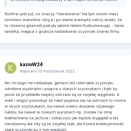
Rostfrei jeśli już, co znaczy "nierdzewna" Na tym swoim masz
mnóstwo wykwitów rdzy,a i po stanie krawędzi ostrzy widać, że
to rdzewny gównolit pokryty jakimś niklem.Podsumowując - tania
tandeta, mająca z grubsza naśladować scyzoryki znanej firmy.
kazioW24
Napisano
10 Październik 2022
Nic niczego nie naśladuje, gerlach też robił takie scyzoryki,
odrobina wyobraźni i pojęcia o starych scyzorykach i było by
jasne że przekładki między ostrzami są ze zwykłej węglówki. A
wiek i wilgoć powoduje że nalot pojawia się na ostrzach to norma
w strych scyzorykach, ba nawet srebro dostanie rdzawego
nalotu, ba nawet w nowych wyrobach np. zostaw na zimę
leathermana na jachcie i zobaczysz jak będzie wyglądał a też
nierdzewny ale nity są ze zwykłej stali, ale trzeba kolekcjonować
stare scyzoryki by o tym wiedzieć.