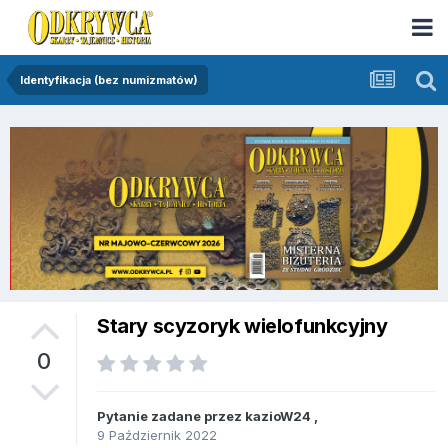
Identyfikacja (bez numizmatów)
Stary scyzoryk wielofunkcyjny
0
Pytanie zadane przez
kazioW24
,
9 Październik 2022