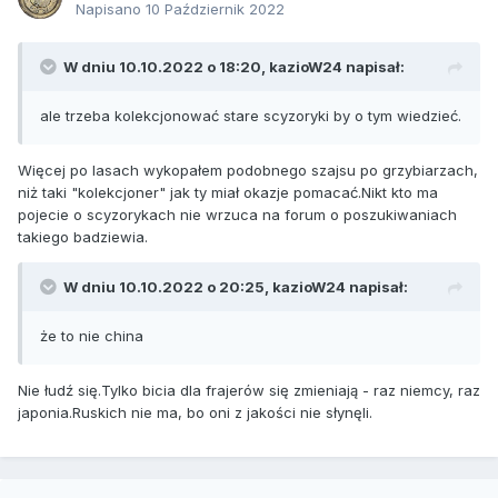
Napisano
10 Październik 2022
W dniu 10.10.2022 o 18:20,
kazioW24
napisał:
ale trzeba kolekcjonować stare scyzoryki by o tym wiedzieć.
Więcej po lasach wykopałem podobnego szajsu po grzybiarzach,
niż taki "kolekcjoner" jak ty miał okazje pomacać.Nikt kto ma
pojecie o scyzorykach nie wrzuca na forum o poszukiwaniach
takiego badziewia.
W dniu 10.10.2022 o 20:25,
kazioW24
napisał:
że to nie china
Nie łudź się.Tylko bicia dla frajerów się zmieniają - raz niemcy, raz
japonia.Ruskich nie ma, bo oni z jakości nie słynęli.