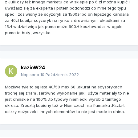
z Julii czy też innego marketu co w sklepie po 6 zł można kupić i
uważasz się za eksperta i potem podchodzi do mnie tego typu
spec i zdziwiony ze scyzoryk za 1500zł bo on lepszego kandara
za 40zł kupił,a scyzoryk na rynku z drewnianymi okładkami za
15zł widział więc jak puma może 600zł kosztować a w ogóle
puma to buty ,wszystko.
kazioW24
Napisano
10 Październik 2022
Mozliwe tyle to są lata 40/50 max 60 ,akurat na scyzorykach
trochę się znam ,zarówno wykonanie jak i użyte materiały to nie
jest chińskie na 100% ,to typowy niemiecki wyrób z tamtego
okresu. Zresztą kupiony też w Niemczech na flumarku .Kształt
ostrzy nożyczek i innych elementów to nie jest made in china.