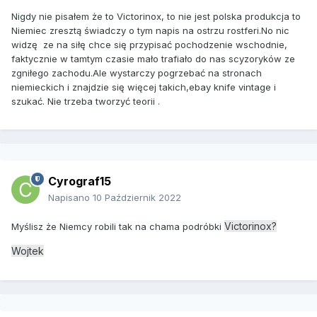
Nigdy nie pisałem że to Victorinox, to nie jest polska produkcja to
Niemiec zresztą świadczy o tym napis na ostrzu rostferi.No nic
widzę ze na siłę chce się przypisać pochodzenie wschodnie,
faktycznie w tamtym czasie mało trafiało do nas scyzoryków ze
zgniłego zachodu.Ale wystarczy pogrzebać na stronach
niemieckich i znajdzie się więcej takich,ebay knife vintage i
szukać. Nie trzeba tworzyć teorii .
Cyrograf15
Napisano
10 Październik 2022
Victorinox?
Myślisz że Niemcy robili tak na chama podróbki
Wojtek