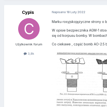
Cypis
Napisano
18 Luty 2022
Marku rosyjskojęzyczne strony o bo
W opisie bezpiecznika AGM-1 stos
się od korpusu bomby. W bombach 
Co ciekawe , część bomb AO-2.5 
Użytkownik forum
3,8k