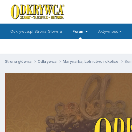
Odkrywca.pl Strona Główna
Forum
Aktywność
Strona główna
Odkrywca
Marynarka, Lotnictwo i okolice
Bomb