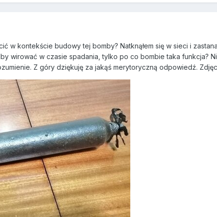
 w kontekście budowy tej bomby? Natknąłem się w sieci i zastanaw
 aby wirować w czasie spadania, tylko po co bombie taka funkcja? 
ozumienie. Z góry dziękuję za jakąś merytoryczną odpowiedź. Zdjęci