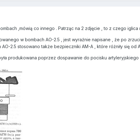
mbach ,mówią co innego . Patrząc na 2 zdjęcie , to z czego iglica 
owanego w bombach AO-2.5 , jest wyraźnie napisane , że po zrzuci
AO-2.5 stosowano także bezpieczniki AM-A , które różniły się od 
była produkowana poprzez dospawanie do pocisku artyleryjskiego 