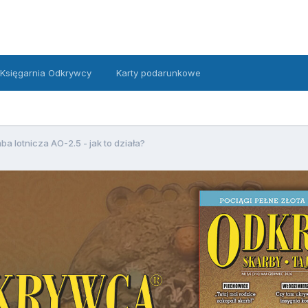
Księgarnia Odkrywcy
Karty podarunkowe
a lotnicza AO-2.5 - jak to działa?