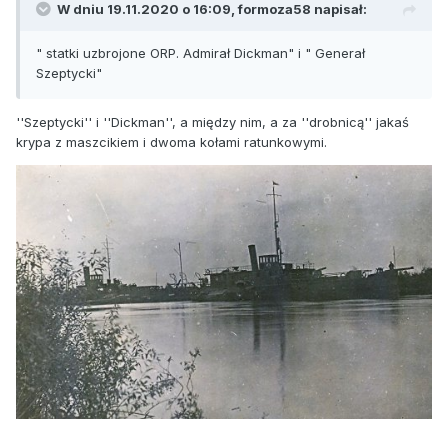
W dniu 19.11.2020 o 16:09,
formoza58
napisał:
" statki uzbrojone ORP. Admirał Dickman" i " Generał
Szeptycki"
''Szeptycki'' i ''Dickman'', a między nim, a za ''drobnicą'' jakaś
krypa z maszcikiem i dwoma kołami ratunkowymi.