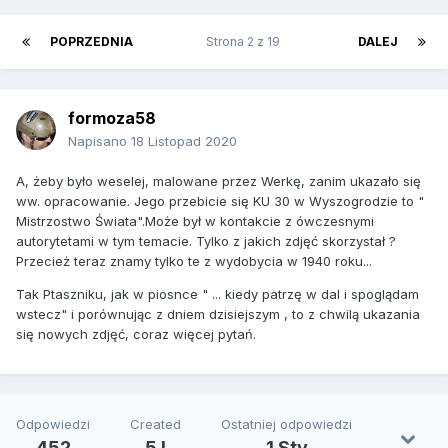
POPRZEDNIA
Strona 2 z 19
DALEJ
formoza58
Napisano
18 Listopad 2020
A, żeby było weselej, malowane przez Werkę, zanim ukazało się
ww. opracowanie. Jego przebicie się KU 30 w Wyszogrodzie to "
Mistrzostwo Świata".Może był w kontakcie z ówczesnymi
autorytetami w tym temacie. Tylko z jakich zdjęć skorzystał ?
Przecież teraz znamy tylko te z wydobycia w 1940 roku...
Tak Ptaszniku, jak w piosnce " ... kiedy patrzę w dal i spoglądam
wstecz" i porównując z dniem dzisiejszym , to z chwilą ukazania
się nowych zdjęć, coraz więcej pytań.
Odpowiedzi
Created
Ostatniej odpowiedzi
452
5 l
1 Sty