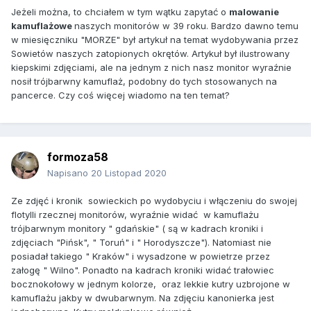
Jeżeli można, to chciałem w tym wątku zapytać o
malowanie
kamuflażowe
naszych monitorów w 39 roku. Bardzo dawno temu
w miesięczniku "MORZE" był artykuł na temat wydobywania przez
Sowietów naszych zatopionych okrętów. Artykuł był ilustrowany
kiepskimi zdjęciami, ale na jednym z nich nasz monitor wyraźnie
nosił trójbarwny kamuflaż, podobny do tych stosowanych na
pancerce. Czy coś więcej wiadomo na ten temat?
formoza58
Napisano
20 Listopad 2020
Ze zdjęć i kronik sowieckich po wydobyciu i włączeniu do swojej
flotylli rzecznej monitorów, wyraźnie widać w kamuflażu
trójbarwnym monitory " gdańskie" ( są w kadrach kroniki i
zdjęciach "Pińsk", " Toruń" i " Horodyszcze"). Natomiast nie
posiadał takiego " Kraków" i wysadzone w powietrze przez
załogę " Wilno". Ponadto na kadrach kroniki widać trałowiec
bocznokołowy w jednym kolorze, oraz lekkie kutry uzbrojone w
kamuflażu jakby w dwubarwnym. Na zdjęciu kanonierka jest