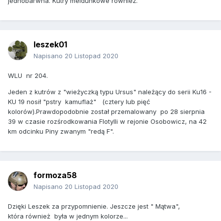
jednobarwna. Kutry meldunkowe również.
leszek01
Napisano
20 Listopad 2020
WLU nr 204.
Jeden z kutrów z "wieżyczką typu Ursus" należący do serii Ku16 -
KU 19 nosił "pstry kamuflaż" (cztery lub pięć
kolorów).Prawdopodobnie został przemalowany po 28 sierpnia
39 w czasie rozśrodkowania Flotylli w rejonie Osobowicz, na 42
km odcinku Piny zwanym "redą F".
formoza58
Napisano
20 Listopad 2020
Dzięki Leszek za przypomnienie. Jeszcze jest " Mątwa",
która również była w jednym kolorze...