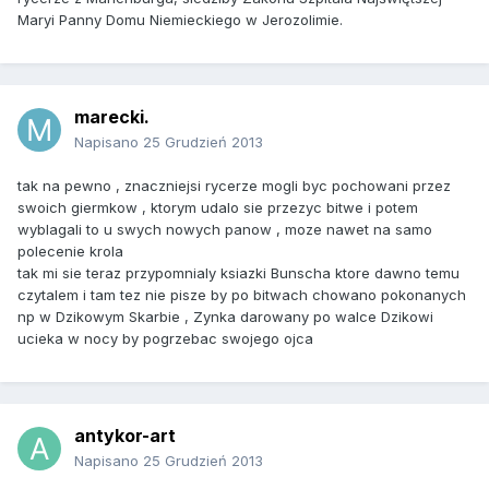
Maryi Panny Domu Niemieckiego w Jerozolimie.
marecki.
Napisano
25 Grudzień 2013
tak na pewno , znaczniejsi rycerze mogli byc pochowani przez
swoich giermkow , ktorym udalo sie przezyc bitwe i potem
wyblagali to u swych nowych panow , moze nawet na samo
polecenie krola
tak mi sie teraz przypomnialy ksiazki Bunscha ktore dawno temu
czytalem i tam tez nie pisze by po bitwach chowano pokonanych
np w Dzikowym Skarbie , Zynka darowany po walce Dzikowi
ucieka w nocy by pogrzebac swojego ojca
antykor-art
Napisano
25 Grudzień 2013