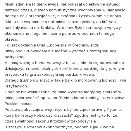
Moim zdaniem H. Sienkiewicz, nie pokazał obiektywnie sytuacji
tamtego czasu, dlatego komunistyczne wychowanie w nienawiści
do tego co Chrześcijańskie, niektórym użytkownikom się odbija.
Nikt tu nie wspomniał o unii miast Hanzeatyckich, do których
należały miasta np. Kraków, Wrocław. Były to znaczące wpływy
ekonomiczne i tego nie można pomijać w ocenach tamtego
okresu.
To jest dokładnie Unia Europejska w Średniowieczu.
Bitwy pod Grunwaldem nie można wyłączać z tamtej sytuacji
politycznej.
A samą wojnę o honor wewnątrz tej Unii, nie da się porównać do
dzisiejszych nawet lokalnych konfliktów, a bardziej do gry, w tym
przypadku ta gra zakończyła się bardzo krwawo.
Dlatego trudno uwierzyć w takie bajki o mordowaniu ludności, wsi
Krzyżackich.
Chociaż nie wykluczone, że takie wypadki mogły się zdarzać w
takiej zbiorowości" np. w konflikcie o ładne kobiety, jak w każdym
Polskim mieście.
Podstawą obyczajów wojennych, był porządek prawny. Pytanie,
który był lepszy Polski czy Krzyżacki? Zgodne jest tylko to, że
czas świetności zakonu Krzyżaków zakończył się
u szczytu sukcesów ekonomicznych, podobnie jak 2 wojna