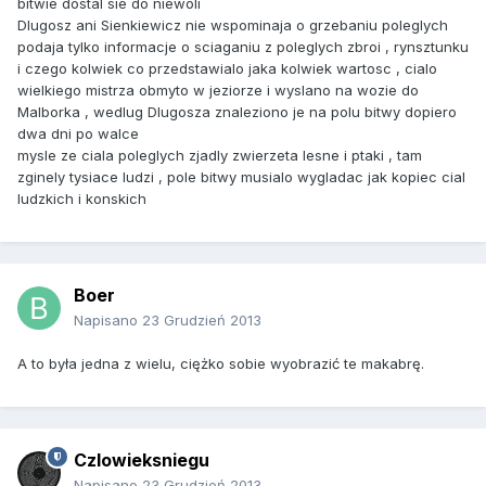
bitwie dostal sie do niewoli
Dlugosz ani Sienkiewicz nie wspominaja o grzebaniu poleglych
podaja tylko informacje o sciaganiu z poleglych zbroi , rynsztunku
i czego kolwiek co przedstawialo jaka kolwiek wartosc , cialo
wielkiego mistrza obmyto w jeziorze i wyslano na wozie do
Malborka , wedlug Dlugosza znaleziono je na polu bitwy dopiero
dwa dni po walce
mysle ze ciala poleglych zjadly zwierzeta lesne i ptaki , tam
zginely tysiace ludzi , pole bitwy musialo wygladac jak kopiec cial
ludzkich i konskich
Boer
Napisano
23 Grudzień 2013
A to była jedna z wielu, ciężko sobie wyobrazić te makabrę.
Czlowieksniegu
Napisano
23 Grudzień 2013