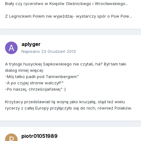
Biały czy rycerstwo w Księstw Oleśnickiego i Wrocławskiego...
Z Legnickiem Polem nie wyjeżdżaj- wystarczy spór o Psie Pole...
aplyger
Napisano
23 Grudzień 2013
A trylogii husyckiej Sapkowskiego nie czytali, ha? Był tam taki
dialog mniej więcej:
-Mój tatko padli pod Tannenbergiem"
-A po czyjej stronie walczył?"
-Po naszej, chrześcijańskiej" :)
Krzyżacy przedstawiali tę wojnę jako krucjatę, stąd też wielu
rycerzy z całej Europy przyłączyło się do nich, również Polaków.
piotr01051989