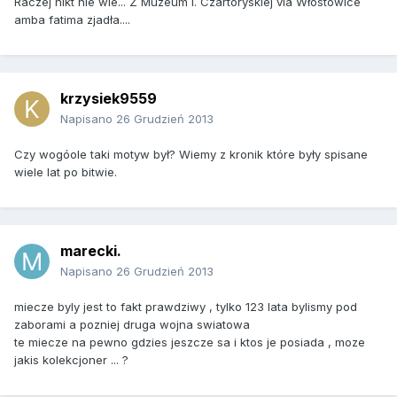
Raczej nikt nie wie... Z Muzeum I. Czartoryskiej via Włostowice
amba fatima zjadła....
krzysiek9559
Napisano
26 Grudzień 2013
Czy wogóole taki motyw był? Wiemy z kronik które były spisane
wiele lat po bitwie.
marecki.
Napisano
26 Grudzień 2013
miecze byly jest to fakt prawdziwy , tylko 123 lata bylismy pod
zaborami a pozniej druga wojna swiatowa
te miecze na pewno gdzies jeszcze sa i ktos je posiada , moze
jakis kolekcjoner ... ?