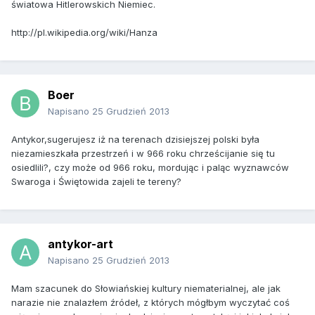
światowa Hitlerowskich Niemiec.
http://pl.wikipedia.org/wiki/Hanza
Boer
Napisano
25 Grudzień 2013
Antykor,sugerujesz iż na terenach dzisiejszej polski była
niezamieszkała przestrzeń i w 966 roku chrześcijanie się tu
osiedlili?, czy może od 966 roku, mordując i paląc wyznawców
Swaroga i Świętowida zajeli te tereny?
antykor-art
Napisano
25 Grudzień 2013
Mam szacunek do Słowiańskiej kultury niematerialnej, ale jak
narazie nie znalazłem źródeł, z których mógłbym wyczytać coś