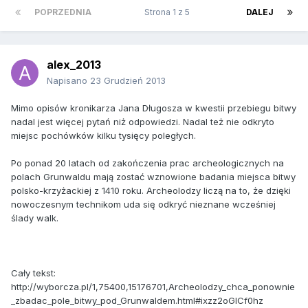
POPRZEDNIA
Strona 1 z 5
DALEJ
alex_2013
Napisano
23 Grudzień 2013
Mimo opisów kronikarza Jana Długosza w kwestii przebiegu bitwy
nadal jest więcej pytań niż odpowiedzi. Nadal też nie odkryto
miejsc pochówków kilku tysięcy poległych.
Po ponad 20 latach od zakończenia prac archeologicznych na
polach Grunwaldu mają zostać wznowione badania miejsca bitwy
polsko-krzyżackiej z 1410 roku. Archeolodzy liczą na to, że dzięki
nowoczesnym technikom uda się odkryć nieznane wcześniej
ślady walk.
Cały tekst:
http://wyborcza.pl/1,75400,15176701,Archeolodzy_chca_ponownie
_zbadac_pole_bitwy_pod_Grunwaldem.html#ixzz2oGlCf0hz