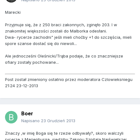
Marecki
Przyjmuje się, że z 250 braci zakonnych, zginęło 203. I w
znakomitej większości zostali do Malborka odesłani.
Dwa- rycerze zachodni" jeśli mieli choćby +1 do szczęścia, mieli
spore szanse dostać się do niewoli...
Ale jednocześni Oleśnicki/Trąba podaje, że co znaczniejsze
ofiary zostały pochowane...
Post został zmieniony ostatnio przez moderatora Czlowieksniegu
21:24 23-12-2013
Boer
Napisano
23 Grudzień 2013
Znaczy ,w imię Boga się te rzezie odbywały?, skoro walczyli
rycerze z Marienburga, siedziby Zakonu Szpitala Najświętszej