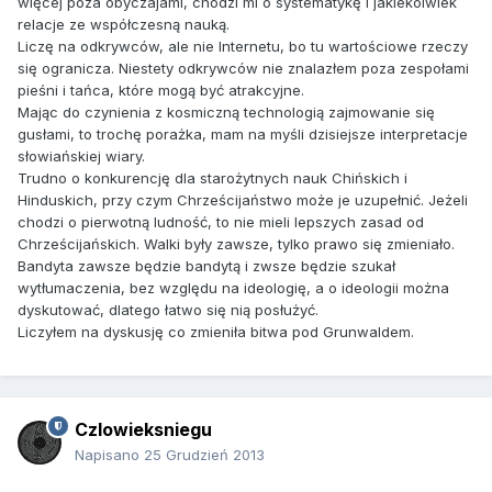
więcej poza obyczajami, chodzi mi o systematykę i jakiekolwiek
relacje ze współczesną nauką.
Liczę na odkrywców, ale nie Internetu, bo tu wartościowe rzeczy
się ogranicza. Niestety odkrywców nie znalazłem poza zespołami
pieśni i tańca, które mogą być atrakcyjne.
Mając do czynienia z kosmiczną technologią zajmowanie się
gusłami, to trochę porażka, mam na myśli dzisiejsze interpretacje
słowiańskiej wiary.
Trudno o konkurencję dla starożytnych nauk Chińskich i
Hinduskich, przy czym Chrześcijaństwo może je uzupełnić. Jeżeli
chodzi o pierwotną ludność, to nie mieli lepszych zasad od
Chrześcijańskich. Walki były zawsze, tylko prawo się zmieniało.
Bandyta zawsze będzie bandytą i zwsze będzie szukał
wytłumaczenia, bez względu na ideologię, a o ideologii można
dyskutować, dlatego łatwo się nią posłużyć.
Liczyłem na dyskusję co zmieniła bitwa pod Grunwaldem.
Czlowieksniegu
Napisano
25 Grudzień 2013