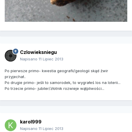
Czlowieksniegu
Napisano
11 Lipiec 2013
Po pierwsze primo- kwestia geografii/geologii skąd żwir
przyjechał..
Po drugie primo- jeśli to samorodek, to wygrałeś los na loterii...
Po trzecie primo- jubiler/złotnik rozwieje wątpliwości...
karol999
Napisano
11 Lipiec 2013