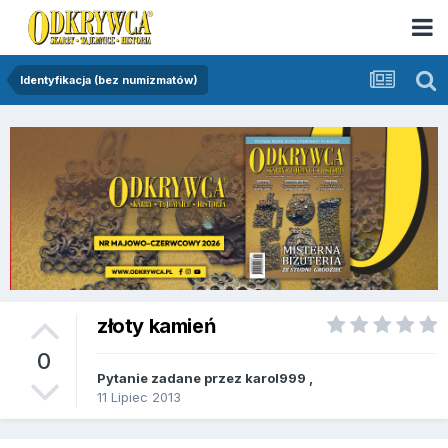
Identyfikacja (bez numizmatów)
złoty kamień
0
Pytanie zadane przez
karol999
,
11 Lipiec 2013