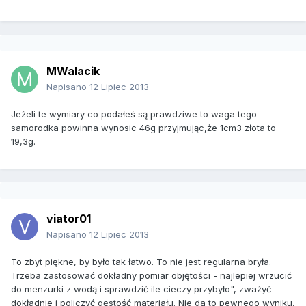
MWalacik
Napisano
12 Lipiec 2013
Jeżeli te wymiary co podałeś są prawdziwe to waga tego
samorodka powinna wynosic 46g przyjmując,że 1cm3 złota to
19,3g.
viator01
Napisano
12 Lipiec 2013
To zbyt piękne, by było tak łatwo. To nie jest regularna bryła.
Trzeba zastosować dokładny pomiar objętości - najlepiej wrzucić
do menzurki z wodą i sprawdzić ile cieczy przybyło", zważyć
dokładnie i policzyć gęstość materiału. Nie da to pewnego wyniku,