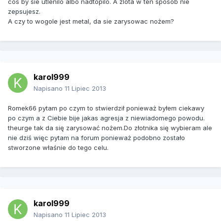
cos by sie utlenilo albo nadtopilo. A zlota w ten sposob nie
zepsujesz.
A czy to wogole jest metal, da sie zarysowac nożem?
karol999
Napisano
11 Lipiec 2013
Romek66 pytam po czym to stwierdził ponieważ byłem ciekawy
po czym a z Ciebie bije jakas agresja z niewiadomego powodu.
theurge tak da się zarysować nożem.Do złotnika się wybieram ale
nie dziś więc pytam na forum ponieważ podobno zostało
stworzone właśnie do tego celu.
karol999
Napisano
11 Lipiec 2013