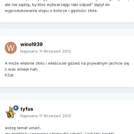
ale nie sądzę, by ktoś wytwarzając taki odpad" dążył do
wyprodukowania stopu o kolorze i gęstości złota.
wino1939
Napisano
11 Wrzesień 2013
A może właśnie złoto i właściciel gdzieś na prywatnym jachcie się
z was śmieje hah.
PZdr
tyfus
Napisano
11 Wrzesień 2013
widzę temat umarł...
ale niektórzy uprawiają sztukę dla sztuki", czyli taki zwykły,