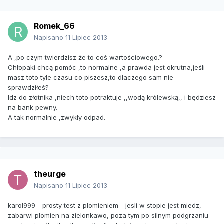
Romek_66
Napisano
11 Lipiec 2013
A ,po czym twierdzisz że to coś wartościowego.?
Chłopaki chcą pomóc ,to normalne ,a prawda jest okrutna,jeśli
masz toto tyle czasu co piszesz,to dlaczego sam nie
sprawdziłeś?
Idz do złotnika ,niech toto potraktuje ,,wodą królewską,, i będziesz
na bank pewny.
A tak normalnie ,zwykły odpad.
theurge
Napisano
11 Lipiec 2013
karol999 - prosty test z plomieniem - jesli w stopie jest miedz,
zabarwi plomien na zielonkawo, poza tym po silnym podgrzaniu