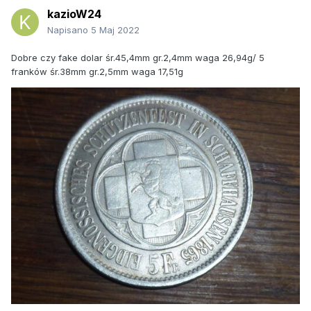
kazioW24
Napisano
5 Maj 2022
Dobre czy fake dolar śr.45,4mm gr.2,4mm waga 26,94g/ 5
franków śr.38mm gr.2,5mm waga 17,51g