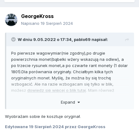
GeorgeKross
Napisano
19 Sierpień 2024
W dniu 9.05.2022 o 17:34,
pablo69
napisał:
Po pierwsze wagowymiar(nie zgodny),po drugie
powierzchnia monet(bąbelki wżery wskazują na odlew), a
po trzecie rysunek monet,a po czwarte rant monety (1 dolar
1801).Dla porównania oryginały. Chciałbym kilka tych
oryginalnych monet. Myślę, że można by się trochę
wzbogacić. Ale na razie wzbogacam się tylko w blik,
możesz
dowiedz się więcej o blik tutaj
. Mam również
monetę z 1879 roku. Ale nie chcę brać monety do
Expand
sprawdzenia. Boję się, że powiedzą mi, że „to podróbka”.
https://en.numista.com/catalogue/pieces23359.html
,
https:
//en.numista.com/catalogue/pieces17140.html
Wyobrażam sobie ile kosztuje oryginał.
Pozdrawiam
Edytowane
19 Sierpień 2024
przez GeorgeKross