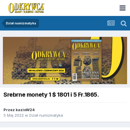
Dział numizmatyka
Srebrne monety 1 $ 1801 i 5 Fr.1865.
Przez
kazioW24
5 Maj 2022
w
Dział numizmatyka