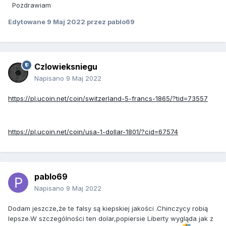
Pozdrawiam
Edytowane
9 Maj 2022
przez pablo69
Czlowieksniegu
Napisano
9 Maj 2022
https://pl.ucoin.net/coin/switzerland-5-francs-1865/?tid=73557
https://pl.ucoin.net/coin/usa-1-dollar-1801/?cid=67574
pablo69
Napisano
9 Maj 2022
Dodam jeszcze,że te falsy są kiepskiej jakości .Chinczycy robią
lepsze.W szczególności ten dolar,popiersie Liberty wygląda jak z