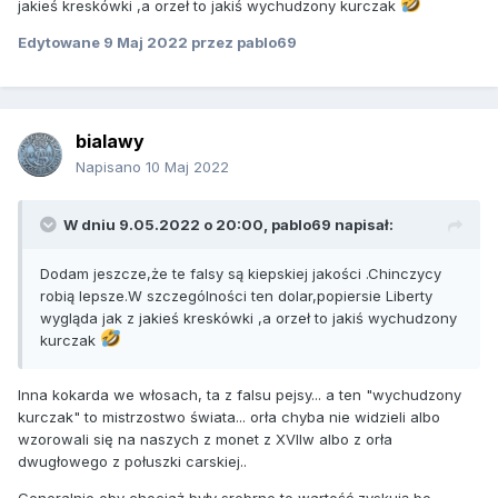
jakieś kreskówki ,a orzeł to jakiś wychudzony kurczak
Edytowane
9 Maj 2022
przez pablo69
bialawy
Napisano
10 Maj 2022
W dniu 9.05.2022 o 20:00,
pablo69
napisał:
Dodam jeszcze,że te falsy są kiepskiej jakości .Chinczycy
robią lepsze.W szczególności ten dolar,popiersie Liberty
wygląda jak z jakieś kreskówki ,a orzeł to jakiś wychudzony
kurczak
Inna kokarda we włosach, ta z falsu pejsy... a ten "wychudzony
kurczak" to mistrzostwo świata... orła chyba nie widzieli albo
wzorowali się na naszych z monet z XVIIw albo z orła
dwugłowego z połuszki carskiej..