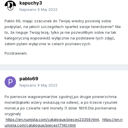
kapuchy3
Napisano
9 Maj 2022
Pablo 69, mając szacunek do Twojej wiedzy pozwolę sobie
podpytać, na jakich szczegółach oparłeś swoje twierdzenie? Nie
to, że neguje Twoją tezę, tylko ja nie pozwoliłbym sobie na tak
kategoryczną wypowiedź wyłącznie na podstawie tych zdjęć,
zatem pytam wyłącznie w celach poznawczych.
Pozdrawiam.
pablo69
Napisano
9 Maj 2022
Po pierwsze wagowymiar(nie zgodny),po drugie powierzchnia
monet(bąbelki wżery wskazują na odlew), a po trzecie rysunek
monet,a po czwarte rant monety (1 dolar 1801).Dla porównania
oryginały
https://en.numista.com/catalogue/pieces23359.html
,
https://en.n
umista.com/catalogue/pieces17140.html