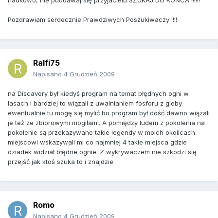
naukowo, nie poddawaj się przyjacielu SZUKAJ DO KOŃCA !!!!!!
Pozdrawiam serdecznie Prawdziwych Poszukiwaczy !!!!
Ralfi75
Napisano
4 Grudzień 2009
na Discavery był kiedyś program na temat błędnych ogni w
lasach i bardziej to wiązali z uwalnianiem fosforu z gleby
ewentualnie tu mogę się mylić bo program był dość dawno wiązali
je też ze zbiorowymi mogiłami. A pomiędzy ludem z pokolenia na
pokolenie są przekazywane takie legendy w moich okolicach
miejscowi wskazywali mi co najmniej 4 takie miejsca gdzie
dziadek widział błędne ognie. Z wykrywaczem nie szkodzi się
przejść jak ktoś szuka to i znajdzie .
Romo
Napisano
4 Grudzień 2009