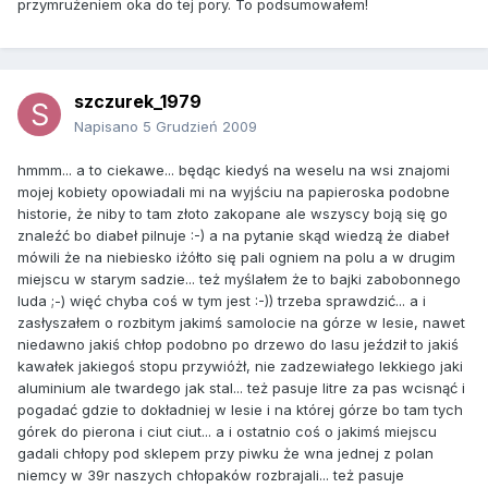
przymrużeniem oka do tej pory. To podsumowałem!
szczurek_1979
Napisano
5 Grudzień 2009
hmmm... a to ciekawe... będąc kiedyś na weselu na wsi znajomi
mojej kobiety opowiadali mi na wyjściu na papieroska podobne
historie, że niby to tam złoto zakopane ale wszyscy boją się go
znaleźć bo diabeł pilnuje :-) a na pytanie skąd wiedzą że diabeł
mówili że na niebiesko iżółto się pali ogniem na polu a w drugim
miejscu w starym sadzie... też myślałem że to bajki zabobonnego
luda ;-) więć chyba coś w tym jest :-)) trzeba sprawdzić... a i
zasłyszałem o rozbitym jakimś samolocie na górze w lesie, nawet
niedawno jakiś chłop podobno po drzewo do lasu jeździł to jakiś
kawałek jakiegoś stopu przywióżł, nie zadzewiałego lekkiego jaki
aluminium ale twardego jak stal... też pasuje litre za pas wcisnąć i
pogadać gdzie to dokładniej w lesie i na której górze bo tam tych
górek do pierona i ciut ciut... a i ostatnio coś o jakimś miejscu
gadali chłopy pod sklepem przy piwku że wna jednej z polan
niemcy w 39r naszych chłopaków rozbrajali... też pasuje