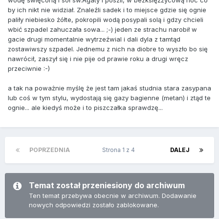
wodę święconą i sół sw.Agaty i poszli, w bezksięźżycową noc co
by ich nikt nie widział. Znaleźli sadek i to miejsce gdzie się ognie
paliły niebiesko żółte, pokropili wodą posypali solą i gdzy chcieli
wbić szpadel zahuczała sowa... ;-) jeden ze strachu narobił w
gacie drugi momentalnie wytrzeźwial i dali dyla z tamtąd
zostawiwszy szpadel. Jednemu z nich na diobre to wyszło bo się
nawrócił, zaszył się i nie pije od prawie roku a drugi wręcz
przeciwnie :-)
a tak na poważnie myślę że jest tam jakaś studnia stara zasypana
lub coś w tym stylu, wydostają się gazy bagienne (metan) i ztąd te
ognie... ale kiedyś może i to piszczałka sprawdzę...
POPRZEDNIA
Strona 1 z 4
DALEJ
Temat został przeniesiony do archiwum
Ten temat przebywa obecnie w archiwum. Dodawanie
nowych odpowiedzi zostało zablokowane.