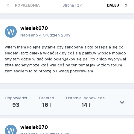
POPRZEDNIA
Strona 1 z 4
DALEJ
wiesiek670
Napisano
4 Grudzień 2009
witam mam kolejne pytanie,czy zakopane złoto przepala się co
siedem lat?z daleka widać jak by coś się paliło.w wiosce mojego
taty tam gdzie widać było ogień,jakby się palił to chłop wyorywał
złote monety.może ktoś wie coś na ten temat.jak w złom forum
zamieściłem to to proszę o uwagę.pozdrawiam
Odpowiedzi
Created
Ostatniej odpowiedzi
93
16 l
14 l
wiesiek670