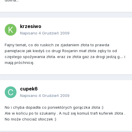
dolina...
krzesiwo
Napisano
4 Grudzień 2009
Fajny temat, co do ruskich ze zjadaniem złota to prawda
pamiętacie jak kiedyś co drugi Rosjanin miał złote zęby to od
częstego spożywania złota. eraz ze złota gaz za drogi jedzą g.... i
mają próchnicę.
cupek6
Napisano
4 Grudzień 2009
No i chyba dopadła co poniektórych gorączka złota :)
Ale w końcu po to szukamy . A nuż się komuś trafi kuferek złota .
No może chociaż słoiczek :)