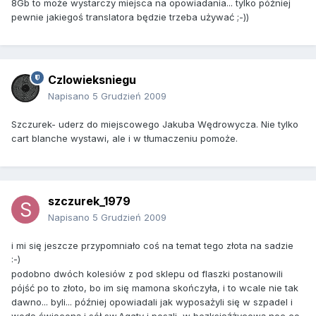
8Gb to może wystarczy miejsca na opowiadania... tylko później
pewnie jakiegoś translatora będzie trzeba używać ;-))
Czlowieksniegu
Napisano
5 Grudzień 2009
Szczurek- uderz do miejscowego Jakuba Wędrowycza. Nie tylko
cart blanche wystawi, ale i w tłumaczeniu pomoże.
szczurek_1979
Napisano
5 Grudzień 2009
i mi się jeszcze przypomniało coś na temat tego złota na sadzie
:-)
podobno dwóch kolesiów z pod sklepu od flaszki postanowili
pójść po to złoto, bo im się mamona skończyła, i to wcale nie tak
dawno... byli... później opowiadali jak wyposażyli się w szpadel i