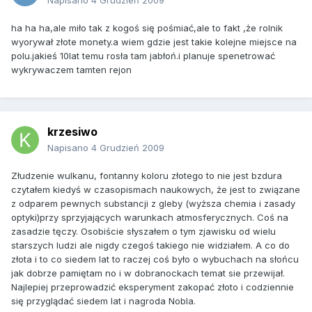
Napisano
4 Grudzień 2009
ha ha ha,ale miło tak z kogoś się pośmiać,ale to fakt ,że rolnik
wyorywał złote monety.a wiem gdzie jest takie kolejne miejsce na
polu.jakieś 10lat temu rosła tam jabłoń.i planuje spenetrować
wykrywaczem tamten rejon
krzesiwo
Napisano
4 Grudzień 2009
Złudzenie wulkanu, fontanny koloru złotego to nie jest bzdura
czytałem kiedyś w czasopismach naukowych, że jest to związane
z odparem pewnych substancji z gleby (wyższa chemia i zasady
optyki)przy sprzyjających warunkach atmosferycznych. Coś na
zasadzie tęczy. Osobiście słyszałem o tym zjawisku od wielu
starszych ludzi ale nigdy czegoś takiego nie widziałem. A co do
złota i to co siedem lat to raczej coś było o wybuchach na słońcu
jak dobrze pamiętam no i w dobranockach temat sie przewijał.
Najlepiej przeprowadzić eksperyment zakopać złoto i codziennie
się przyglądać siedem lat i nagroda Nobla.