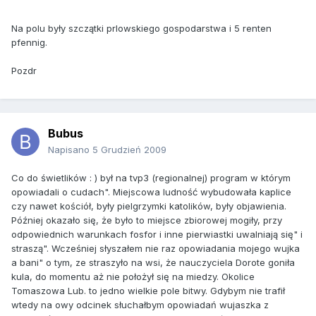
Na polu były szczątki prlowskiego gospodarstwa i 5 renten
pfennig.
Pozdr
Bubus
Napisano
5 Grudzień 2009
Co do świetlików : ) był na tvp3 (regionalnej) program w którym
opowiadali o cudach". Miejscowa ludność wybudowała kaplice
czy nawet kościół, były pielgrzymki katolików, były objawienia.
Później okazało się, że było to miejsce zbiorowej mogiły, przy
odpowiednich warunkach fosfor i inne pierwiastki uwalniają się" i
straszą". Wcześniej słyszałem nie raz opowiadania mojego wujka
a bani" o tym, ze straszyło na wsi, że nauczyciela Dorote goniła
kula, do momentu aż nie położył się na miedzy. Okolice
Tomaszowa Lub. to jedno wielkie pole bitwy. Gdybym nie trafił
wtedy na owy odcinek słuchałbym opowiadań wujaszka z