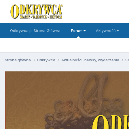
Odkrywca.pl Strona Główna
Forum
Aktywność
Strona główna
Odkrywca
Aktualności, newsy, wydarzenia
Se