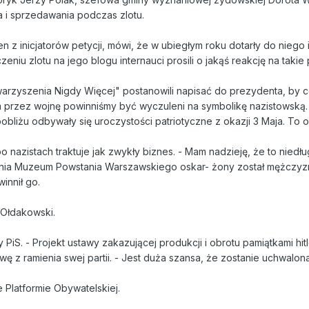
 i sprzedawania podczas zlotu.
en z inicjatorów petycji, mówi, że w ubiegłym roku dotarły do niego
iu zlotu na jego blogu internauci prosili o jakąś reakcję na takie 
zyszenia Nigdy Więcej" postanowili napisać do prezydenta, by coś
przez wojnę powinniśmy być wyczuleni na symbolikę nazistowską. Na
obliżu odbywały się uroczystości patriotyczne z okazji 3 Maja. To o
 nazistach traktuje jak zwykły biznes. - Mam nadzieję, że to niedł
sienia Muzeum Powstania Warszawskiego oskar- żony został mężczyz
innił go.
 Ołdakowski.
 PiS. - Projekt ustawy zakazującej produkcji i obrotu pamiątkami hitl
awę z ramienia swej partii. - Jest duża szansa, że zostanie uchwalo
 Platformie Obywatelskiej.