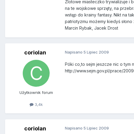
Zlotowe miasteczko trywializuje i
na te wojskowe sprzęty, na przebr
wstęp do krainy fantasy. Nikt na ta
patriotyzmu możemy kiedyś słono z
Marcin Rybak, Jacek Drost
coriolan
Napisano
5 Lipiec 2009
Póki co,to sejm jeszcze nic o tym 
http://www.sejm.gov.pl/prace/200
Użytkownik forum
3,4k
coriolan
Napisano
5 Lipiec 2009