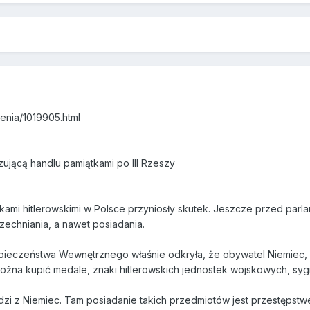
zenia/1019905.html
zującą handlu pamiątkami po III Rzeszy
kami hitlerowskimi w Polsce przyniosły skutek. Jeszcze przed par
zechniania, a nawet posiadania.
pieczeństwa Wewnętrznego właśnie odkryła, że obywatel Niemiec, U
można kupić medale, znaki hitlerowskich jednostek wojskowych, syg
dzi z Niemiec. Tam posiadanie takich przedmiotów jest przestępstw