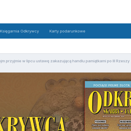
Księgarnia Odkrywcy
Karty podarunkowe
jm przyjmie w lipcu ustawę zakazującą handlu pamiątkami po III Rzeszy