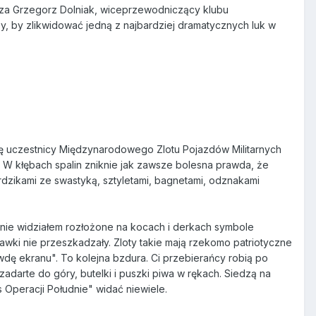
dza Grzegorz Dolniak, wiceprzewodniczący klubu
, by zlikwidować jedną z najbardziej dramatycznych luk w
 się uczestnicy Międzynarodowego Zlotu Pojazdów Militarnych
w. W kłębach spalin zniknie jak zawsze bolesna prawda, że
rdzikami ze swastyką, sztyletami, bagnetami, odznakami
tnie widziałem rozłożone na kocach i derkach symbole
tawki nie przeszkadzały. Zloty takie mają rzekomo patriotyczne
wdę ekranu". To kolejna bzdura. Ci przebierańcy robią po
darte do góry, butelki i puszki piwa w rękach. Siedzą na
 Operacji Południe" widać niewiele.