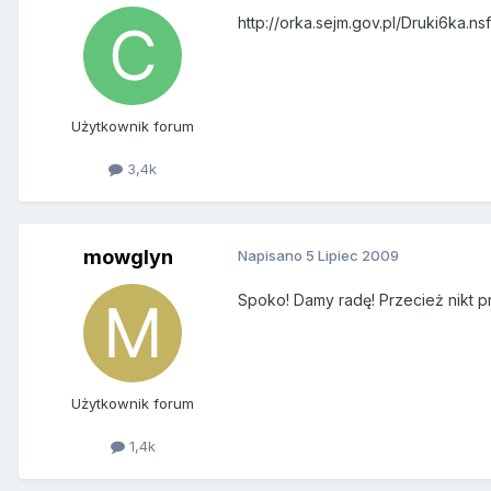
http://orka.sejm.gov.pl/Druki6k
Użytkownik forum
3,4k
mowglyn
Napisano
5 Lipiec 2009
Spoko! Damy radę! Przecież nikt p
Użytkownik forum
1,4k