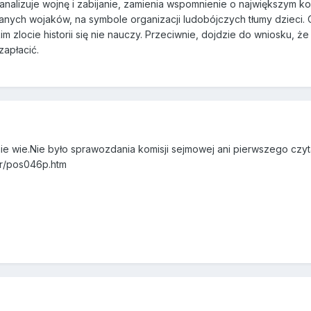
 banalizuje wojnę i zabijanie, zamienia wspomnienie o największym 
anych wojaków, na symbole organizacji ludobójczych tłumy dzieci. 
kim zlocie historii się nie nauczy. Przeciwnie, dojdzie do wniosku, że
apłacić.
nie wie.Nie było sprawozdania komisji sejmowej ani pierwszego czyt
9r/pos046p.htm