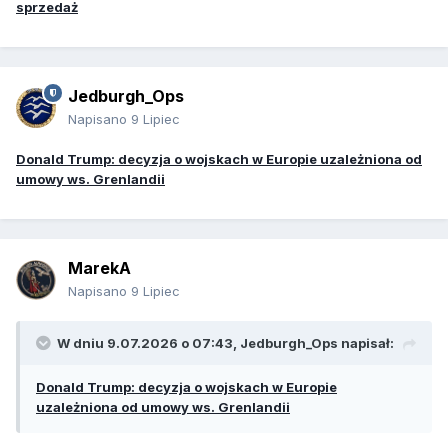
sprzedaż
Jedburgh_Ops
Napisano
9 Lipiec
Donald Trump: decyzja o wojskach w Europie uzależniona od
umowy ws. Grenlandii
MarekA
Napisano
9 Lipiec
W dniu 9.07.2026 o 07:43,
Jedburgh_Ops
napisał:
Donald Trump: decyzja o wojskach w Europie
uzależniona od umowy ws. Grenlandii