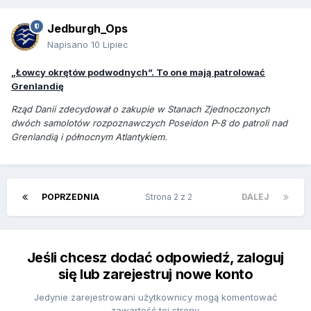
Jedburgh_Ops
Napisano
10 Lipiec
„Łowcy okrętów podwodnych”. To one mają patrolować
Grenlandię
Rząd Danii zdecydował o zakupie w Stanach Zjednoczonych
dwóch samolotów rozpoznawczych Poseidon P-8 do patroli nad
Grenlandią i północnym Atlantykiem.
POPRZEDNIA
Strona 2 z 2
DALEJ
Jeśli chcesz dodać odpowiedź, zaloguj
się lub zarejestruj nowe konto
Jedynie zarejestrowani użytkownicy mogą komentować
zawartość tej strony.