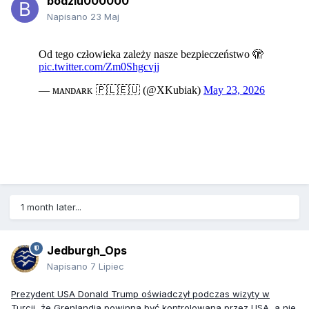
bodziu000000
Napisano
23 Maj
1 month later...
Jedburgh_Ops
Napisano
7 Lipiec
Prezydent USA Donald Trump oświadczył podczas wizyty w
Turcji, że Grenlandia powinna być kontrolowana przez USA, a nie