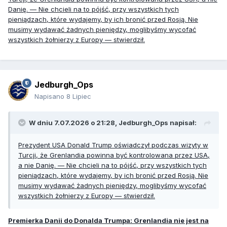
Danię. — Nie chcieli na to pójść, przy wszystkich tych
pieniądzach, które wydajemy, by ich bronić przed Rosją. Nie
musimy wydawać żadnych pieniędzy, moglibyśmy wycofać
wszystkich żołnierzy z Europy — stwierdził.
Jedburgh_Ops
Napisano
8 Lipiec
W dniu 7.07.2026 o 21:28,
Jedburgh_Ops
napisał:
Prezydent USA Donald Trump oświadczył podczas wizyty w
Turcji, że Grenlandia powinna być kontrolowana przez USA,
a nie Danię. — Nie chcieli na to pójść, przy wszystkich tych
pieniądzach, które wydajemy, by ich bronić przed Rosją. Nie
musimy wydawać żadnych pieniędzy, moglibyśmy wycofać
wszystkich żołnierzy z Europy — stwierdził.
Premierka Danii do Donalda Trumpa: Grenlandia nie jest na