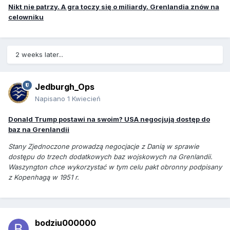
Nikt nie patrzy. A gra toczy się o miliardy. Grenlandia znów na
celowniku
2 weeks later...
Jedburgh_Ops
Napisano
1 Kwiecień
Donald Trump postawi na swoim? USA negocjują dostęp do
baz na Grenlandii
Stany Zjednoczone prowadzą negocjacje z Danią w sprawie
dostępu do trzech dodatkowych baz wojskowych na Grenlandii.
Waszyngton chce wykorzystać w tym celu pakt obronny podpisany
z Kopenhagą w 1951 r.
bodziu000000