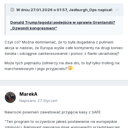
W dniu 27.01.2026 o 01:57,
Jedburgh_Ops
napisał:
Donald Trump łagodzi podejście w sprawie Grenlandii?
„Dzwonili kongresmeni”
Czyli co? Można domniemać, że to była dogadana z putinem
akcja w nadziei, że Europa wyśle całe kontynenty na drugi koniec
świata i odciągnie zainteresowanie i pomoc z flanki ukraińskiej?
Może tych piętnastu żołnierzy na dwa dni, to był tylko trolling na
marchewkowym i jego przyjacielu?
MarekA
Napisano
27 Styczeń
Nawrocki powinien zawetować przyjęcie kasy z SAFE
"
Ten program to oczywiście jakieś postawienie na europejskie
zdolności. Natomiast niepokoją mnie wypowiedzi przedstawicieli