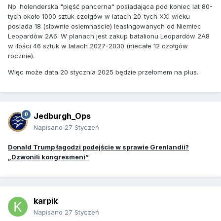
Np. holenderska "pięść pancerna" posiadająca pod koniec lat 80-
tych około 1000 sztuk czołgów w latach 20-tych XXI wieku
posiada 18 (słownie osiemnaście) leasingowanych od Niemiec
Leopardów 2A6. W planach jest zakup batalionu Leopardów 2A8
w ilości 46 sztuk w latach 2027-2030 (niecałe 12 czołgów
rocznie).
Więc może data 20 stycznia 2025 będzie przełomem na plus.
Jedburgh_Ops
Napisano
27 Styczeń
Donald Trump łagodzi podejście w sprawie Grenlandii?
„Dzwonili kongresmeni”
karpik
Napisano
27 Styczeń