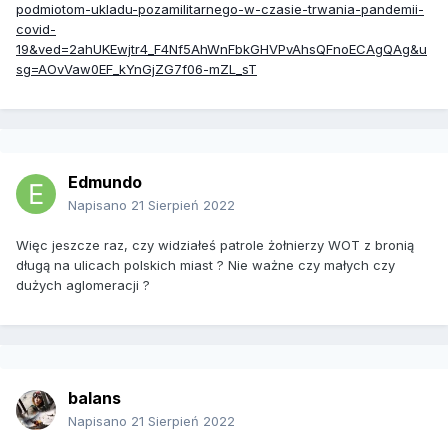
podmiotom-ukladu-pozamilitarnego-w-czasie-trwania-pandemii-
covid-
19&ved=2ahUKEwjtr4_F4Nf5AhWnFbkGHVPvAhsQFnoECAgQAg&u
sg=AOvVaw0EF_kYnGjZG7f06-mZL_sT
Edmundo
Napisano
21 Sierpień 2022
Więc jeszcze raz, czy widziałeś patrole żołnierzy WOT z bronią
długą na ulicach polskich miast ? Nie ważne czy małych czy
dużych aglomeracji ?
balans
Napisano
21 Sierpień 2022