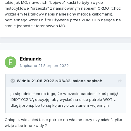
takie jak MO, nawet ich "bojowe" kaski to były zwykłe
motocyklowe "orzeszki" z namalowanym napisem ORMO (choć
widziałem też takowy napis naniesiony metodą kalkomanii),
odmiennego wzoru niż te używane przez ZOMO lub będące na
stanie jednostek terenowych MO.
Edmundo
Napisano
21 Sierpień 2022
W dniu 21.08.2022 o 06:32,
balans
napisał:
ja się odniosłem do tego, że w czasie pandemii ktoś podjął
IDIOTYCZNĄ decyzję, aby wysłać na ulice patrole WOT z
długą bronią, bo to się kojarzyło ze stanem wojennym
Chłopie, widziałeś takie patrole na własne oczy czy miałeś tylko
wizje albo inne zwidy ?