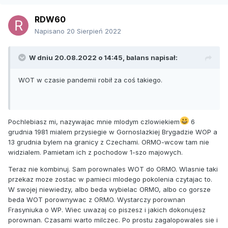
RDW60
Napisano
20 Sierpień 2022
W dniu 20.08.2022 o 14:45,
balans
napisał:
WOT w czasie pandemii robił za coś takiego.
Pochlebiasz mi, nazywajac mnie mlodym czlowiekiem
6
grudnia 1981 mialem przysiegie w Gornoslazkiej Brygadzie WOP a
13 grudnia bylem na granicy z Czechami. ORMO-wcow tam nie
widzialem. Pamietam ich z pochodow 1-szo majowych.
Teraz nie kombinuj. Sam porownales WOT do ORMO. Wlasnie taki
przekaz moze zostac w pamieci mlodego pokolenia czytajac to.
W swojej niewiedzy, albo beda wybielac ORMO, albo co gorsze
beda WOT porownywac z ORMO. Wystarczy porownan
Frasyniuka o WP. Wiec uwazaj co piszesz i jakich dokonujesz
porownan. Czasami warto milczec. Po prostu zagalopowales sie i