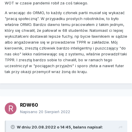
WOT w czasie pandemii robił za coś takiego.
A wracając do ORMO, to każdy członek partii musiał się wykazać
"pracą społeczną". W przypadku prostych robotników, to było
właśnie ORMO. Bardzo dawno temu pracowałem z takim jednym,
który się chwalił, że pałował w 68 studentów. Natomiast ci lepiej
wykształceni dostawali lepsze fuchy, np bycie ławnikiem w sądzie
albo angażowanie się w prowadzenie TPPR w zakładzie. Mój
kierownik, zresztą człowiek bardzo inteligentny i puszczający "do
nas oko" lekko naśmiewając się z systemu, właśnie prowadził taki
TPPR. I zresztą bardzo sobie to chwalił, bo w ramach tego
uczestniczył w "pociągach przyjaźni" i sporo złota a nawet futer
tak przy okazji przemycił wraz żoną do kraju.
RDW60
Napisano
20 Sierpień 2022
W dniu 20.08.2022 o 14:45,
balans
napisał: