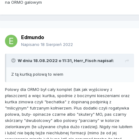
na ORMO galowym
Edmundo
Napisano
18 Sierpień 2022
W dniu 18.08.2022 o 11:31,
Herr_Fisch
napisał:
Z tą kurtką polową to wiem
Polowy dla ORMO był cały komplet (tak jak wyjściowy z
płaszczem) a więc kurtka, spodnie z bocznymi kieszeniami oraz
kurtka zimowa czyli "bechatka" z dopinaną podpinką z
"milicyjnym" futrzanym kołnierzem. Plus dodatki czyli rogatywka
polowa, buty- opinacze czarne albo "skutery" MO, pas czarny
skórzany "dwubolcowy" albo polowy "parciany" w kolorze
zielonkawym (te używane chyba dużo rzadziej). Nigdy nie lubiłem
i lubić nie będę tejże niechlubnej formacji (mimo że od jej