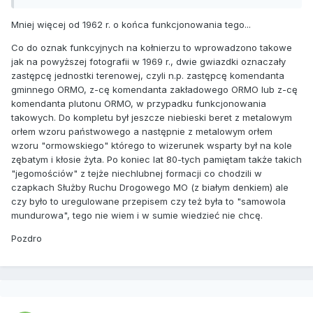
Mniej więcej od 1962 r. o końca funkcjonowania tego...
Co do oznak funkcyjnych na kołnierzu to wprowadzono takowe
jak na powyższej fotografii w 1969 r., dwie gwiazdki oznaczały
zastępcę jednostki terenowej, czyli n.p. zastępcę komendanta
gminnego ORMO, z-cę komendanta zakładowego ORMO lub z-cę
komendanta plutonu ORMO, w przypadku funkcjonowania
takowych. Do kompletu był jeszcze niebieski beret z metalowym
orłem wzoru państwowego a następnie z metalowym orłem
wzoru "ormowskiego" którego to wizerunek wsparty był na kole
zębatym i kłosie żyta. Po koniec lat 80-tych pamiętam także takich
"jegomościów" z tejże niechlubnej formacji co chodzili w
czapkach Służby Ruchu Drogowego MO (z białym denkiem) ale
czy było to uregulowane przepisem czy też była to "samowola
mundurowa", tego nie wiem i w sumie wiedzieć nie chcę.
Pozdro