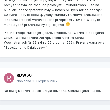
rozwiązania minęło już kupę lat) ale przyznać trzeba że ktoś
pomyślał o tym ich "pseudo polowym" umundurowaniu i to na
plus. Ale lepsze "patenty" były w latach 50-tych (aż do początku
60-tych) kiedy to obowiązywały mundury służbowe (traktowane
jako uniwersalne) wprowadzone przepisami z 1948 r. Wtedy te
mundury też prezentowały się "bojowo"
.
P.S. Na Twojej kurtce jest jeszcze widoczna "Odznaka Specjalna
ORMO" wprowadzona Zarządzeniem Ministra Spraw
Wewnętrznych Nr 92 z dnia 29 grudnia 1969 r. Przyznawana była
"Zasłużonemu Działaczowi".
RDW60
Napisano
18 Sierpień 2022
Na lewej kieszeni tez sie ukryla odznaka. Ciekawe jaka i za co.