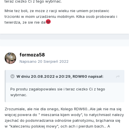
teraz ciezko Ci z tego wybrnac.
Mnie tez boli, ze moze z racji wieku nie umiem przestawic
trzcionki w moim urzadzeniu mobilnym. Kilka osob probowalo i
twierdza, ze sie nie da
formoza58
Napisano
20 Sierpień 2022
W dniu 20.08.2022 o 20:29,
RDW60
napisał:
Po prostu zagalopowales sie i teraz ciezko Ci z tego
wybrnac.
Zrozumiale, ale nie dla onego, Kolego RDW60...Ale jak nie ma się
więcej powera do " mieszania kijem wody", to natychmiast nalezy
zjechać do podsmradzania odnośnie patriotyzmu, brąchania się
w "kaleczeniu polskiej mowy", och ach i pierdum bach... A