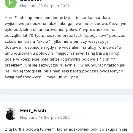
Napisano
18 Sierpień 2022
Herr_Fisch zapomniałem dodać iż jest to kurtka munduru
wyjściowego noszona także jako galowa lub służbowa. Poza tym
było oddzielne umundurowanie "polowe" wprowadzone na
początku lat 70-tych, noszone przez tych "specjalsów" podczas
szkolenia lub na "akcje". Tylko nie wiem czy wszyscy je
dostawali, osobiście nigdy nie widziałem na ulicy "ormowca"w
umundurowaniu polowym (mającym nawet fajną barwę i krój),
gdzie w komplecie była także rogatywka polowa z "ichnim"
orzełkiem. Oni się zazwyczaj "ujawniali" w mundurach takich jak
na Twojej fotografii (plus niebieski beret) podczas ówczesnych
świąt państwowych, 1 maja lub 22 lipca.
Herr_Fisch
Napisano
18 Sierpień 2022
Z tą kurtką polową to wiem, ładna aczkolwiek póki co skupiam się