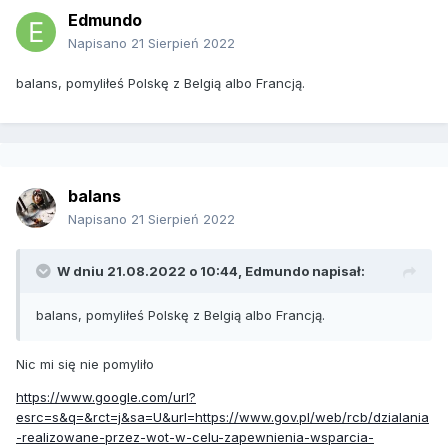
Edmundo
Napisano
21 Sierpień 2022
balans, pomyliłeś Polskę z Belgią albo Francją.
balans
Napisano
21 Sierpień 2022
W dniu 21.08.2022 o 10:44,
Edmundo
napisał:
balans, pomyliłeś Polskę z Belgią albo Francją.
Nic mi się nie pomyliło
https://www.google.com/url?
esrc=s&q=&rct=j&sa=U&url=https://www.gov.pl/web/rcb/dzialania
-realizowane-przez-wot-w-celu-zapewnienia-wsparcia-