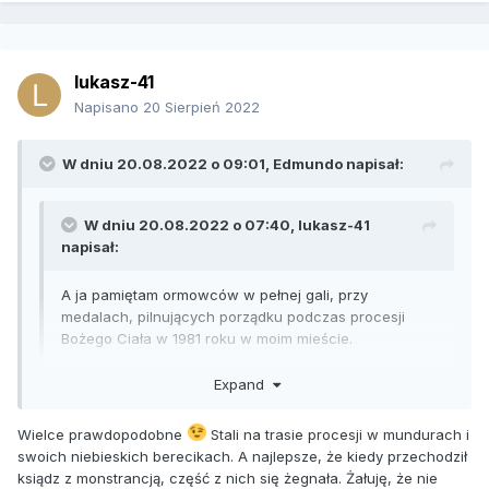
lukasz-41
Napisano
20 Sierpień 2022
W dniu 20.08.2022 o 09:01,
Edmundo
napisał:
W dniu 20.08.2022 o 07:40,
lukasz-41
napisał:
A ja pamiętam ormowców w pełnej gali, przy
medalach, pilnujących porządku podczas procesji
Bożego Ciała w 1981 roku w moim mieście.
Expand
Zapewne byli oddelegowani służbowo
. Po takiej
samowoli to jaczejka by ich wyrugowała z szeregów.
Wielce prawdopodobne
Stali na trasie procesji w mundurach i
swoich niebieskich berecikach. A najlepsze, że kiedy przechodził
ksiądz z monstrancją, część z nich się żegnała. Żałuję, że nie