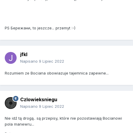
PS
Бережани, to jeszcze... przemyt
:-)
jfkl
Napisano
9 Lipiec 2022
Rozumiem ze Bociana obowiazuje tajemnica zapewne...
Czlowieksniegu
Napisano
9 Lipiec 2022
Nie idź tą drogą.. są przepisy, które nie pozostawiają Bocianowi
pola manewru...