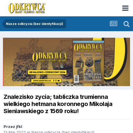
Nasze odkrycia (bez identyfikacji)
Znalezisko zycia; tabliczka trumienna
wielkiego hetmana koronnego Mikolaja
Sieniawskiego z 1569 roku!
Przez
jfkl
13 Maj 2022
w
Nasze odkrycia (bez identyfikacji)