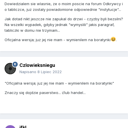
Dowiedzialem sie wlasnie, ze o moim poscie na forum Odkrywcy i
o tabliczce, juz zostaly powiadomione odpowiednie "instytucje"...
Jak dotad nikt jeszcze nie zapukal do drzwi - czyzby byli bezsilni?
Na wszelki wypadek, gdyby jednak "wymyslili" jakis paragraf,
tabliczki w domu nie trzymam...
Oficjalna wersja; juz jej nie mam - wymienilem na boratynki
.
Czlowieksniegu
Napisano
8 Lipiec 2022
"Oficjalna wersja; juz jej nie mam - wymienilem na boratynki"
Znaczy się dojdzie paserstwo... i/lub handel...
jfkl