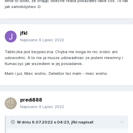
Mnie to dziwi, że znając obecne realia pokazałeś takie coś. To tak
jak samobójstwo
:D
jfkl
Napisano
9 Lipiec 2022
Tabliczka jest bezpieczna. Chyba nie moga mi nic zrobic ani
udowodnic. A to nie ja musze udowadniac ze jestem niewinny i
tlumaczyc jak wszedlem w jej posiadanie..
Mam i juz. Miec wolno.. Detektor tez mam - miec wolno.
predi888
Napisano
9 Lipiec 2022
W dniu 9.07.2022 o 04:23,
jfkl
napisał: