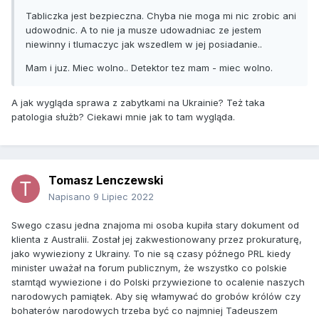
Tabliczka jest bezpieczna. Chyba nie moga mi nic zrobic ani
udowodnic. A to nie ja musze udowadniac ze jestem
niewinny i tlumaczyc jak wszedlem w jej posiadanie..
Mam i juz. Miec wolno.. Detektor tez mam - miec wolno.
A jak wygląda sprawa z zabytkami na Ukrainie? Też taka
patologia służb? Ciekawi mnie jak to tam wygląda.
Tomasz Lenczewski
Napisano
9 Lipiec 2022
Swego czasu jedna znajoma mi osoba kupiła stary dokument od
klienta z Australii. Został jej zakwestionowany przez prokuraturę,
jako wywieziony z Ukrainy. To nie są czasy późnego PRL kiedy
minister uważał na forum publicznym, że wszystko co polskie
stamtąd wywiezione i do Polski przywiezione to ocalenie naszych
narodowych pamiątek. Aby się włamywać do grobów królów czy
bohaterów narodowych trzeba być co najmniej Tadeuszem