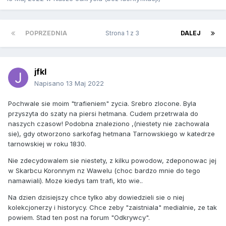
POPRZEDNIA
Strona 1 z 3
DALEJ
jfkl
Napisano
13 Maj 2022
Pochwale sie moim "trafieniem" zycia. Srebro zlocone. Byla
przyszyta do szaty na piersi hetmana. Cudem przetrwala do
naszych czasow! Podobna znaleziono ,(niestety nie zachowala
sie), gdy otworzono sarkofag hetmana Tarnowskiego w katedrze
tarnowskiej w roku 1830.
Nie zdecydowalem sie niestety, z kilku powodow, zdeponowac jej
w Skarbcu Koronnym nz Wawelu (choc bardzo mnie do tego
namawiali). Moze kiedys tam trafi, kto wie..
Na dzien dzisiejszy chce tylko aby dowiedzieli sie o niej
kolekcjonerzy i historycy. Chce zeby "zaistniala" medialnie, ze tak
powiem. Stad ten post na forum "Odkrywcy".