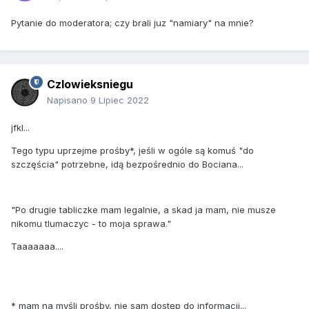
Pytanie do moderatora; czy brali juz "namiary" na mnie?
Czlowieksniegu
Napisano
9 Lipiec 2022
jfkl...
Tego typu uprzejme prośby*, jeśli w ogóle są komuś "do
szczęścia" potrzebne, idą bezpośrednio do Bociana...
"Po drugie tabliczke mam legalnie, a skad ja mam, nie musze
nikomu tlumaczyc - to moja sprawa."
Taaaaaaa....
* mam na myśli prośby, nie sam dostęp do informacji...