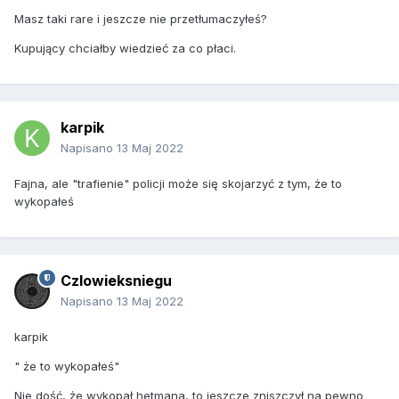
Masz taki rare i jeszcze nie przetłumaczyłeś?
Kupujący chciałby wiedzieć za co płaci.
karpik
Napisano
13 Maj 2022
Fajna, ale "trafienie" policji może się skojarzyć z tym, że to
wykopałeś
Czlowieksniegu
Napisano
13 Maj 2022
karpik
" że to wykopałeś"
Nie dość, że wykopał hetmana, to jeszcze zniszczył na pewno