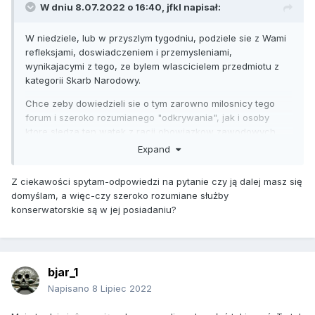
W dniu 8.07.2022 o 16:40,
jfkl
napisał:
W niedziele, lub w przyszlym tygodniu, podziele sie z Wami
refleksjami, doswiadczeniem i przemysleniami,
wynikajacymi z tego, ze bylem wlascicielem przedmiotu z
kategorii Skarb Narodowy.
Chce zeby dowiedzieli sie o tym zarowno milosnicy tego
forum i szeroko rozumianego "odkrywania", jak i osoby
ktore sledza ten watek z racji obowiazkow zawodowych..
Expand
Tych drugich tez zreszta szanuje, cenie i uwazam ze sa
potrzebni.
Z ciekawości spytam-odpowiedzi na pytanie czy ją dalej masz się
domyślam, a więc-czy szeroko rozumiane służby
konserwatorskie są w jej posiadaniu?
bjar_1
Napisano
8 Lipiec 2022