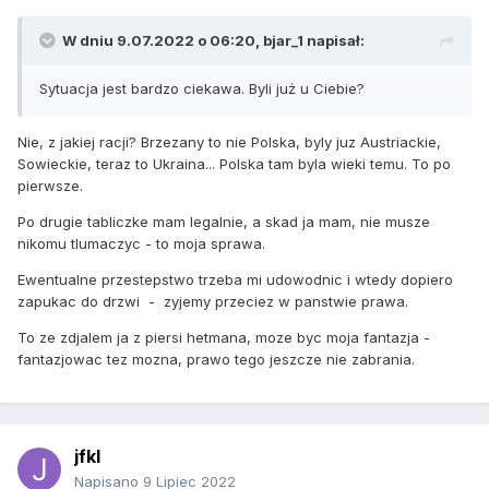
W dniu 9.07.2022 o 06:20,
bjar_1
napisał:
Sytuacja jest bardzo ciekawa. Byli już u Ciebie?
Nie, z jakiej racji? Brzezany to nie Polska, byly juz Austriackie,
Sowieckie, teraz to Ukraina... Polska tam byla wieki temu. To po
pierwsze.
Po drugie tabliczke mam legalnie, a skad ja mam, nie musze
nikomu tlumaczyc - to moja sprawa.
Ewentualne przestepstwo trzeba mi udowodnic i wtedy dopiero
zapukac do drzwi - zyjemy przeciez w panstwie prawa.
To ze zdjalem ja z piersi hetmana, moze byc moja fantazja -
fantazjowac tez mozna, prawo tego jeszcze nie zabrania.
jfkl
Napisano
9 Lipiec 2022