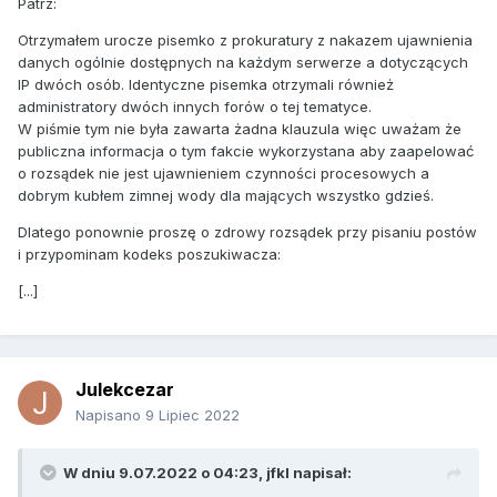
Patrz:
Otrzymałem urocze pisemko z prokuratury z nakazem ujawnienia
danych ogólnie dostępnych na każdym serwerze a dotyczących
IP dwóch osób. Identyczne pisemka otrzymali również
administratory dwóch innych forów o tej tematyce.
W piśmie tym nie była zawarta żadna klauzula więc uważam że
publiczna informacja o tym fakcie wykorzystana aby zaapelować
o rozsądek nie jest ujawnieniem czynności procesowych a
dobrym kubłem zimnej wody dla mających wszystko gdzieś.
Dlatego ponownie proszę o zdrowy rozsądek przy pisaniu postów
i przypominam kodeks poszukiwacza:
[...]
Julekcezar
Napisano
9 Lipiec 2022
W dniu 9.07.2022 o 04:23,
jfkl
napisał: