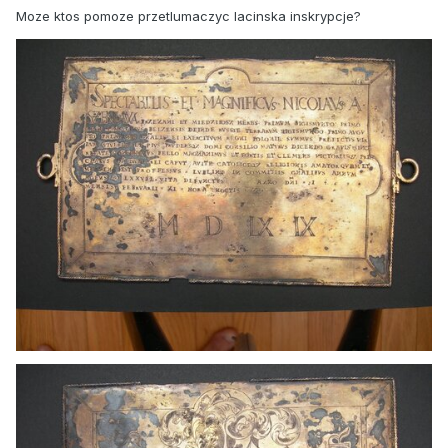
Moze ktos pomoze przetlumaczyc lacinska inskrypcje?