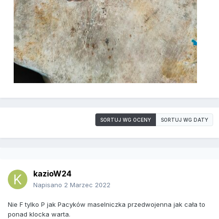
SORTUJ WG OCENY
SORTUJ WG DATY
kazioW24
Napisano
2 Marzec 2022
Nie F tylko P jak Pacyków maselniczka przedwojenna jak cała to
ponad klocka warta.