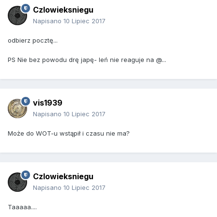
Czlowieksniegu
Napisano
10 Lipiec 2017
odbierz pocztę...
PS Nie bez powodu drę japę- leń nie reaguje na @...
vis1939
Napisano
10 Lipiec 2017
Może do WOT-u wstąpił i czasu nie ma?
Czlowieksniegu
Napisano
10 Lipiec 2017
Taaaaa....