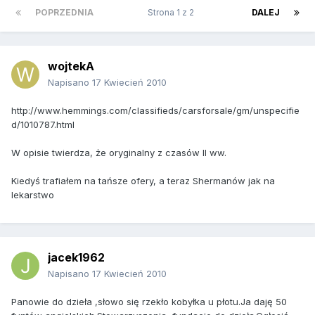
POPRZEDNIA
Strona 1 z 2
DALEJ
wojtekA
Napisano
17 Kwiecień 2010
http://www.hemmings.com/classifieds/carsforsale/gm/unspecifie
d/1010787.html
W opisie twierdza, że oryginalny z czasów II ww.
Kiedyś trafiałem na tańsze ofery, a teraz Shermanów jak na
lekarstwo
jacek1962
Napisano
17 Kwiecień 2010
Panowie do dzieła ,słowo się rzekło kobyłka u płotu.Ja daję 50