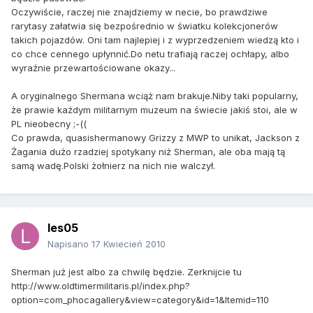
Oczywiście, raczej nie znajdziemy w necie, bo prawdziwe
rarytasy załatwia się bezpośrednio w światku kolekcjonerów
takich pojazdów. Oni tam najlepiej i z wyprzedzeniem wiedzą kto i
co chce cennego upłynnić.Do netu trafiają raczej ochłapy, albo
wyraźnie przewartościowane okazy...
A oryginalnego Shermana wciąż nam brakuje.Niby taki popularny,
że prawie każdym militarnym muzeum na świecie jakiś stoi, ale w
PL nieobecny ;-((
Co prawda, quasishermanowy Grizzy z MWP to unikat, Jackson z
Żagania dużo rzadziej spotykany niż Sherman, ale oba mają tą
samą wadę.Polski żołnierz na nich nie walczył.
les05
Napisano
17 Kwiecień 2010
Sherman już jest albo za chwilę będzie. Zerknijcie tu
http://www.oldtimermilitaris.pl/index.php?
option=com_phocagallery&view=category&id=1&Itemid=110