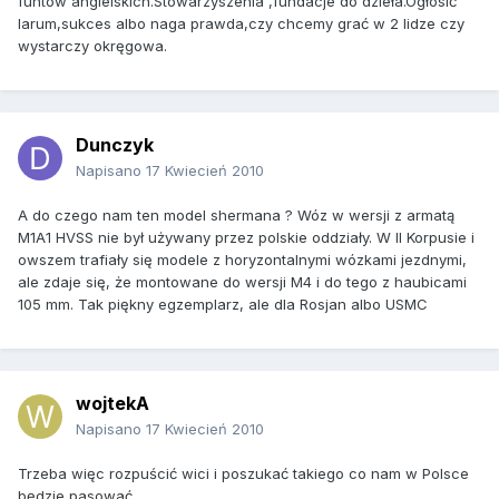
funtów angielskich.Stowarzyszenia ,fundacje do dzieła.Ogłosić
larum,sukces albo naga prawda,czy chcemy grać w 2 lidze czy
wystarczy okręgowa.
Dunczyk
Napisano
17 Kwiecień 2010
A do czego nam ten model shermana ? Wóz w wersji z armatą
M1A1 HVSS nie był używany przez polskie oddziały. W II Korpusie i
owszem trafiały się modele z horyzontalnymi wózkami jezdnymi,
ale zdaje się, że montowane do wersji M4 i do tego z haubicami
105 mm. Tak piękny egzemplarz, ale dla Rosjan albo USMC
wojtekA
Napisano
17 Kwiecień 2010
Trzeba więc rozpuścić wici i poszukać takiego co nam w Polsce
będzie pasować.