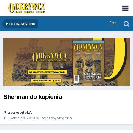
Pojazdy/Artyleria
Sherman do kupienia
Przez
wojtekA
17 Kwiecień 2010
w
Pojazdy/Artyleria