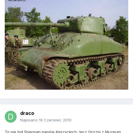
draco
Napisano
19 Czerwiec 2010
To nie był Sherman panów Kęszyckich, lecz Grizzly z Muzeum