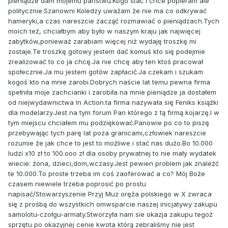
pieniądze dam mojemu państwu.Kogo stać i chce popieram ale
politycznie.Szanowni Koledzy uważam że nie ma co odkrywać
hameryki,a czas nareszcie zacząć rozmawiać o pieniądzach.Tych
moich też, chciałbym aby było w naszym kraju jak najwięcej
zabytków,ponieważ zarabiam więcej niż wydaję troszkę mi
zostaje.Te troszkę gotowy jestem dać komuś kto się podejmie
zrealizować to co ja chcę.Ja nie chcę aby ten ktoś pracował
społecznie.Ja mu jestem gotów zapłacić.Ja czekam i szukam
kogoś kto na mnie zarobi.Dobrych naście lat temu pewna firma
spełniła moje zachcianki i zarobiła na mnie pieniądze ja dostałem
od niejwydawnictwa In Action.ta firma nazywała się Feniks książki
dla modelarzy.Jest na tym forum Pan którego z tą firmą kojarzę.I w
tym miejscu chciałem mu podziękować.Panowie po co to piszę
przebywając tych parę lat poza granicami,człowiek nareszcie
rozumie że jak chce to jest to możliwe i stać nas dużo.Bo 10.000
ludzi x10 zł to 100.ooo zł dla osoby prywatnej to nie mały wydatek
wiecie: żona, dzieci,dom,wczasy.Jest pewien problem jak znależć
te 10.000.To proste trzeba im coś zaoferować a co? Mój Boże
czasem niewiele trzeba poprosić po prostu
napisać/Stowarzyszenie Przyj Muz oręża polskiego w X zwraca
się z prośbą do wszystkich omwsparcie naszej inicjatywy zakupu
samolotu-czołgu-armaty.Stworzyła nam sie okazja zakupu tegoż
sprzętu po okazyjnej cenie kwota którą zebraliśmy nie jest