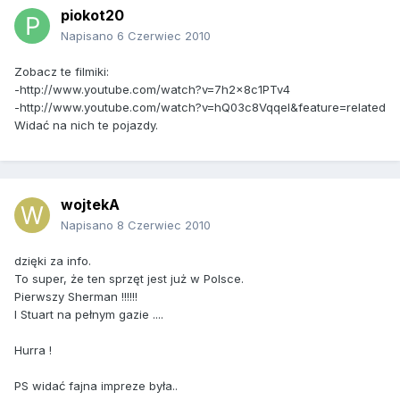
piokot20
Napisano
6 Czerwiec 2010
Zobacz te filmiki:
-http://www.youtube.com/watch?v=7h2x8c1PTv4
-http://www.youtube.com/watch?v=hQ03c8VqqeI&feature=related
Widać na nich te pojazdy.
wojtekA
Napisano
8 Czerwiec 2010
dzięki za info.
To super, że ten sprzęt jest już w Polsce.
Pierwszy Sherman !!!!!!
I Stuart na pełnym gazie ....
Hurra !
PS widać fajna impreze była..