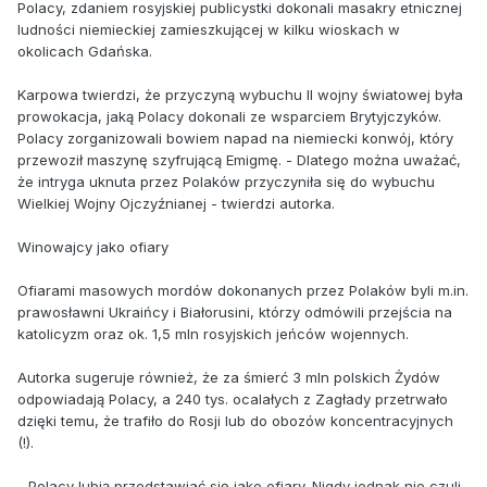
Polacy, zdaniem rosyjskiej publicystki dokonali masakry etnicznej
ludności niemieckiej zamieszkującej w kilku wioskach w
okolicach Gdańska.
Karpowa twierdzi, że przyczyną wybuchu II wojny światowej była
prowokacja, jaką Polacy dokonali ze wsparciem Brytyjczyków.
Polacy zorganizowali bowiem napad na niemiecki konwój, który
przewoził maszynę szyfrującą Emigmę. - Dlatego można uważać,
że intryga uknuta przez Polaków przyczyniła się do wybuchu
Wielkiej Wojny Ojczyźnianej - twierdzi autorka.
Winowajcy jako ofiary
Ofiarami masowych mordów dokonanych przez Polaków byli m.in.
prawosławni Ukraińcy i Białorusini, którzy odmówili przejścia na
katolicyzm oraz ok. 1,5 mln rosyjskich jeńców wojennych.
Autorka sugeruje również, że za śmierć 3 mln polskich Żydów
odpowiadają Polacy, a 240 tys. ocalałych z Zagłady przetrwało
dzięki temu, że trafiło do Rosji lub do obozów koncentracyjnych
(!).
- Polacy lubią przedstawiać się jako ofiary. Nigdy jednak nie czuli