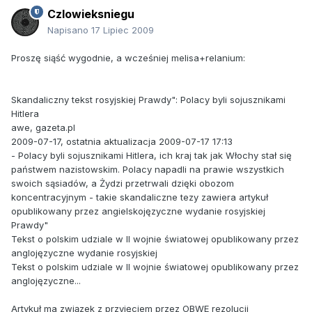
Czlowieksniegu
Napisano
17 Lipiec 2009
Proszę siąść wygodnie, a wcześniej melisa+relanium:
Skandaliczny tekst rosyjskiej Prawdy": Polacy byli sojusznikami
Hitlera
awe, gazeta.pl
2009-07-17, ostatnia aktualizacja 2009-07-17 17:13
- Polacy byli sojusznikami Hitlera, ich kraj tak jak Włochy stał się
państwem nazistowskim. Polacy napadli na prawie wszystkich
swoich sąsiadów, a Żydzi przetrwali dzięki obozom
koncentracyjnym - takie skandaliczne tezy zawiera artykuł
opublikowany przez angielskojęzyczne wydanie rosyjskiej
Prawdy"
Tekst o polskim udziale w II wojnie światowej opublikowany przez
anglojęzyczne wydanie rosyjskiej
Tekst o polskim udziale w II wojnie światowej opublikowany przez
anglojęzyczne...
Artykuł ma związek z przyjęciem przez OBWE rezolucji