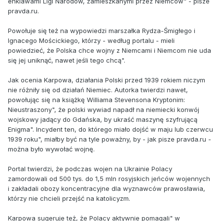
enklawami Ligi Narodów, zamieszkanymi przez Niemców" - pisze
pravda.ru.
Powołuje się też na wypowiedzi marszałka Rydza-Śmigłego i
Ignacego Mościckiego, którzy - według portalu - mieli
powiedzieć, że Polska chce wojny z Niemcami i Niemcom nie uda
się jej uniknąć, nawet jeśli tego chcą".
Jak ocenia Karpowa, działania Polski przed 1939 rokiem niczym
nie różniły się od działań Niemiec. Autorka twierdzi nawet,
powołując się na książkę Williama Stevensona Kryptonim:
Nieustraszony", że polski wywiad napadł na niemiecki konwój
wojskowy jadący do Gdańska, by ukraść maszynę szyfrującą
Enigma". Incydent ten, do którego miało dojść w maju lub czerwcu
1939 roku", miałby być na tyle poważny, by - jak pisze pravda.ru -
można było wywołać wojnę.
Portal twierdzi, że podczas wojen na Ukrainie Polacy
zamordowali od 500 tys. do 1,5 mln rosyjskich jeńców wojennych
i zakładali obozy koncentracyjne dla wyznawców prawosławia,
którzy nie chcieli przejść na katolicyzm.
Karpowa sugeruje też, że Polacy aktywnie pomagali" w