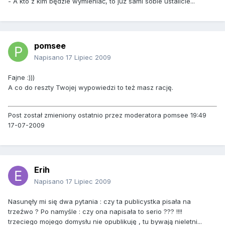
- A kto z kim będzie wymieniać, to już sami sobie ustalicie...
pomsee
Napisano
17 Lipiec 2009
Fajne :)))
A co do reszty Twojej wypowiedzi to też masz rację.
Post został zmieniony ostatnio przez moderatora pomsee 19:49
17-07-2009
Erih
Napisano
17 Lipiec 2009
Nasunęły mi się dwa pytania : czy ta publicystka pisała na
trzeźwo ? Po namyśle : czy ona napisała to serio ??? !!!!
trzeciego mojego domysłu nie opublikuję , tu bywają nieletni...