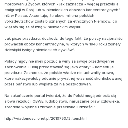
mordowaniu Żydów, których - jak zaznacza - więcej przeżyło a
emigracji w Rosji lub w niemieckich obozach koncentracyjnych"
niż w Polsce. Akcentuje, że około miliona polskich
volksdeutschów zostało uznanych za etnicznych Niemców, co
wiązało się ze służbą w niemieckim wojsku.
Jak pisze pravda.ru, dochodzi do tego fakt, że polscy nacjonaliści
prowadzili obozy koncentracyjne, w których w 1946 roku zginęły
dziesiątki tysięcy niemieckich cywilów".
Polacy nigdy nie mieli poczucia winy za swoje przedwojenne
zachowania. Lubią przedstawiać się jako ofiary" - komentuje
pravda.ru. Zaznacza, że polskie władze nie uchwaliły prawa,
które nakazywałoby oddanie prywatnej własność skonfiskowanej
przez państwo lub wypłatę za nią odszkodowań.
Na zakończenie portal twierdzi, że do Polski mogą odnosić się
słowa rezolucji OBWE: ludobójstwo, naruszanie praw człowieka,
zbrodnie wojenne i zbrodnie przeciwko ludzkości".
http://wiadomosci.onet.pl/2010793,12,item.html