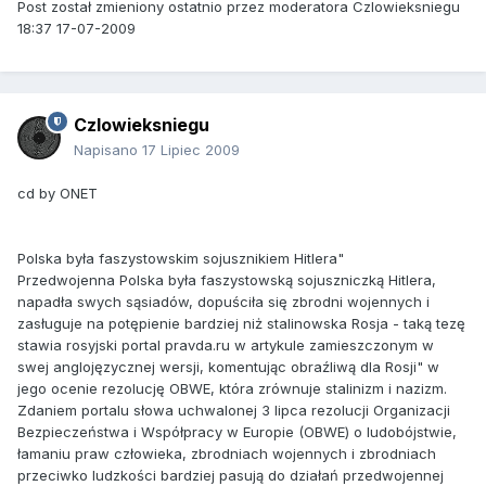
Post został zmieniony ostatnio przez moderatora Czlowieksniegu
18:37 17-07-2009
Czlowieksniegu
Napisano
17 Lipiec 2009
cd by ONET
Polska była faszystowskim sojusznikiem Hitlera"
Przedwojenna Polska była faszystowską sojuszniczką Hitlera,
napadła swych sąsiadów, dopuściła się zbrodni wojennych i
zasługuje na potępienie bardziej niż stalinowska Rosja - taką tezę
stawia rosyjski portal pravda.ru w artykule zamieszczonym w
swej anglojęzycznej wersji, komentując obraźliwą dla Rosji" w
jego ocenie rezolucję OBWE, która zrównuje stalinizm i nazizm.
Zdaniem portalu słowa uchwalonej 3 lipca rezolucji Organizacji
Bezpieczeństwa i Współpracy w Europie (OBWE) o ludobójstwie,
łamaniu praw człowieka, zbrodniach wojennych i zbrodniach
przeciwko ludzkości bardziej pasują do działań przedwojennej