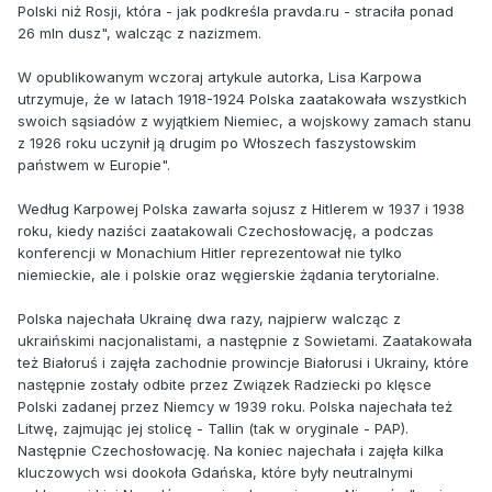
Polski niż Rosji, która - jak podkreśla pravda.ru - straciła ponad
26 mln dusz", walcząc z nazizmem.
W opublikowanym wczoraj artykule autorka, Lisa Karpowa
utrzymuje, że w latach 1918-1924 Polska zaatakowała wszystkich
swoich sąsiadów z wyjątkiem Niemiec, a wojskowy zamach stanu
z 1926 roku uczynił ją drugim po Włoszech faszystowskim
państwem w Europie".
Według Karpowej Polska zawarła sojusz z Hitlerem w 1937 i 1938
roku, kiedy naziści zaatakowali Czechosłowację, a podczas
konferencji w Monachium Hitler reprezentował nie tylko
niemieckie, ale i polskie oraz węgierskie żądania terytorialne.
Polska najechała Ukrainę dwa razy, najpierw walcząc z
ukraińskimi nacjonalistami, a następnie z Sowietami. Zaatakowała
też Białoruś i zajęła zachodnie prowincje Białorusi i Ukrainy, które
następnie zostały odbite przez Związek Radziecki po klęsce
Polski zadanej przez Niemcy w 1939 roku. Polska najechała też
Litwę, zajmując jej stolicę - Tallin (tak w oryginale - PAP).
Następnie Czechosłowację. Na koniec najechała i zajęła kilka
kluczowych wsi dookoła Gdańska, które były neutralnymi