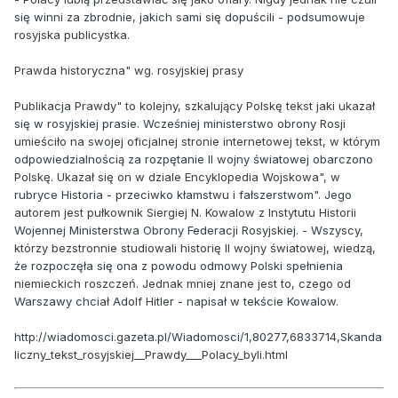
się winni za zbrodnie, jakich sami się dopuścili - podsumowuje
rosyjska publicystka.
Prawda historyczna" wg. rosyjskiej prasy
Publikacja Prawdy" to kolejny, szkalujący Polskę tekst jaki ukazał
się w rosyjskiej prasie. Wcześniej ministerstwo obrony Rosji
umieściło na swojej oficjalnej stronie internetowej tekst, w którym
odpowiedzialnością za rozpętanie II wojny światowej obarczono
Polskę. Ukazał się on w dziale Encyklopedia Wojskowa", w
rubryce Historia - przeciwko kłamstwu i fałszerstwom". Jego
autorem jest pułkownik Siergiej N. Kowalow z Instytutu Historii
Wojennej Ministerstwa Obrony Federacji Rosyjskiej. - Wszyscy,
którzy bezstronnie studiowali historię II wojny światowej, wiedzą,
że rozpoczęła się ona z powodu odmowy Polski spełnienia
niemieckich roszczeń. Jednak mniej znane jest to, czego od
Warszawy chciał Adolf Hitler - napisał w tekście Kowalow.
http://wiadomosci.gazeta.pl/Wiadomosci/1,80277,6833714,Skanda
liczny_tekst_rosyjskiej__Prawdy___Polacy_byli.html