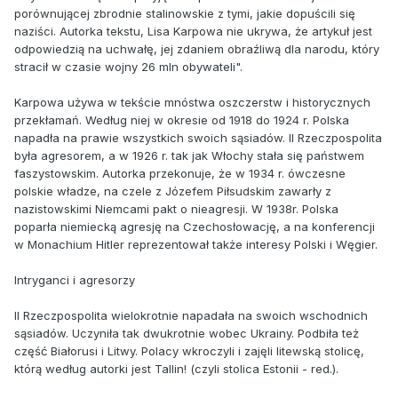
porównującej zbrodnie stalinowskie z tymi, jakie dopuścili się
naziści. Autorka tekstu, Lisa Karpowa nie ukrywa, że artykuł jest
odpowiedzią na uchwałę, jej zdaniem obraźliwą dla narodu, który
stracił w czasie wojny 26 mln obywateli".
Karpowa używa w tekście mnóstwa oszczerstw i historycznych
przekłamań. Według niej w okresie od 1918 do 1924 r. Polska
napadła na prawie wszystkich swoich sąsiadów. II Rzeczpospolita
była agresorem, a w 1926 r. tak jak Włochy stała się państwem
faszystowskim. Autorka przekonuje, że w 1934 r. ówczesne
polskie władze, na czele z Józefem Piłsudskim zawarły z
nazistowskimi Niemcami pakt o nieagresji. W 1938r. Polska
poparła niemiecką agresję na Czechosłowację, a na konferencji
w Monachium Hitler reprezentował także interesy Polski i Węgier.
Intryganci i agresorzy
II Rzeczpospolita wielokrotnie napadała na swoich wschodnich
sąsiadów. Uczyniła tak dwukrotnie wobec Ukrainy. Podbiła też
część Białorusi i Litwy. Polacy wkroczyli i zajęli litewską stolicę,
którą według autorki jest Tallin! (czyli stolica Estonii - red.).