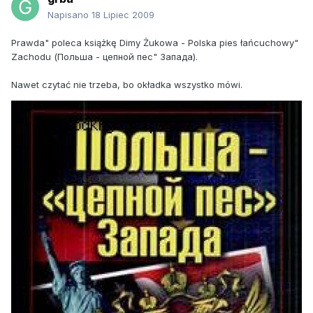
Napisano
18 Lipiec 2009
Prawda" poleca książkę Dimy Żukowa - Polska pies łańcuchowy"
Zachodu (Польша - цепной пес" Запада).
Nawet czytać nie trzeba, bo okładka wszystko mówi.