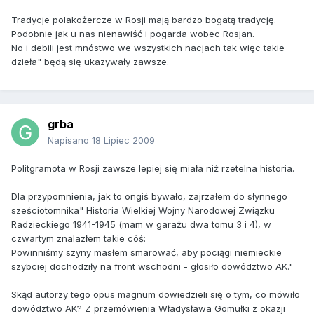
Tradycje polakożercze w Rosji mają bardzo bogatą tradycję.
Podobnie jak u nas nienawiść i pogarda wobec Rosjan.
No i debili jest mnóstwo we wszystkich nacjach tak więc takie
dzieła" będą się ukazywały zawsze.
grba
Napisano
18 Lipiec 2009
Politgramota w Rosji zawsze lepiej się miała niż rzetelna historia.
Dla przypomnienia, jak to ongiś bywało, zajrzałem do słynnego
sześciotomnika" Historia Wielkiej Wojny Narodowej Związku
Radzieckiego 1941-1945 (mam w garażu dwa tomu 3 i 4), w
czwartym znalazłem takie cóś:
Powinniśmy szyny masłem smarować, aby pociągi niemieckie
szybciej dochodziły na front wschodni - głosiło dowództwo AK."
Skąd autorzy tego opus magnum dowiedzieli się o tym, co mówiło
dowództwo AK? Z przemówienia Władysława Gomułki z okazji