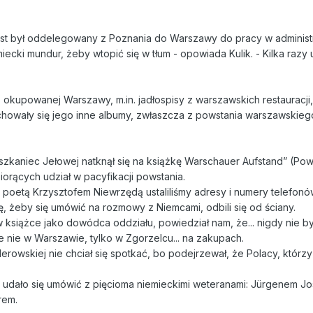
ost był oddelegowany z Poznania do Warszawy do pracy w administra
iecki mundur, żeby wtopić się w tłum - opowiada Kulik. - Kilka razy
z okupowanej Warszawy, m.in. jadłospisy z warszawskich restauracji,
achowały się jego inne albumy, zwłaszcza z powstania warszawskieg
aniec Jełowej natknął się na książkę Warschauer Aufstand” (Powst
iorących udział w pacyfikacji powstania.
poetą Krzysztofem Niewrzędą ustaliliśmy adresy i numery telefonów
ę, żeby się umówić na rozmowy z Niemcami, odbili się od ściany.
 książce jako dowódca oddziału, powiedział nam, że... nigdy nie by
e nie w Warszawie, tylko w Zgorzelcu... na zakupach.
tlerowskiej nie chciał się spotkać, bo podejrzewał, że Polacy, któr
e udało się umówić z pięcioma niemieckimi weteranami: Jürgenem J
rem.