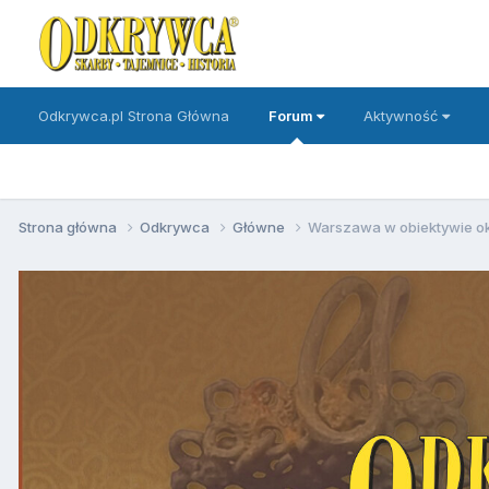
Odkrywca.pl Strona Główna
Forum
Aktywność
Strona główna
Odkrywca
Główne
Warszawa w obiektywie 