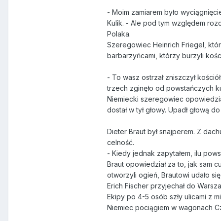
- Moim zamiarem było wyciągnięcie
Kulik. - Ale pod tym względem rozc
Polaka.
Szeregowiec Heinrich Friegel, któ
barbarzyńcami, którzy burzyli kośc
- To wasz ostrzał zniszczył kośció
trzech zginęło od powstańczych ku
Niemiecki szeregowiec opowiedział,
dostał w tył głowy. Upadł głową do t
Dieter Braut był snajperem. Z da
celność.
- Kiedy jednak zapytałem, ilu pows
Braut opowiedział za to, jak sam c
otworzyli ogień, Brautowi udało się
Erich Fischer przyjechał do Warsza
Ekipy po 4-5 osób szły ulicami z 
Niemiec pociągiem w wagonach C