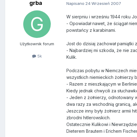
grba
Napisano
24 Wrzesień 2007
W sierpniu i wrześniu 1944 roku J
- Opowiadał nawet, że ściągał niem
powstańcy z karabinami.
Jost do dzisiaj zachował pamiątki 
Użytkownik forum
- Najbardziej mi szkoda, że nie z
5k
Kulik.
Podczas pobytu w Niemczech mieszk
wszystkich niemieckich żołnierzy b
- Razem z mieszkającym w Berlinie 
Kiedy jednak chwycili za słuchawk
- Jeden z żołnierzy, odnotowany w
dwa razy za wschodnią granicą, al
Jeszcze inny były żołnierz armii hi
zbrodni hitlerowskich.
Ostatecznie Kulikowi i Niewrzędzi
Dieterem Brautem i Erichem Fische