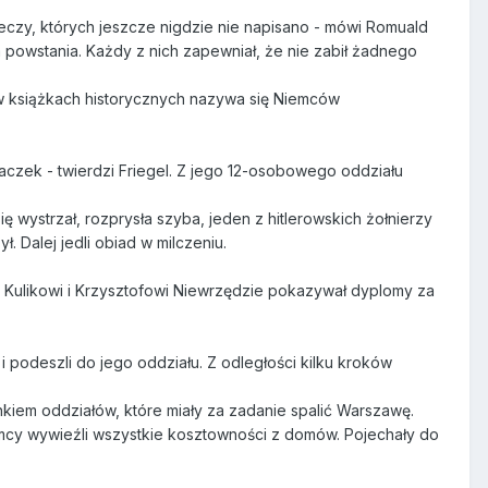
zeczy, których jeszcze nigdzie nie napisano - mówi Romuald
a powstania. Każdy z nich zapewniał, że nie zabił żadnego
y w książkach historycznych nazywa się Niemców
.
 kaczek - twierdzi Friegel. Z jego 12-osobowego oddziału
ię wystrzał, rozprysła szyba, jeden z hitlerowskich żołnierzy
ł. Dalej jedli obiad w milczeniu.
 Kulikowi i Krzysztofowi Niewrzędzie pokazywał dyplomy za
i podeszli do jego oddziału. Z odległości kilku kroków
onkiem oddziałów, które miały za zadanie spalić Warszawę.
iemcy wywieźli wszystkie kosztowności z domów. Pojechały do