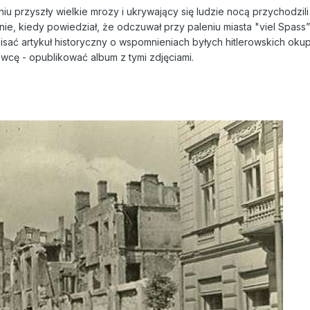
niu przyszły wielkie mrozy i ukrywający się ludzie nocą przychodzi
nie, kiedy powiedział, że odczuwał przy paleniu miasta "viel Spass”
isać artykuł historyczny o wspomnieniach byłych hitlerowskich ok
dawcę - opublikować album z tymi zdjęciami.