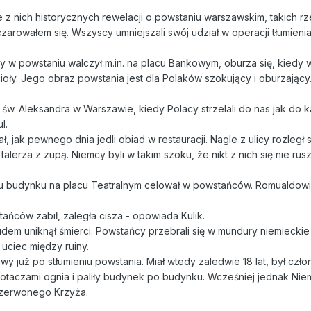
 z nich historycznych rewelacji o powstaniu warszawskim, takich r
zarowałem się. Wszyscy umniejszali swój udział w operacji tłumieni
ry w powstaniu walczył m.in. na placu Bankowym, oburza się, kied
ioły. Jego obraz powstania jest dla Polaków szokujący i oburzający
ł św. Aleksandra w Warszawie, kiedy Polacy strzelali do nas jak do
l.
 jak pewnego dnia jedli obiad w restauracji. Nagle z ulicy rozległ s
alerza z zupą. Niemcy byli w takim szoku, że nikt z nich się nie ruszy
chu budynku na placu Teatralnym celował w powstańców. Romualdowi
tańców zabił, zaległa cisza - opowiada Kulik.
udem uniknął śmierci. Powstańcy przebrali się w mundury niemieckie 
 uciec między ruiny.
wy już po stłumieniu powstania. Miał wtedy zaledwie 18 lat, był czł
miotaczami ognia i paliły budynek po budynku. Wcześniej jednak N
zerwonego Krzyża.