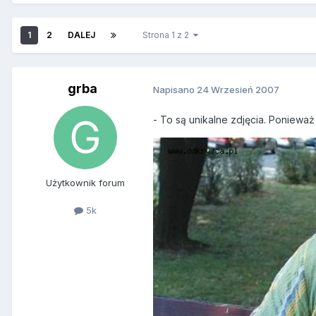
1
2
DALEJ
Strona 1 z 2
grba
Napisano
24 Wrzesień 2007
- To są unikalne zdjęcia. Ponieważ
Użytkownik forum
5k