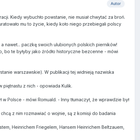
Autor
cji. Kiedy wybuchło powstanie, nie musiał chwytać za broń.
 uratowało mu to życie, kiedy koło niego przebiegali polscy
 a nawet... paczkę swoich ulubionych polskich pierników!
o, bo te byłyby jako źródło historyczne bezcenne - mówi
anie warszawskie). W publikacji tej widnieją nazwiska
 piętnastu z nich - opowiada Kulik.
ł w Polsce - mówi Romuald. - Inny tłumaczył, że wprawdzie był
zy chcą z nim rozmawiać o wojnie, są z komisji do badania
ostem, Heinrichem Friegelem, Hansem Heinrichem Beltzauem,