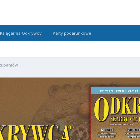
Księgarnia Odkrywcy
Karty podarunkowe
okupantów