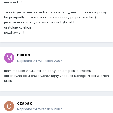
marynarki ?
za każdym razem jak widze carskie fanty, mam ochote sie pociąc
bo przepadły mi w rodzinie dwa mundury po pradziadku :(
jeszcze mnie wtedy na swiecie nie było.. ehh
gratuluje kolekcji :)
pozdrawiam!
moron
Napisano
24 Wrzesień 2007
mam medale: virtutti militari,partyzantom,polska swemu
obroncy,na polu chwaly,oraz fajny znaczek ktorego zrobil wiezien
uralu
czabak1
Napisano
24 Wrzesień 2007