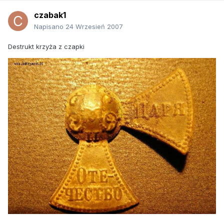
czabak1
Napisano
24 Wrzesień 2007
Destrukt krzyża z czapki