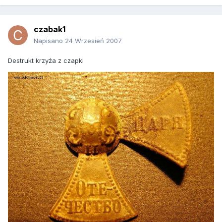
czabak1
Napisano
24 Wrzesień 2007
Destrukt krzyża z czapki