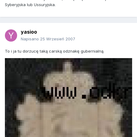
Syberyjska lub Ussuryjska.
yasioo
Napisano
25 Wrzesień 2007
To i ja tu dorzucę taką carską odznakę gubernialną.