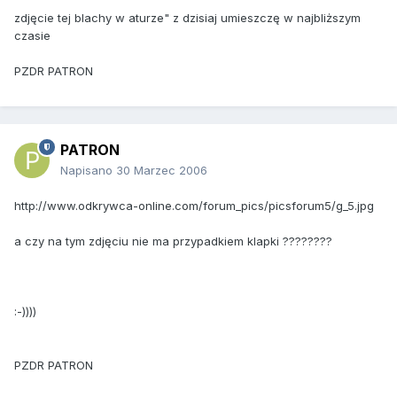
zdjęcie tej blachy w aturze" z dzisiaj umieszczę w najbliższym
czasie
PZDR PATRON
PATRON
Napisano
30 Marzec 2006
http://www.odkrywca-online.com/forum_pics/picsforum5/g_5.jpg
a czy na tym zdjęciu nie ma przypadkiem klapki ????????
:-))))
PZDR PATRON