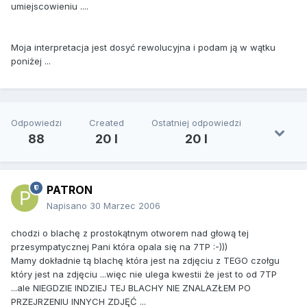
umiejscowieniu ....
Moja interpretacja jest dosyć rewolucyjna i podam ją w wątku
poniżej ...
Odpowiedzi
Created
Ostatniej odpowiedzi
88
20 l
20 l
PATRON
Napisano
30 Marzec 2006
chodzi o blachę z prostokątnym otworem nad głową tej
przesympatycznej Pani która opala się na 7TP :-)))
Mamy dokładnie tą blachę która jest na zdjęciu z TEGO czołgu
który jest na zdjęciu ...więc nie ulega kwestii że jest to od 7TP
...ale NIEGDZIE INDZIEJ TEJ BLACHY NIE ZNALAZŁEM PO
PRZEJRZENIU INNYCH ZDJĘĆ ...