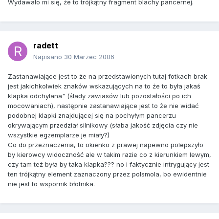
Wydawało mi się, że to trójkątny fragment blachy pancernej.
radett
Napisano
30 Marzec 2006
Zastanawiające jest to że na przedstawionych tutaj fotkach brak
jest jakichkolwiek znaków wskazujących na to że to była jakaś
klapka odchylana" (ślady zawiasów lub pozostałości po ich
mocowaniach), następnie zastanawiające jest to że nie widać
podobnej klapki znajdującej się na pochyłym pancerzu
okrywającym przedział silnikowy (słaba jakość zdjęcia czy nie
wszystkie egzemplarze je miały?)
Co do przeznaczenia, to okienko z prawej napewno polepszyło
by kierowcy widoczność ale w takim razie co z kierunkiem lewym,
czy tam też była by taka klapka??? no i faktycznie intrygujący jest
ten trójkątny element zaznaczony przez polsmola, bo ewidentnie
nie jest to wspornik błotnika.