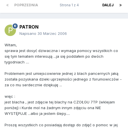
POPRZEDNIA
Strona 1 z 4
DALEJ
PATRON
Napisano
30 Marzec 2006
Witam,
sprawa jest dosyć dziwaczna i wymaga pomocy wszystkich co
się tym tematem interesują ...ja się poddałem po dwóch
tygodniach ....
Problemem jest umiejscowienie jednej z blach pancernych jaką
została pozyskana dzieki uprzejmości jednego z forumowiczów -
za co mu serdecznie dziękuję ...
więc :
jest blacha , jest zdjęcie tej blachy na CZOŁGU 7TP (wklejam
poniżej) i Kurde mol na żadnym innym zdjęciu ona NIE
WYSTĘPUJE ...albo ja jestem ślepy.....
Proszę wszystkich co posiadają dostęp do zdjęć o pomoc w jej