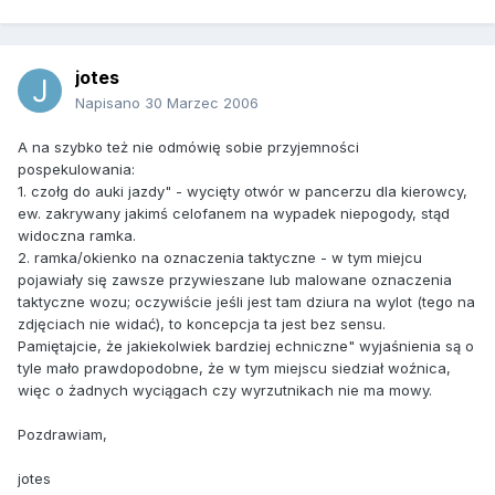
jotes
Napisano
30 Marzec 2006
A na szybko też nie odmówię sobie przyjemności
pospekulowania:
1. czołg do auki jazdy" - wycięty otwór w pancerzu dla kierowcy,
ew. zakrywany jakimś celofanem na wypadek niepogody, stąd
widoczna ramka.
2. ramka/okienko na oznaczenia taktyczne - w tym miejcu
pojawiały się zawsze przywieszane lub malowane oznaczenia
taktyczne wozu; oczywiście jeśli jest tam dziura na wylot (tego na
zdjęciach nie widać), to koncepcja ta jest bez sensu.
Pamiętajcie, że jakiekolwiek bardziej echniczne" wyjaśnienia są o
tyle mało prawdopodobne, że w tym miejscu siedział woźnica,
więc o żadnych wyciągach czy wyrzutnikach nie ma mowy.
Pozdrawiam,
jotes