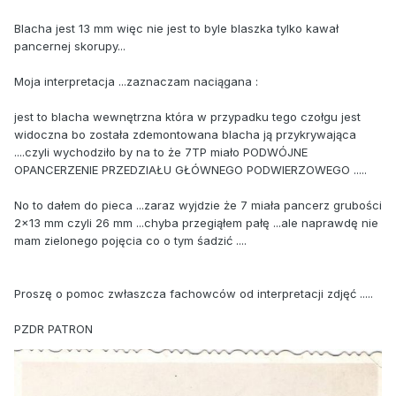
Blacha jest 13 mm więc nie jest to byle blaszka tylko kawał
pancernej skorupy...
Moja interpretacja ...zaznaczam naciągana :
jest to blacha wewnętrzna która w przypadku tego czołgu jest
widoczna bo została zdemontowana blacha ją przykrywająca
....czyli wychodziło by na to że 7TP miało PODWÓJNE
OPANCERZENIE PRZEDZIAŁU GŁÓWNEGO PODWIERZOWEGO .....
No to dałem do pieca ...zaraz wyjdzie że 7 miała pancerz grubości
2x13 mm czyli 26 mm ...chyba przegiąłem pałę ...ale naprawdę nie
mam zielonego pojęcia co o tym śadzić ....
Proszę o pomoc zwłaszcza fachowców od interpretacji zdjęć .....
PZDR PATRON