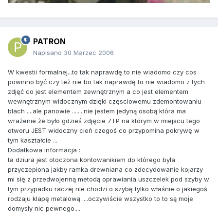
PATRON
Napisano
30 Marzec 2006
W kwestii formalnej...to tak naprawdę to nie wiadomo czy cos
powinno być czy też nie bo tak naprawdę to nie wiadomo z tych
zdjęć co jest elementem zewnętrznym a co jest elementem
wewnętrznym widocznym dzięki częsciowemu zdemontowaniu
blach ....ale panowie ........nie jestem jedyną osobą która ma
wrażenie że było gdzieś zdjęcie 7TP na którym w miejscu tego
otworu JEST widoczny cień czegoś co przypomina pokrywę w
tym kaształcie ...
Dodatkowa informacja :
ta dziura jest otoczona kontowanikiem do którego była
przyczepiona jakby ramka drewniana co zdecydowanie kojarzy
mi się z przedwojenną metodą oprawiania uszczelek pod szyby w
tym przypadku raczej nie chodzi o szybę tylko właśnie o jakiegoś
rodzaju klapę metalową ....oczywiście wszystko to to są moje
domysły nic pewnego....