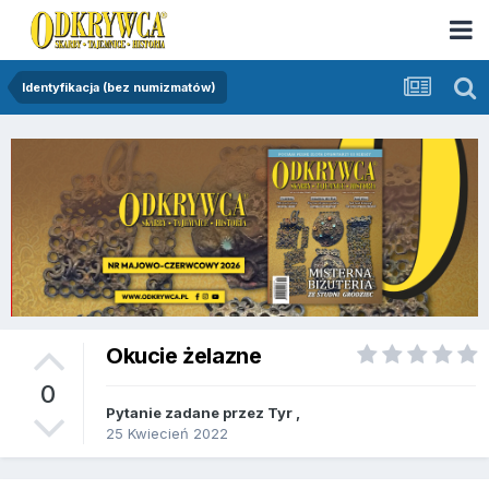
Identyfikacja (bez numizmatów)
Okucie żelazne
0
Pytanie zadane przez
Tyr
,
25 Kwiecień 2022