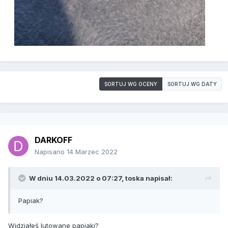
SORTUJ WG OCENY
SORTUJ WG DATY
DARKOFF
Napisano
14 Marzec 2022
W dniu 14.03.2022 o 07:27,
toska
napisał:
Papiak?
Widziałeś lutowane papiaki?