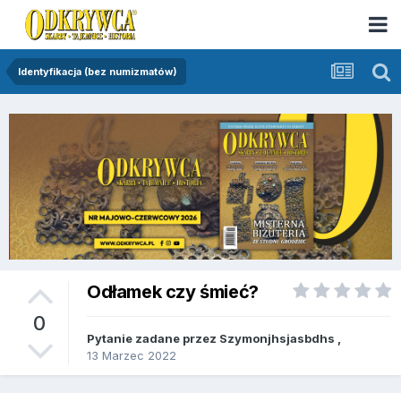
Identyfikacja (bez numizmatów)
Odłamek czy śmieć?
0
Pytanie zadane przez
Szymonjhsjasbdhs
,
13 Marzec 2022