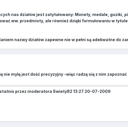
jących nas działów jest zatytułowany: Monety, medale, guziki, pie
ować ww. przedmioty, ale również dzięki formułowaniu w tytule 
iem nazwy działów zapewne nie w pełni są adekwatne do zami
ię nie mylę jest dość precyzyjny -więc radzę się z nim zapozna
ostatnio przez moderatora Swiety82 13:27 20-07-2009