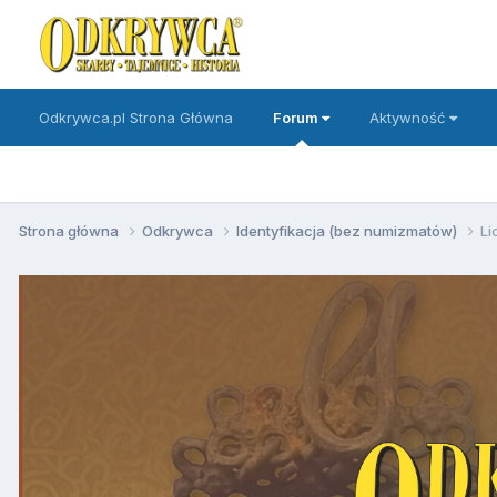
Odkrywca.pl Strona Główna
Forum
Aktywność
Strona główna
Odkrywca
Identyfikacja (bez numizmatów)
Li