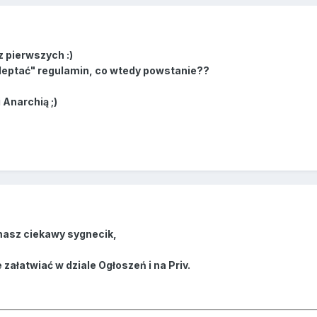
z pierwszych :)
deptać" regulamin, co wtedy powstanie??
Anarchią ;)
,masz ciekawy sygnecik,
załatwiać w dziale Ogłoszeń i na Priv.