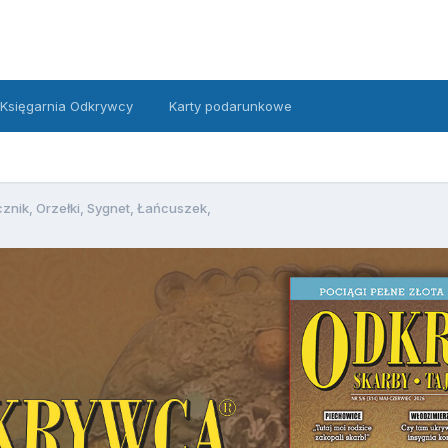
Księgarnia Odkrywcy
Karty podarunkowe
cznik, Orzełki, Sygnet, Łańcuszek,