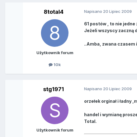
8total4
Napisano
20 Lipiec 2009
61 postów , to nie jedne 
Jeżeli wszyscy zaczną 
..Amba, zwana czasem i 
Użytkownik forum
10k
stg1971
Napisano
20 Lipiec 2009
orzełek orginał i ładny 
handel i wymianę prosze 
Total.
Użytkownik forum