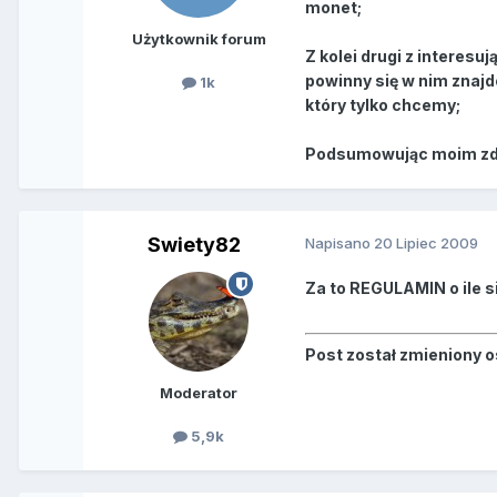
monet;
Użytkownik forum
Z kolei drugi z interesu
powinny się w nim znajd
1k
który tylko chcemy;
Podsumowując moim zdan
Swiety82
Napisano
20 Lipiec 2009
Za to REGULAMIN o ile s
Post został zmieniony 
Moderator
5,9k