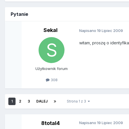
Pytanie
Sekal
Napisano
19 Lipiec 2009
witam, proszę o identyfika
Użytkownik forum
308
1
2
3
DALEJ
Strona 1 z 3
8total4
Napisano
19 Lipiec 2009