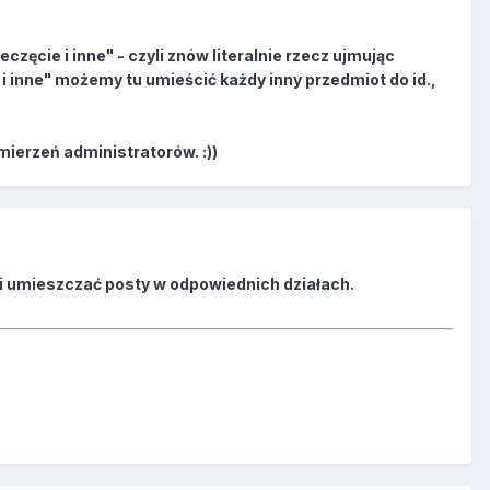
częcie i inne" - czyli znów literalnie rzecz ujmując
i inne" możemy tu umieścić każdy inny przedmiot do id.,
erzeń administratorów. :))
ć i umieszczać posty w odpowiednich działach.