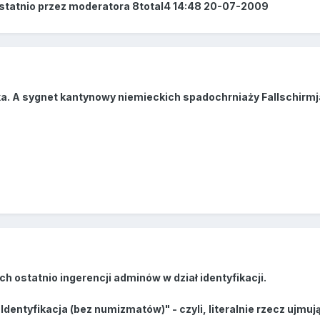
ostatnio przez moderatora 8total4 14:48 20-07-2009
a. A sygnet kantynowy niemieckich spadochrniaży Fallschirmjä
h ostatnio ingerencji adminów w dział identyfikacji.
: Identyfikacja (bez numizmatów)" - czyli, literalnie rzecz uj