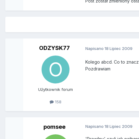
Post został zmieniony os
ODZYSK77
Napisano
18 Lipiec 2009
Kolego abcd. Co to znaczy
Pozdrawiam
Użytkownik forum
158
pomsee
Napisano
18 Lipiec 2009
'Prawilny' czyli jak najbar