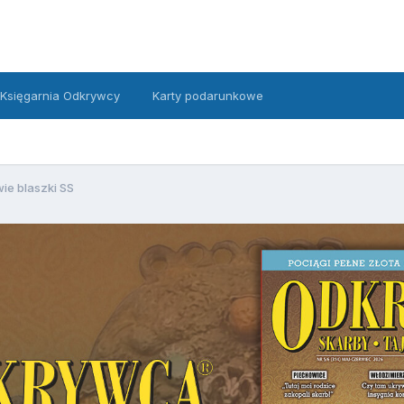
Księgarnia Odkrywcy
Karty podarunkowe
ie blaszki SS