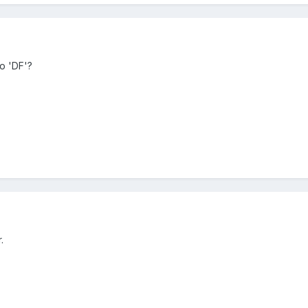
o 'DF'?
.