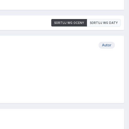
SORTUJ WG OCENY
SORTUJ WG DATY
Autor