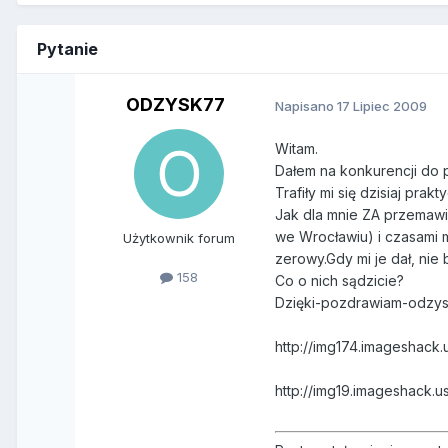
Pytanie
ODZYSK77
Napisano
17 Lipiec 2009
Witam.
Dałem na konkurencji do p
Trafiły mi się dzisiaj pr
Jak dla mnie ZA przemawia
we Wrocławiu) i czasami mu
Użytkownik forum
zerowy.Gdy mi je dał, nie 
158
Co o nich sądzicie?
Dzięki-pozdrawiam-odzy
http://img174.imageshack.
http://img19.imageshack.u