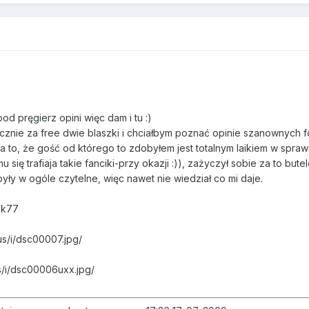
od pręgierz opini więc dam i tu :)
aktycznie za free dwie blaszki i chciałbym poznać opinie szanownych
 to, że gość od którego to zdobyłem jest totalnym laikiem w sprawa
 się trafiaja takie fanciki-przy okazji :)), zażyczył sobie za to bu
były w ogóle czytelne, więc nawet nie wiedział co mi daje.
sk77
us/i/dsc00007.jpg/
s/i/dsc00006uxx.jpg/