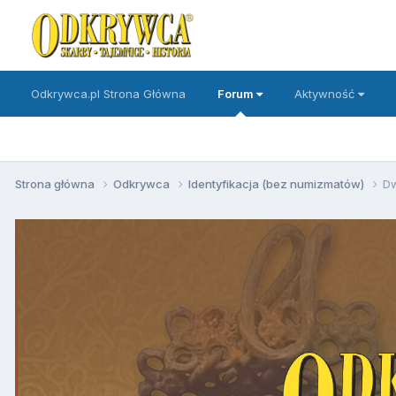
Odkrywca.pl Strona Główna
Forum
Aktywność
Strona główna
Odkrywca
Identyfikacja (bez numizmatów)
Dw