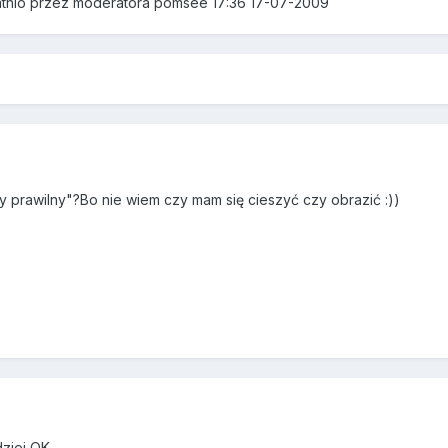
tatnio przez moderatora pomsee 17:36 17-07-2009
 prawilny"?Bo nie wiem czy mam się cieszyć czy obrazić :))
dziej OK.