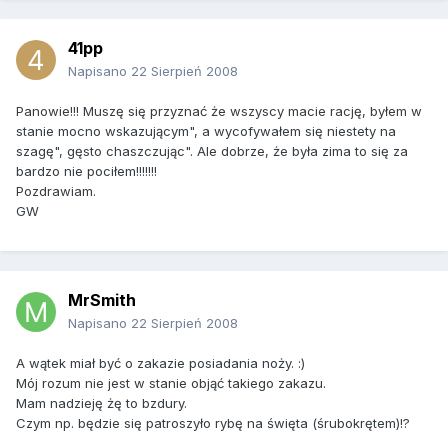
41pp
Napisano
22 Sierpień 2008
Panowie!!! Muszę się przyznać że wszyscy macie rację, byłem w
stanie mocno wskazującym", a wycofywałem się niestety na
szagę", gęsto chaszczując". Ale dobrze, że była zima to się za
bardzo nie pociłem!!!!!!!
Pozdrawiam.
GW
MrSmith
Napisano
22 Sierpień 2008
A wątek miał być o zakazie posiadania noży. :)
Mój rozum nie jest w stanie objąć takiego zakazu.
Mam nadzieję żę to bzdury.
Czym np. będzie się patroszyło rybę na święta (śrubokrętem)!?