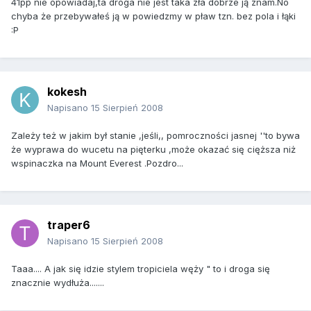
41pp nie opowiadaj,ta droga nie jest taka zła dobrze ją znam.No
chyba że przebywałeś ją w powiedzmy w pław tzn. bez pola i łąki
:P
kokesh
Napisano
15 Sierpień 2008
Zależy też w jakim był stanie ,jeśli,, pomroczności jasnej ''to bywa
że wyprawa do wucetu na pięterku ,może okazać się cięższa niż
wspinaczka na Mount Everest .Pozdro...
traper6
Napisano
15 Sierpień 2008
Taaa.... A jak się idzie stylem tropiciela węży " to i droga się
znacznie wydłuża.......