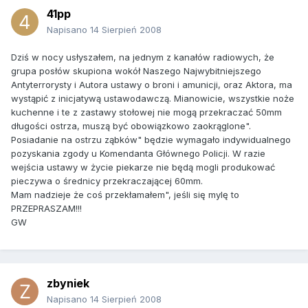
41pp
Napisano
14 Sierpień 2008
Dziś w nocy usłyszałem, na jednym z kanałów radiowych, że
grupa posłów skupiona wokół Naszego Najwybitniejszego
Antyterrorysty i Autora ustawy o broni i amunicji, oraz Aktora, ma
wystąpić z inicjatywą ustawodawczą. Mianowicie, wszystkie noże
kuchenne i te z zastawy stołowej nie mogą przekraczać 50mm
długości ostrza, muszą być obowiązkowo zaokrąglone".
Posiadanie na ostrzu ząbków" będzie wymagało indywidualnego
pozyskania zgody u Komendanta Głównego Policji. W razie
wejścia ustawy w życie piekarze nie będą mogli produkować
pieczywa o średnicy przekraczającej 60mm.
Mam nadzieje że coś przekłamałem", jeśli się mylę to
PRZEPRASZAM!!!
GW
zbyniek
Napisano
14 Sierpień 2008