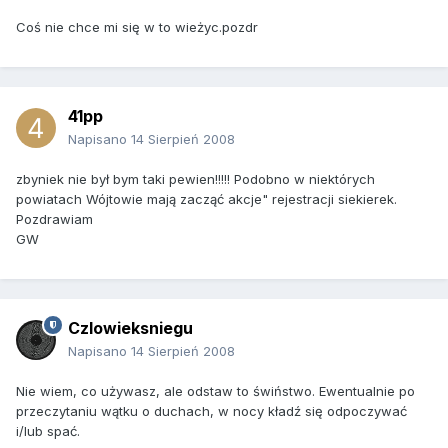
Coś nie chce mi się w to wieżyc.pozdr
41pp
Napisano
14 Sierpień 2008
zbyniek nie był bym taki pewien!!!!! Podobno w niektórych
powiatach Wójtowie mają zacząć akcje" rejestracji siekierek.
Pozdrawiam
GW
Czlowieksniegu
Napisano
14 Sierpień 2008
Nie wiem, co używasz, ale odstaw to świństwo. Ewentualnie po
przeczytaniu wątku o duchach, w nocy kładź się odpoczywać
i/lub spać.