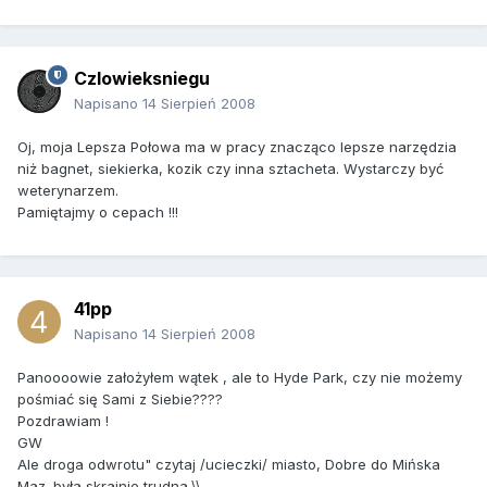
Czlowieksniegu
Napisano
14 Sierpień 2008
Oj, moja Lepsza Połowa ma w pracy znacząco lepsze narzędzia
niż bagnet, siekierka, kozik czy inna sztacheta. Wystarczy być
weterynarzem.
Pamiętajmy o cepach !!!
41pp
Napisano
14 Sierpień 2008
Panoooowie założyłem wątek , ale to Hyde Park, czy nie możemy
pośmiać się Sami z Siebie????
Pozdrawiam !
GW
Ale droga odwrotu" czytaj /ucieczki/ miasto, Dobre do Mińska
Maz. była skrajnie trudna.\\