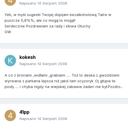
Napisano
14 Sierpień 2008
Yeti, w myśl sugestii Twojej dopijam bezalkoholową Tatre w
puszcze 5,8%%, ale co mogą to mogą!!
Serdecznie Pozdrawiam za rady i słowa Otuchy
GW
kokesh
Napisano
14 Sierpień 2008
A co z bronami ,widłami ,grabiami ..... Toż to deska z gwoździem
wyrwana z parkana lepsza niż jakiś tam scyzoryk .Oj głupie te
posły .... i chyba nigdy na wiejskiej zabawie żaden nie był.Pozdro...
41pp
Napisano
14 Sierpień 2008