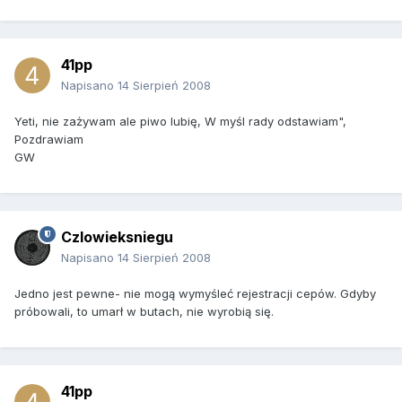
41pp
Napisano
14 Sierpień 2008
Yeti, nie zażywam ale piwo lubię, W myśl rady odstawiam",
Pozdrawiam
GW
Czlowieksniegu
Napisano
14 Sierpień 2008
Jedno jest pewne- nie mogą wymyśleć rejestracji cepów. Gdyby
próbowali, to umarł w butach, nie wyrobią się.
41pp