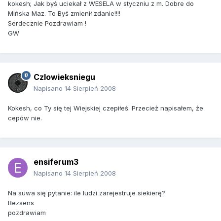
kokesh; Jak byś uciekał z WESELA w styczniu z m. Dobre do
Mińska Maz. To Byś zmienił zdanie!!!!
Serdecznie Pozdrawiam !
GW
Czlowieksniegu
Napisano
14 Sierpień 2008
Kokesh, co Ty się tej Wiejskiej czepiłeś. Przecież napisałem, że
cepów nie.
ensiferum3
Napisano
14 Sierpień 2008
Na suwa się pytanie: ile ludzi zarejestruje siekierę?
Bezsens
pozdrawiam